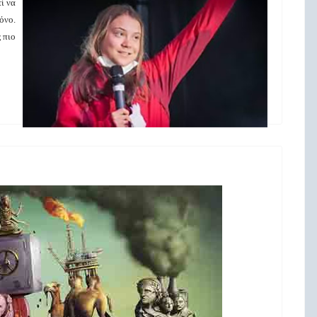
τί να
όνο.
 πιο