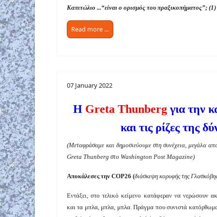
Καπιτώλιο ...“είναι ο ορισμός του πραξικοπήματος”; (1)
Read more …
07 January 2022
Η
Greta Thunberg
για την κ
και τις ρίζες της δ
(
Μεταφράσαμε και δημοσιεύουμε στη συνέχεια, μεγάλα α
Greta Thunberg
στο
Washington Post Magazine
)
Αποκάλεσες τη
ν COP26
(
διάσκεψη κορυφής της Γλασκόβη
Εντάξει, στο τελικό κείμενο κατάφεραν να νερώσουν α
και τα μπλα, μπλα, μπλα. Πράγμα που συνιστά κατόρθωμα