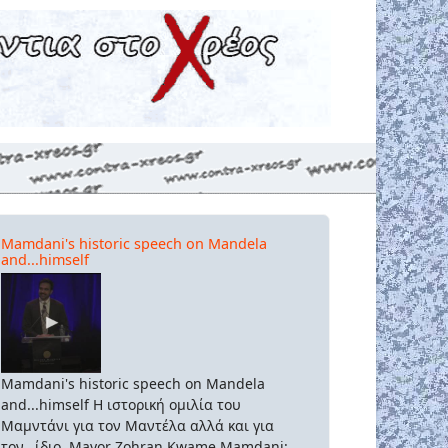
Mamdani's historic speech on Mandela
and...himself
Mamdani's historic speech on Mandela
and...himself Η ιστορική ομιλία του
Μαμντάνι για τον Μαντέλα αλλά και για
τον...ίδιο. Mayor Zohran Kwame Mamdani: