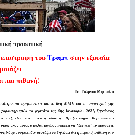
τική προοπτική
 επιστροφή του
Τραμπ
στην εξουσία
μοιάζει
ι πιο πιθανή!
Του Γιώργου Μητραλιά
αργότερα, τα αμερικανικά και διεθνή ΜΜΕ και οι απανταχού γης
 χαρακτηρισμών τα γεγονότα της 6ης Ιανουαρίου 2021, ξεχνώντας
είναι εξάλλου και ο μόνος σωστός: Πραξικόπημα. Καραμπινάτο
όμως όλος αυτός ο καλός κόσμος επιμένει να “ξεχνάει” το προφανές
ρος Νόαμ Τσόμσκι δεν διστάζει να δηλώσει ότι η περσινή επίθεση στο