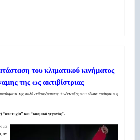
ατάσταση του κλιματικού κινήματος
ύναμης της ως ακτιβίστριας
ποσπάσματα της
πολύ ενδιαφέρουσας
συνέντευξης που έδωσε
πρόσφατα
η
ς
)
“αποτυχία” και “κοσμικό γεγονός”.
κόμα
, αν