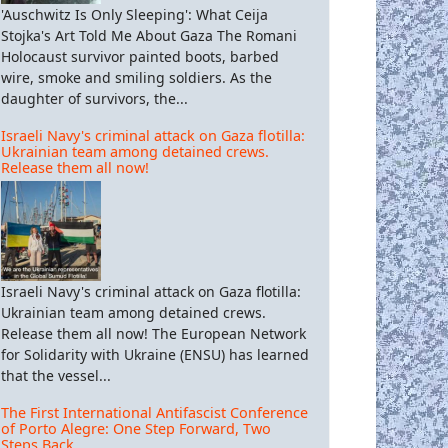
'Auschwitz Is Only Sleeping': What Ceija
Stojka's Art Told Me About Gaza The Romani
Holocaust survivor painted boots, barbed
wire, smoke and smiling soldiers. As the
daughter of survivors, the...
Israeli Navy's criminal attack on Gaza flotilla:
Ukrainian team among detained crews.
Release them all now!
Israeli Navy's criminal attack on Gaza flotilla:
Ukrainian team among detained crews.
Release them all now! The European Network
for Solidarity with Ukraine (ENSU) has learned
that the vessel...
The First International Antifascist Conference
of Porto Alegre: One Step Forward, Two
Steps Back