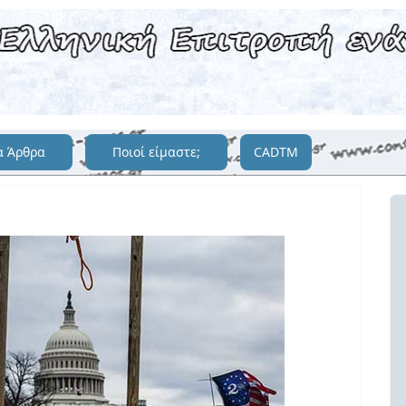
α Άρθρα
Ποιοί είμαστε;
CADTM