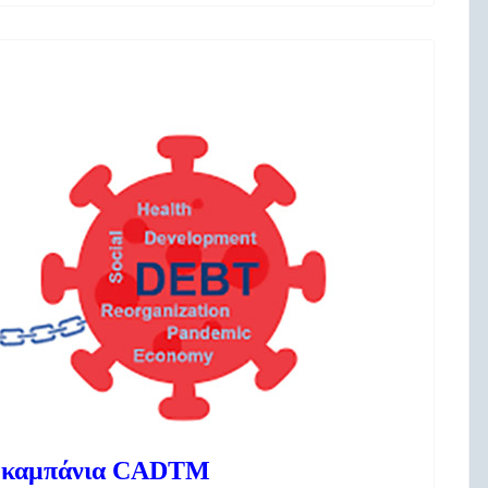
 καμπάνια CADTM