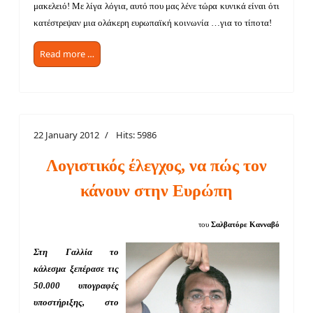
μακελειό! Με λίγα λόγια, αυτό που μας λένε τώρα κυνικά είναι ότι
κατέστρεψαν μια ολάκερη ευρωπαϊκή κοινωνία …για το τίποτα!
Read more …
22 January 2012
Hits: 5986
Λογιστικός έλεγχος, να πώς τον
κάνουν στην Ευρώπη
του
Σαλβατόρε Κανναβό
Στη Γαλλία το
κάλεσμα ξεπέρασε τις
50.000 υπογραφές
υποστήριξης, στο