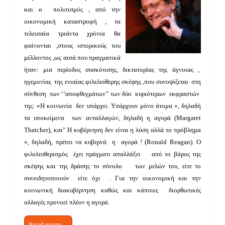
και ο πολιτισμός , από την
οικονομική καταστροφή , τα
τελευταία τριάντα χρόνια θα
φαίνονται ,στους ιστορικούς του
μέλλοντος ,ως αυτά που πραγματικά
ήταν: μια περίοδος συσκότισης, δικτατορίας της άγνοιας ,
ηγεμονίας της ενιαίας φιλελεύθερης σκέψης ,που συνοψίζεται στη
σύνθεση των ‘’αποφθεγμάτων’’ των δύο κυριότερων εκφραστών
της: «Η κοινωνία δεν υπάρχει. Υπάρχουν μόνο άτομα », δηλαδή
τα υποκείμενα των ανταλλαγών, δηλαδή η αγορά (Margaret
Thatcher), και" Η κυβέρνηση δεν είναι η λύση αλλά το πρόβλημα
», δηλαδή, πρέπει να κυβερνά η αγορά ! (Ronald Reagan). Ο
φιλελευθερισμός έχει πράγματι απαλλάξει από το βάρος της
σκέψης και της δράσης το σύνολο των μελών του, είτε το
συνειδητοποιούν είτε όχι . Για την οικονομική και την
κοινωνική διακυβέρνηση καθώς και κάποιες διορθωτικές
αλλαγές προνοεί πλέον η αγορά.
Read more …