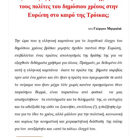
τους πολίτες του δημόσιου χρέους στην
Ευρώπη στο καιρό της Τρόικας;
του
Γιώργου Μητραλιά
Την ώρα που η ελληνική καμπάνια για το λογιστικό έλεγχο του
δημόσιου χρέους βρίσκει μιμητές σχεδόν παντού στην Ευρώπη,
επιβάλλεται ένας πρώτος απολογισμός της δράσης της για να
εξαχθούν διδάγματα χρήσιμα για όλους. Πράγματι, με δεδομένο ότι
αυτή η ελληνική καμπάνια έκανε τα πρώτα της βήματα ακριβώς
πριν από ένα χρόνο και ότι ήταν η πρώτη που προχωρούσε σε αυτό
το πείραμα που ήταν μέχρι τότε χωρίς κανένα προηγούμενο στον
παγκόσμιο Βορρά, είναι παραπάνω από φυσικό να μας
απασχολήσουν τα επιτεύγματα και τα διλήμματά της, οι επιτυχίες
και τα αδιέξοδά της ώστε να ξεκινήσει, επιτέλους (!), η συζήτηση όχι
πια για το ίδιο το χρέος, αλλά μάλλον για την πολιτική, κοινωνική
και κυρίως την κινηματική και χειραφετητική διάσταση της πάλης
για τον ανεξάρτητο και «από τα κάτω» έλεγχό του.