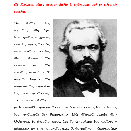
(Το Κεφάλαιο, τόμος πρώτος, βιβλίο 1, απόσπασμα από το τελευταίο
κεφάλαιο)
"Το σύστημα της
δημόσιας πίστης, δηλ.
των κρατικών χρεών,
που τις αρχές του τις
ανακαλύπτουμε κιόλας
στο μεσαίωνα στη
Γένουα και στη
Βενετία, διαδόθηκε σ’
όλη την Ευρώπη στη
διάρκεια της περιόδου
της μανουφακτούρας.
Το αποικιακό σύστημα
με το θαλάσσιο εμπόριό του και με τους εμπορικούς του πολέμους
του χρησίμευσε σαν θερμοκήπιο. Ετσι στέριωσε πρώτα στην
Ολλανδία. Το δημόσιο χρέος, δηλ. το ξεπούλημα του κράτους –
αδιάφορο αν είναι απολυταρχικό, συνταγματικό ή δημοκρατικό