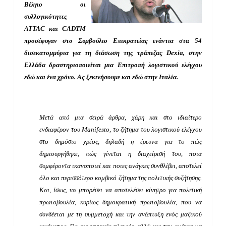
Βέλγιο οι
συλλογικότητες
ATTAC
και
CADTM
προσέφυγαν στο Συμβούλιο Επικρατείας ενάντια στα 54
δισεκατομμύρια για τη διάσωση της τράπεζας
Dexia
, στην
Ελλάδα δραστηριοποιείται μια Επιτροπή λογιστικού ελέγχου
εδώ και ένα χρόνο. Ας ξεκινήσουμε και εδώ στην Ιταλία.
Μετά από μια σειρά άρθρα, χάρη και στο ιδιαίτερο
ενδιαφέρον
του
Manifesto
, το ζήτημα του
λογιστικού ελέγχου
στο δημόσιο χρέος, δηλαδή η έρευνα για το πώς
δημιουργήθηκε, πώς γίνεται
η διαχείρισή του, ποια
συμφέροντα ικανοποιεί
και ποιες ανάγκες συνθλίβει, αποτελεί
όλο και περισσότερο κομβικό ζήτημα
της πολιτικής συζήτησης.
Και, ίσως, να μπορέσει να αποτελέσει
κίνητρο για
πολιτική
πρωτοβουλία, κυρίως
δημοκρατική πρωτοβουλία, που να
συνδέεται με τη συμμετοχή και την ανάπτυξη ενός μαζικού