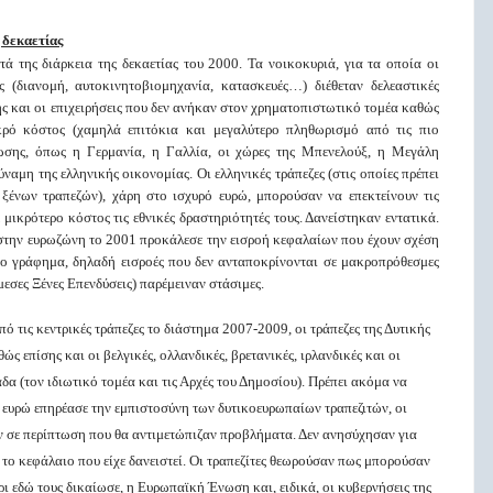
 δεκαετίας
 της διάρκεια της δεκαετίας του 2000. Τα νοικοκυριά, για τα οποία οι
ς (διανομή, αυτοκινητοβιομηχανία, κατασκευές…) διέθεταν δελεαστικές
ης και οι επιχειρήσεις που δεν ανήκαν στον χρηματοπιστωτικό τομέα καθώς
κρό κόστος (χαμηλά επιτόκια και μεγαλύτερο πληθωρισμό από τις πιο
ωσης, όπως η Γερμανία, η Γαλλία, οι χώρες της Μπενελούξ, η Μεγάλη
ναμη της ελληνικής οικονομίας. Οι ελληνικές τράπεζες (στις οποίες πρέπει
ξένων τραπεζών), χάρη στο ισχυρό ευρώ, μπορούσαν να επεκτείνουν τις
 μικρότερο κόστος τις εθνικές δραστηριότητές τους. Δανείστηκαν εντατικά.
 στην ευρωζώνη το 2001 προκάλεσε την εισροή κεφαλαίων που έχουν σχέση
το γράφημα, δηλαδή εισροές που δεν ανταποκρίνονται σε μακροπρόθεσμες
μεσες Ξένες Επενδύσεις) παρέμειναν στάσιμες.
ό τις κεντρικές τράπεζες το διάστημα 2007-2009, οι τράπεζες της Δυτικής
ώς επίσης και οι βελγικές, ολλανδικές, βρετανικές, ιρλανδικές και οι
α (τον ιδιωτικό τομέα και τις Αρχές του Δημοσίου). Πρέπει ακόμα να
 ευρώ επηρέασε την εμπιστοσύνη των δυτικοευρωπαίων τραπεζιτών, οι
αν σε περίπτωση που θα αντιμετώπιζαν προβλήματα. Δεν ανησύχησαν για
το κεφάλαιο που είχε δανειστεί. Οι τραπεζίτες θεωρούσαν πως μπορούσαν
ι εδώ τους δικαίωσε, η Ευρωπαϊκή Ένωση και, ειδικά, οι κυβερνήσεις της