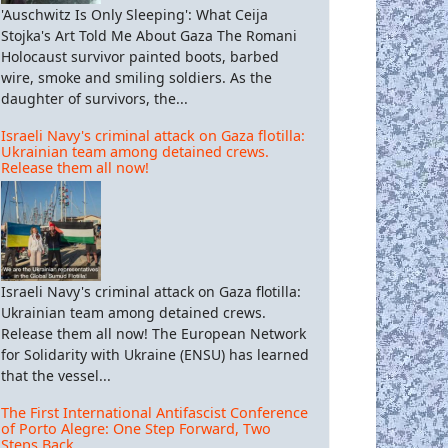
'Auschwitz Is Only Sleeping': What Ceija
Stojka's Art Told Me About Gaza The Romani
Holocaust survivor painted boots, barbed
wire, smoke and smiling soldiers. As the
daughter of survivors, the...
Israeli Navy's criminal attack on Gaza flotilla:
Ukrainian team among detained crews.
Release them all now!
Israeli Navy's criminal attack on Gaza flotilla:
Ukrainian team among detained crews.
Release them all now! The European Network
for Solidarity with Ukraine (ENSU) has learned
that the vessel...
The First International Antifascist Conference
of Porto Alegre: One Step Forward, Two
Steps Back