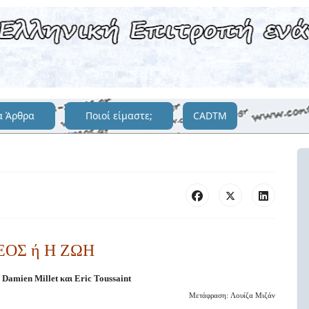
α Άρθρα
Ποιοί είμαστε;
CADTM
ΕΟΣ ή Η ΖΩΗ
ν
Damien
Millet
και
Eric Toussaint
Μετάφραση
:
Λουίζα Μιζάν