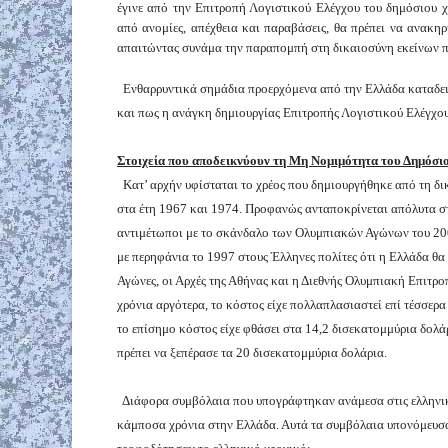
έγινε από την Επιτροπή Λογιστικού Ελέγχου του δημόσιου χ
από ανομίες, απέχθεια και παραβάσεις, θα πρέπει να ανακη
απαιτώντας συνάμα την παραπομπή στη δικαιοσύνη εκείνων π
Ενθαρρυντικά σημάδια προερχόμενα από την Ελλάδα καταδεικ
και πως η ανάγκη δημιουργίας Επιτροπής Λογιστικού Ελέγχου 
Στοιχεία που αποδεικνύουν τη Μη Νομιμότητα του Δημόσι
Κατ’ αρχήν υφίσταται το χρέος που δημιουργήθηκε από τη δι
στα έτη 1967 και 1974. Προφανώς ανταποκρίνεται απόλυτα σ
αντιμέτωποι με το σκάνδαλο των Ολυμπιακών Αγώνων του 200
με περηφάνια το 1997 στους Έλληνες πολίτες ότι η Ελλάδα θα 
Αγώνες, οι Αρχές της Αθήνας και η Διεθνής Ολυμπιακή Επιτ
χρόνια αργότερα, το κόστος είχε πολλαπλασιαστεί επί τέσσερα
το επίσημο κόστος είχε φθάσει στα 14,2 δισεκατομμύρια δολά
πρέπει να ξεπέρασε τα 20 δισεκατομμύρια δολάρια.
Διάφορα συμβόλαια που υπογράφτηκαν ανάμεσα στις ελληνικές
κάμποσα χρόνια στην Ελλάδα. Αυτά τα συμβόλαια υπονόμευσα