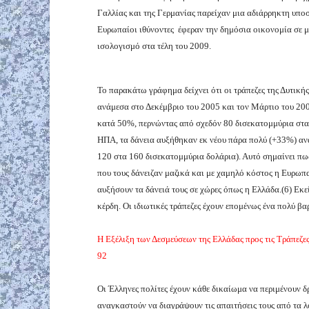
Γαλλίας και της Γερμανίας παρείχαν μια αδιάρρηκτη υποστ
Ευρωπαίοι ιθύνοντες έφεραν την δημόσια οικονομία σε
ισολογισμό στα τέλη του 2009.
Το παρακάτω γράφημα δείχνει ότι οι τράπεζες της Δυτικ
ανάμεσα στο Δεκέμβριο του 2005 και τον Μάρτιο του 200
κατά 50%, περνώντας από σχεδόν 80 δισεκατομμύρια στα 
ΗΠΑ, τα δάνεια αυξήθηκαν εκ νέου πάρα πολύ (+33%) ανά
120 στα 160 δισεκατομμύρια δολάρια). Αυτό σημαίνει πω
που τους δάνειζαν μαζικά και με χαμηλό κόστος η Ευρω
αυξήσουν τα δάνειά τους σε χώρες όπως η Ελλάδα.(6) Εκ
κέρδη. Οι ιδιωτικές τράπεζες έχουν επομένως ένα πολύ βα
Η Εξέλιξη των Δεσμεύσεων της Ελλάδας προς τις Τράπεζε
92
Οι Έλληνες πολίτες έχουν κάθε δικαίωμα να περιμένουν δρ
αναγκαστούν να διαγράψουν τις απαιτήσεις τους από τα λ