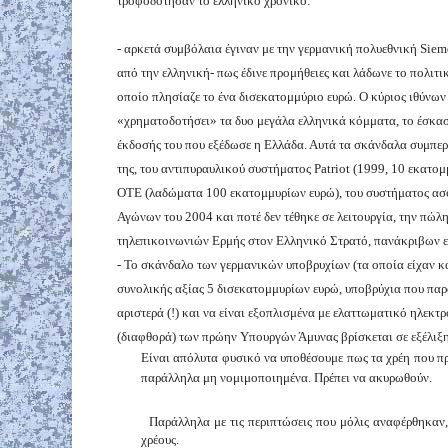
τροφοδότησαν το ελληνικό χρονικό:
- αρκετά συμβόλαια έγιναν με την γερμανική πολυεθνική Siem
από την ελληνική- πως έδινε προμήθειες και λάδωνε το πολιτι
οποίο πλησίαζε το ένα δισεκατομμύριο ευρώ. Ο κύριος ιθύνων 
«χρηματοδοτήσει» τα δυο μεγάλα ελληνικά κόμματα, το έσκασ
έκδοσής του που εξέδωσε η Ελλάδα. Αυτά τα σκάνδαλα συμπερ
της, του αντιπυραυλικού συστήματος Patriot (1999, 10 εκατ
ΟΤΕ (λαδώματα 100 εκατομμυρίων ευρώ), του συστήματος ασ
Αγώνων του 2004 και ποτέ δεν τέθηκε σε λειτουργία, την πώλ
τηλεπικοινωνιών Ερμής στον Ελληνικό Στρατό, πανάκριβων 
- Το σκάνδαλο των γερμανικών υποβρυχίων (τα οποία είχαν 
συνολικής αξίας 5 δισεκατομμυρίων ευρώ, υποβρύχια που πα
αριστερά (!) και να είναι εξοπλισμένα με ελαττωματικό ηλεκτ
(διαφθορά) των πρώην Υπουργών Άμυνας βρίσκεται σε εξέλιξη
Είναι απόλυτα φυσικό να υποθέσουμε πως τα χρέη που 
παράλληλα μη νομιμοποιημένα. Πρέπει να ακυρωθούν.
Παράλληλα με τις περιπτώσεις που μόλις αναφέρθηκαν,
χρέους.