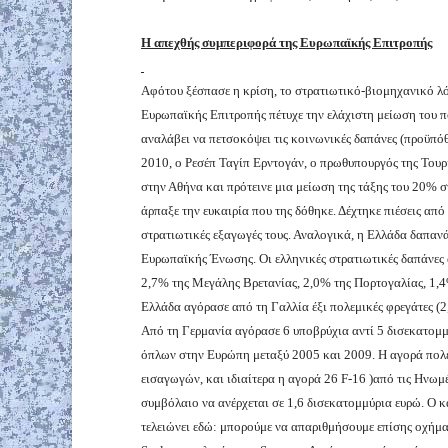
Η απεχθής συμπεριφορά της Ευρωπαϊκής Επιτροπής
Αφότου ξέσπασε η κρίση, το στρατιωτικό-βιομηχανικό λόμ
Ευρωπαϊκής Επιτροπής πέτυχε την ελάχιστη μείωση του π
αναλάβει να πετσοκόψει τις κοινωνικές δαπάνες (προϋπόθε
2010, ο Ρεσέπ Ταγίπ Ερντογάν, ο πρωθυπουργός της Τουρκ
στην Αθήνα και πρότεινε μια μείωση της τάξης του 20% σ
άρπαξε την ευκαιρία που της δόθηκε. Δέχτηκε πιέσεις από 
στρατιωτικές εξαγωγές τους. Αναλογικά, η Ελλάδα δαπαν
Ευρωπαϊκής Ένωσης. Οι ελληνικές στρατιωτικές δαπάνες 
2,7% της Μεγάλης Βρετανίας, 2,0% της Πορτογαλίας, 1,4%
Ελλάδα αγόρασε από τη Γαλλία έξι πολεμικές φρεγάτες (2
Από τη Γερμανία αγόρασε 6 υποβρύχια αντί 5 δισεκατομμ
όπλων στην Ευρώπη μεταξύ 2005 και 2009. Η αγορά πολ
εισαγωγών, και ιδιαίτερα η αγορά 26 F-16 )από τις Ηνωμέ
συμβόλαιο να ανέρχεται σε 1,6 δισεκατομμύρια ευρώ. Ο 
τελειώνει εδώ: μπορούμε να απαριθμήσουμε επίσης οχήμ