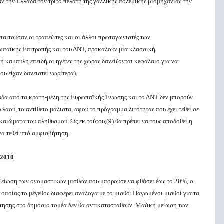
αν την Ελλάδα τον τρίτο πελάτη της γαλλικής πολεμικής βιομηχανίας την
αιτούσαν οι τραπεζίτες και οι άλλοι πρωταγωνιστές των
ωπαϊκής Επιτροπής και του ΔΝΤ, προκαλούν μία κλασσική
ή καμπύλη επειδή οι ηγέτες της χώρας δανείζονται κεφάλαιο για να
υ είχαν δανειστεί νωρίτερα).
άδα από τα κράτη-μέλη της Ευρωπαϊκής Ένωσης και το ΔΝΤ δεν μπορούν
λαού, το αντίθετο μάλιστα, αφού το πρόγραμμα λιτότητας που έχει τεθεί σε
αιώματα του πληθυσμού. Ως εκ τούτου,(9) θα πρέπει να τους αποδοθεί η
να τεθεί υπό αμφισβήτηση.
 2010
είωση των ονομαστικών μισθών που μπορούσε να φθάσει έως το 20%, ο
οποίας το μέγεθος διαφέρει ανάλογα με το μισθό. Παγωμένοι μισθοί για τα
ότησης στο δημόσιο τομέα δεν θα αντικατασταθούν. Μαζική μείωση των