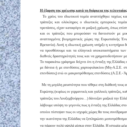
Η έξαρση της χρέωσης κατά τη διάρκεια της τελευταίας
Το χρέος του ιδιωτικού τομέα αναπτύχθηκε ταχέως κατά
τράπεζες και ολόκληρος ο ιδιωτικός εμπορικός τομέα
προτάσεις, είχαν καταφύγει σε μαζική χρέωση, όπως επίσ
και οι τράπεζες που μπορούσαν να δανειστούν με μι
αναπτυγμένες βιομηχανικές χώρες της Ευρωπαϊκής Έν
Βρετανία). Αυτή η ιδιωτική χρέωση υπήρξε η κινητήρια δύ
να προσθέσουμε και τα ελληνικά υποκαταστήματα των 
διεθνείς δραστηριότητές τους και να χρηματοδοτήσουν με
Το παρακάτω γράφημα δείχνει ότι η ένταξη της Ελλάδας
με δάνεια ή με επενδύσεις χαρτοφυλακίου (Μη-Α.Ξ.Ε. σ
επενδύσεις) ενώ οι μακροπρόθεσμες επενδύσεις (Α.Ξ.Ε.- Ά
Με τη μεγάλη ρευστότητα που τέθηκε στη διάθεσή τους απ
Ευρώπης (κυρίως οι γερμανικές και γαλλικές τράπεζες, καθ
τράπεζες του Λουξεμβούργου…) δάνειζαν μαζικά την Ελλάδ
λάβουμε υπόψη το γεγονός πως η ένταξη της Ελλάδας στο
οποίοι πίστεψαν πως οι ισχυρές χώρες θα τους συνέδραμ
την ικανότητα της Ελλάδας να ξεπληρώσει μεσοπρόθεσμα 
να πάρουν πολύ υψηλά ρίσκα στην Ελλάδα. Η ιστορία μέχρ