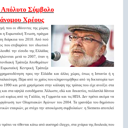
 Απόλυτο Σύμβολο
άνομου Χρέους
μή που οι ιθύνοντες της χώρας
και η Ευρωπαϊκή Ένωση, πράγμα
τη διάρκεια του 2010. Από πού
ς που επιβαρύνει τον ιδιωτικό
λουθεί την είσοδο της Ελλάδας
ηλώνεται μετά το 2007, όταν η
οσπονδιακή Τράπεζα Αποθεμάτων
ν Ευρωπαϊκή Κεντρική Τράπεζα
α χρηματοδότηση προς την Ελλάδα και άλλες χώρες, όπως η Ισπανία ή η
 παλαιότερη. Πέρα από το χρέος που κληρονομήθηκε από τη δικτατορία των
υ 1990 και μετά χρησίμευσε στην κάλυψη της τρύπας που είχε ανοίξει στα
ς και στα υψηλά εισοδήματα. Άλλωστε, εδώ και δεκαετίες, πολλαπλά δάνεια
κού κυρίως από τη Γαλλία, τη Γερμανία και τις ΗΠΑ. Δεν πρέπει ακόμα να
ιοργάνωση των Ολυμπιακών Αγώνων του 2004. Τα γρανάζια του δημόσιου
νικών εταιριών, με στόχο την αποκόμιση συμβολαίων: η Siemens αποτελεί
πρέπει να τίθενται κάτω από αυστηρό έλεγχο, στα χνάρια της δουλειάς που