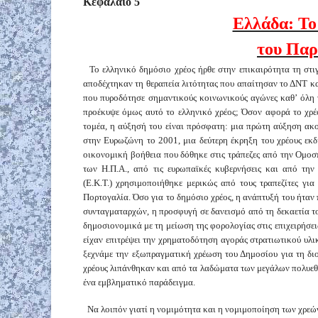
Κεφάλαιο 5
Ελλάδα: Το
του Παρ
Το ελληνικό δημόσιο χρέος ήρθε στην επικαιρότητα τη στιγ
αποδέχτηκαν τη θεραπεία λιτότητας που απαίτησαν το ΔΝΤ 
που πυροδότησε σημαντικούς κοινωνικούς αγώνες καθ’ όλη 
προέκυψε όμως αυτό το ελληνικό χρέος; Όσον αφορά το χρέο
τομέα, η αύξησή του είναι πρόσφατη: μια πρώτη αύξηση ακο
στην Ευρωζώνη το 2001, μια δεύτερη έκρηξη του χρέους εκδ
οικονομική βοήθεια που δόθηκε στις τράπεζες από την Ομ
των Η.Π.Α., από τις ευρωπαϊκές κυβερνήσεις και από τη
(Ε.Κ.Τ.) χρησιμοποιήθηκε μερικώς από τους τραπεζίτες γι
Πορτογαλία. Όσο για το δημόσιο χρέος, η ανάπτυξή του ήταν
συνταγματαρχών, η προσφυγή σε δανεισμό από τη δεκαετία το
δημοσιονομικά με τη μείωση της φορολογίας στις επιχειρήσει
είχαν επιτρέψει την χρηματοδότηση αγοράς στρατιωτικού υλι
ξεχνάμε την εξωπραγματική χρέωση του Δημοσίου για τη δ
χρέους λιπάνθηκαν και από τα λαδώματα των μεγάλων πολυεθ
ένα εμβληματικό παράδειγμα.
Να λοιπόν γιατί η νομιμότητα και η νομιμοποίηση των χρεών 