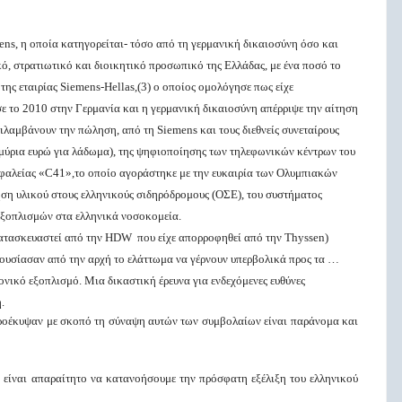
ens, η οποία κατηγορείται- τόσο από τη γερμανική δικαιοσύνη όσο και
κό, στρατιωτικό και διοικητικό προσωπικό της Ελλάδας, με ένα ποσό το
της εταιρίας Siemens-Hellas,(3) ο οποίος ομολόγησε πως είχε
ε το 2010 στην Γερμανία και η γερμανική δικαιοσύνη απέρριψε την αίτηση
ιλαμβάνουν την πώληση, από τη Siemens και τους διεθνείς συνεταίρους
ομμύρια ευρώ για λάδωμα), της ψηφιοποίησης των τηλεφωνικών κέντρων του
φαλείας «C41»,το οποίο αγοράστηκε με την ευκαιρία των Ολυμπιακών
ηση υλικού στους ελληνικούς σιδηρόδρομους (ΟΣΕ), του συστήματος
εξοπλισμών στα ελληνικά νοσοκομεία.
κατασκευαστεί από την HDW που είχε απορροφηθεί από την Thyssen)
ρουσίασαν από την αρχή το ελάττωμα να γέρνουν υπερβολικά προς τα …
ρονικό εξοπλισμό. Μια δικαστική έρευνα για ενδεχόμενες ευθύνες
.
προέκυψαν με σκοπό τη σύναψη αυτών των συμβολαίων είναι παράνομα και
 είναι απαραίτητο να κατανοήσουμε την πρόσφατη εξέλιξη του ελληνικού