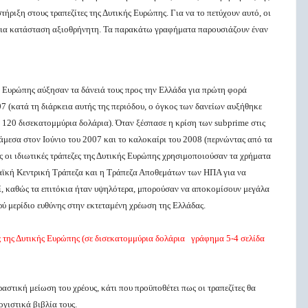
ήριξη στους τραπεζίτες της Δυτικής Ευρώπης. Για να το πετύχουν αυτό, οι
 μια κατάσταση αξιοθρήνητη. Τα παρακάτω γραφήματα
παρουσιάζουν έναν
ής Ευρώπης αύξησαν τα δάνειά τους προς την Ελλάδα για πρώτη φορά
7 (κατά τη διάρκεια αυτής της περιόδου, ο όγκος των δανείων αυξήθηκε
120 δισεκατομμύρια δολάρια). Όταν ξέσπασε η κρίση των subprime στις
μεσα στον Ιούνιο του 2007 και το καλοκαίρι του 2008 (περνώντας από τα
ς οι ιδιωτικές τράπεζες της Δυτικής Ευρώπης χρησιμοποιούσαν τα χρήματα
παϊκή Κεντρική Τράπεζα και η Τράπεζα Αποθεμάτων των ΗΠΑ για να
εί, καθώς τα επιτόκια ήταν υψηλότερα, μπορούσαν να αποκομίσουν μεγάλα
ρύ μερίδιο ευθύνης στην εκτεταμένη χρέωση της Ελλάδας.
ς της Δυτικής Ευρώπης (σε δισεκατομμύρια δολάρια
γράφημα 5-4 σελίδα
αστική μείωση του χρέους, κάτι που προϋποθέτει πως οι τραπεζίτες θα
ογιστικά βιβλία τους.