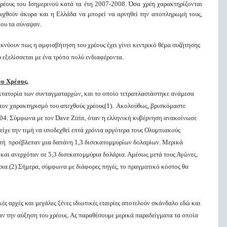
ρέους του Ισημερινού κατά τα έτη 2007-2008. Όσα χρέη χαρακτηρίζονται
ρυχθούν άκυρα και η Ελλάδα να μπορεί να αρνηθεί την αποπληρωμή τους,
ου τα σύναψαν.
νύουν πως η αμφισβήτηση του χρέους έχει γίνει κεντρικό θέμα συζήτησης
εξελίσσεται με ένα τρόπο πολύ ενδιαφέροντα.
ου Χρέους.
κτατορία των συνταγματαρχών, και το οποίο τετραπλασιάστηκε ανάμεσα
τον χαρακτηρισμό του απεχθούς χρέους(1). Ακολούθως, βρισκόμαστε
4. Σύμφωνα με τον Dave Zirin, όταν η ελληνική κυβέρνηση ανακοίνωσε
είχε την τιμή να υποδεχθεί επτά χρόνια αργότερα τους Ολυμπιακούς
ροπή προέβλεπαν μια δαπάνη 1,3 δισεκατομμυρίων δολαρίων. Μερικά
 και ανερχόταν σε 5,3 δισεκατομμύρια δολάρια. Αμέσως μετά τους Αγώνες,
ρια.(2) Σήμερα, σύμφωνα με διάφορες πηγές, το πραγματικό κόστος θα
 αρχές και μεγάλες ξένες ιδιωτικές εταιρίες αποτελούν σκάνδαλο εδώ και
ν την αύξηση του χρέους. Ας παραθέσουμε μερικά παραδείγματα τα οποία