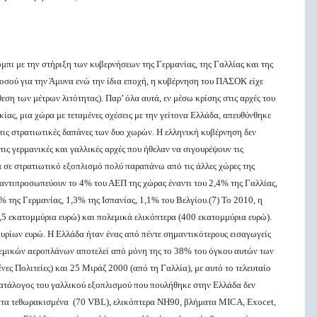
πι με την στήριξη των κυβερνήσεων της Γερμανίας, της Γαλλίας και της
οσού για την Άμυνα ενώ την ίδια εποχή, η κυβέρνηση του ΠΑΣΟΚ είχε
ση των μέτρων λιτότητας). Παρ’ όλα αυτά, εν μέσω κρίσης στις αρχές του
ίας, μια χώρα με τεταμένες σχέσεις με την γείτονα Ελλάδα, απευθύνθηκε
τις στρατιωτικές δαπάνες των δυο χωρών. Η ελληνική κυβέρνηση δεν
τις γερμανικές και γαλλικές αρχές που ήθελαν να σιγουρέψουν τις
ά σε στρατιωτικό εξοπλισμό πολύ παραπάνω από τις άλλες χώρες της
αντιπροσωπεύουν το 4% του ΑΕΠ της χώρας έναντι του 2,4% της Γαλλίας,
 της Γερμανίας, 1,3% της Ισπανίας, 1,1% του Βελγίου.(7) Το 2010, η
,5 εκατομμύρια ευρώ) και πολεμικά ελικόπτερα (400 εκατομμύρια ευρώ).
υρίων ευρώ. Η Ελλάδα ήταν ένας από πέντε σημαντικότερους εισαγωγείς
εμικών αεροπλάνων αποτελεί από μόνη της το 38% του όγκου αυτών των
νες Πολιτείες) και 25 Μιράζ 2000 (από τη Γαλλία), με αυτό το τελευταίο
κατάλογος του γαλλικού εξοπλισμού που πουλήθηκε στην Ελλάδα δεν
ατα τεθωρακισμένα (70 VBL), ελικόπτερα ΝΗ90, βλήματα MICA, Exocet,