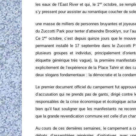
er
les eaux de l’East River et qui, le 1
octobre, se rempli
s’y pressent pour assister au romantique coucher de sole
une masse de milliers de personnes bruyantes et joyeuse
du Zuccotti Park pour tenter d’atteindre Brooklyn, sur l’aut
er
Ce 1
octobre, c’est depuis quinze jours que le mouve
permanent installé le 17 septembre dans le Zuccotti P
plusieurs groupes et individus, principalement d’orie
étiquette générique très vague), la première manifestat
explicitement de l’expérience de la Place Tahrir et des
deux slogans fondamentaux : la démocratie et la condamn
Le premier document officiel du campement fut approuv
d’accusation qui ne prends pas de gants, dirigé contre 
responsables de la crise économique et écologique actue
bien qu’il faut souligner que les manifestants ne recon
que la grande revendication commune est celle d’un cha
Au cours de ces dernières semaines, le campement a co
débats, d’assemblées générales, d’initiatives, avec un