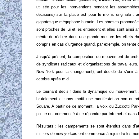
utilisée pour les interventions pendant les assemblée
décisions) sur la place est pour le moins originale :
gigantesque mégaphone humain. Les phrases prononcées 
sont proches de lui et les entendent et elles sont ainsi a
mérite de réduire dans une grande mesure les effets rhé
compris en cas d’urgence quand, par exemple, on tente 
Jusqu’à présent, la composition du mouvement de protes
de syndicats radicaux et d’organisations de travaille
New York pour la changement), ont décidé de s’unir à l
octobre après midi.
Le tournant décisif dans la dynamique du mouvement a 
brutalement et sans motif une manifestation non autor
Square. A partir de ce moment, la voix du Zuccotti Park 
police ont commencé à se répandre par Internet et dans 
Résultats : les campements se sont étendus dans d’aut
milliers de new-yorkais ont commencé à rejoindre les nomb