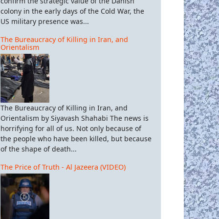
confirm the strategic value of the Danish
kistan says adieu to IMF
colony in the early days of the Cold War, the
US military presence was...
The Bureaucracy of Killing in Iran, and
Orientalism
The Bureaucracy of Killing in Iran, and
Orientalism by Siyavash Shahabi The news is
horrifying for all of us. Not only because of
the people who have been killed, but because
of the shape of death...
The Price of Truth - Al Jazeera (VIDEO)