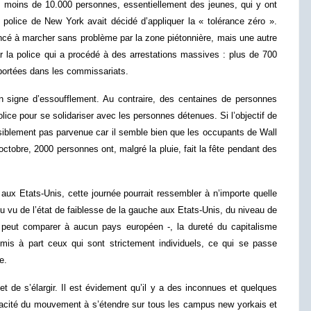
 moins de 10.000 personnes, essentiellement des jeunes, qui y ont
a police de New York avait décidé d’appliquer la « tolérance zéro ».
ncé à marcher sans problème par la zone piétonnière, mais une autre
r la police qui a procédé à des arrestations massives : plus de 700
portées dans les commissariats.
 signe d’essoufflement. Au contraire, des centaines de personnes
lice pour se solidariser avec les personnes détenues. Si l’objectif de
 visiblement pas parvenue car il semble bien que les occupants de Wall
ctobre, 2000 personnes ont, malgré la pluie, fait la fête pendant des
 aux Etats-Unis, cette journée pourrait ressembler à n’importe quelle
Au vu de l’état de faiblesse de la gauche aux Etats-Unis, du niveau de
ne peut comparer à aucun pays européen -, la dureté du capitalisme
, mis à part ceux qui sont strictement individuels, ce qui se passe
e.
et de s’élargir. Il est évidement qu’il y a des inconnues et quelques
apacité du mouvement à s’étendre sur tous les campus new yorkais et