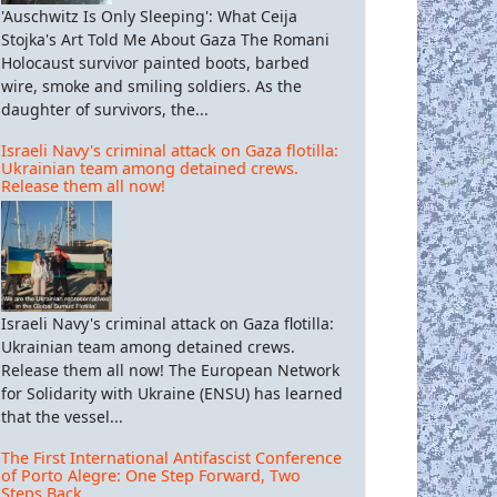
'Auschwitz Is Only Sleeping': What Ceija
Stojka's Art Told Me About Gaza The Romani
Holocaust survivor painted boots, barbed
wire, smoke and smiling soldiers. As the
daughter of survivors, the...
Israeli Navy's criminal attack on Gaza flotilla:
Ukrainian team among detained crews.
Release them all now!
Israeli Navy's criminal attack on Gaza flotilla:
Ukrainian team among detained crews.
Release them all now! The European Network
for Solidarity with Ukraine (ENSU) has learned
that the vessel...
The First International Antifascist Conference
of Porto Alegre: One Step Forward, Two
Steps Back