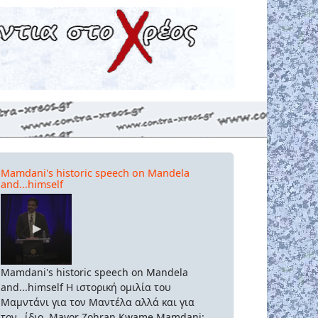
Mamdani's historic speech on Mandela
and...himself
Mamdani's historic speech on Mandela
and...himself Η ιστορική ομιλία του
Μαμντάνι για τον Μαντέλα αλλά και για
τον...ίδιο. Mayor Zohran Kwame Mamdani: