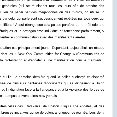
s générales (qui se réunissent tous les jours afin de prendre des
 au lieu de parler par des mégaphones ou des micros, on utilise un
par celui qui parle sont successivement répétées par tous ceux qui
mplifiées ! Aussi étrange que cela puisse paraître, cette méthode a le
toriques et le protagonisme individuel et fonctionne parfaitement, y
d’entrer en communication avec des manifestants arrêtés.
tation est principalement jeune. Cependant, aujourd’hui, un réseau
urs, dont les « New York Communities for Change » (Communautés de
a protestation et d’appeler à une manifestation pour le mercredi 5
eu lieu la semaine dernière quand la police a chargé et dispersé
isée de plusieurs centaines d’occupants qui se dirigeaient à Union
et l’indignation face à la l’arrogance et à la violence des forces de
les campus universitaires new-yorkais.
res villes des Etats-Unis, de Boston jusqu’à Los Angeles, et des
reuses initiatives qui se déroulent à longueur de journée. Lors de la