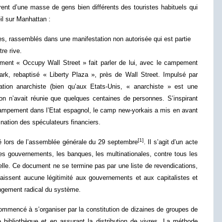
rent d’une masse de gens bien différents des touristes habituels qui
il sur Manhattan :
s, rassemblés dans une manifestation non autorisée qui est partie
re rive.
ment « Occupy Wall Street » fait parler de lui, avec le campement
ark, rebaptisé « Liberty Plaza », près de Wall Street. Impulsé par
ntation anarchiste (bien qu’aux Etats-Unis, « anarchiste » est une
ion n’avait réunie que quelques centaines de personnes. S’inspirant
 campement dans l’Etat espagnol, le camp new-yorkais a mis en avant
ation des spéculateurs financiers.
[1]
é lors de l’assemblée générale du 29 septembre
. Il s’agit d’un acte
les gouvernements, les banques, les multinationales, contre tous les
lle. Ce document ne se termine pas par une liste de revendications,
naissent aucune légitimité aux gouvernements et aux capitalistes et
ngement radical du système.
mmencé à s’organiser par la constitution de dizaines de groupes de
e bibliothèque et en assurant la distribution de vivres. La méthode