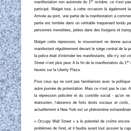
er
manifestation non autorisée du 1
octobre, ce n’est pas
participé. Malgré tout, à cette occasion là également l
Arrivée au pont, une partie de la manifestation a comme
partie est tombée dans un véritable traquenard tendu pa
personnes menottées, jetées dans des fourgons et trans
Malgré cette répression, le mouvement ne donne aucun
manifestent régulièrement devant le siège central de la po
la police était d’intimider les manifestants, elle n’y est
er
Street n’ont plus peur. A la fin de la manifestation du 1
o
heures sur la Liberty Plaza.
Pour ceux qui ne sont pas familiarisés avec la politique
autre journée de protestation. Mais ce n’est pas le cas. 
la répression policière et du contrôle social - qu’on 
étatsunien, l’absence de forts droits sociaux et civils
actuellement à New York est un phénomène extraordinair
« Occupy Wall Street » a le potentiel de croître encore 
problèmes de fond, et il faudra avant tout assurer la c