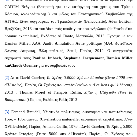
CADTM Βελγίου (Επιτροπή για την κατάργηση του χρέους του Τρίτου
Κόσμου, www.cadtm.org ) και μέλος του Επιστημονικού Συμβουλίου της
ATTAC. Είναι συγγραφέας του Τραπεζοκρατία (Bancocratie), Aden Edition,
Βρυξέλλες, 2013 και του Δίκη ενός υποδειγματικού ανθρώπου (de Procès d'un
homme exemplaire), Εκδόσεις Al Dante, Μασσαλία, 2013. Έγραψε με τον
Damien Millet, AAA.
A
udit
A
nnulation
A
utre politique (
ΛΑΑ. Λογιστικός
έλεγχος, Ακύρωση, Άλλη πολιτική,
Seuil, Παρίσι, 2012. Ο συγγραφέας
ευχαριστεί τους
Pauline Imbach, Stephanie Jacquemont, Damien Millet
καιClaude Quemar
για τις συμβουλές τους
[2]
Δείτε David Graeber,
Το Χρέος, 5.0000 Χρόνια Ιστορίας (Dette 5000 ans
d'Histoire),
Παρίσι,
Οι Σχέσεις που απελευθερώνουν (Les liens qui libèrent),
2013 ; Thomas Morel et François Ruffin,
Ζήτω η Πτώχευση (Vive la
Banqueroute!)
,Παρίσι, Εκδόσεις Fakir, 2013.
[3]
Fernand Braudel, Υλιστικός πολιτισμός, οικονομία και καπιταλισμός.
15ος – 18ος αιώνας (Civilisation matérielle, économie et capitalisme. XVe-
XVIIIe siècle), Παρίσι, Armand Collin, 1979 , David Graeber, Το Χρέος, 5.000
Χρόνια Ιστορίας (Dette 5000 ans d'Histoire), Παρίσι, Οι Σχέσεις που