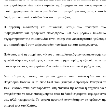
των μεγαλύτερων ιδιωτικών εταιρειών της βιομηχανίας και του εμπορίου, οι
οποίοι χρησιμοποιούν και εκμεταλλεύονται την εγγύτητα τους με τις κρατικές
δομές με τρόπο τόσο επιδέξιο όσο και οι τραπεζίτες.
Η άρρηκτη διασύνδεση και επικάλυψη μεταξύ των τραπεζών, των
βιομηχανικών και εμπορικών επιχειρήσεων, και των μεγάλων ιδιωτικών
συγκροτημάτων της επικοινωνίας είναι επίσης ένα χαρακτηριστικό γνώρισμα
του καπιταλισμού στην τρέχουσα φάση του όπως και στις προηγούμενες.
Πράγματι, από τη στιγμή που νίκησε ο καπιταλιστικός τρόπος παραγωγής και
εγκαθιδρύθηκε ως κυρίαρχος κοινωνικός σχηματισμός, η εξουσία ασκείται
από εκπροσώπους των μεγάλων ιδιωτικών ομίλων και των συμμάχων τους.
Από ιστορικής άποψης, τα τριάντα χρόνια που ακολούθησαν τον 2ο
Παγκόσμιο Πόλεμο με το New Deal που ξεκίνησε ο πρόεδρος Ρούσβελτ το
1933, εμφανίζονται σαν παρένθεση, στη διάρκεια της οποίας η άρχουσα τάξη
αναγκάστηκε να κάνει παραχωρήσεις προς τα λαϊκά στρώματα, περιορισμένες
μεν, αλλά πραγματικές. Τα μεγάλα αφεντικά αναγκάστηκαν να κρύψουν την
επιρροή τους στο Κράτος.