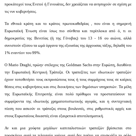
προκάτοχοί τους Ενετοί ή Γενουάτες, δεν χρειάζεται να ανησυχούν σε σχέση με
τις νυν κυβερνήσεις.
Τα εθνικά κράτη και το κράτος πρωτοκαθεδρίας , που είναι η σημερινή
Ευρωπαϊκή Ένωση είναι ίσως πιο σύνθετα και περίπλοκα από ό, τι οι
δημοκρατίες της Βενετίας (ή της Γένοβας) του 13 - 16 ου αιώνα, αλλά
συνιστούν εξίσου τα ωμά όργανα της εξουσίας της άρχουσας τάξης, δηλαδή του
1% εναντίον του 99%.
Ο Mario Draghi, πρώην στέλεχος της Goldman Sachs στην Ευρώπη, διευθύνει
την Ευρωπαϊκή Κεντρική Τράπεζα. Οι τραπεζίτες των ιδιωτικών τραπεζών
έχουν τοποθετήσει τους εκπροσώπους τους ή τους συμμάχους τους σε καίριες
θέσεις στις κυβερνήσεις και στις διοικήσεις των δημόσιων υπηρεσιών. Τα μέλη
της Ευρωπαϊκής Επιτροπής είναι πολύ πρόθυμοι να προστατεύσουν τα
συμφέροντα της ιδιωτικής χρηματοπιστωτικής αγοράς, και η συντεχνιακή
πίεση που ασκούν οι τράπεζες στους βουλευτές, στις ρυθμιστικές αρχές και
στους Ευρωπαίους δικαστές είναι εξαιρετικά αποτελεσματική.
Αν και μια χούφτα μεγάλων καπιταλιστικών τραπεζών βρίσκεται στο
προσκήνιο αυτά τα τελευταία χρόνια, αυτό δεν πρέπει να επισκιάζει το ρόλο