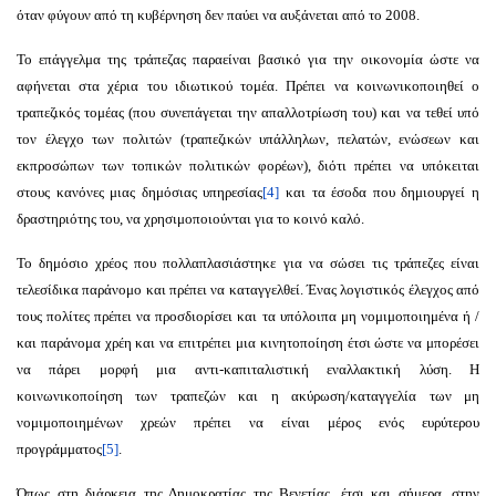
όταν φύγουν από τη κυβέρνηση δεν παύει να αυξάνεται από το 2008.
Το επάγγελμα της τράπεζας παραείναι βασικό για την οικονομία ώστε να
αφήνεται στα χέρια του ιδιωτικού τομέα. Πρέπει να κοινωνικοποιηθεί ο
τραπεζικός τομέας (που συνεπάγεται την απαλλοτρίωση του) και να τεθεί υπό
τον έλεγχο των πολιτών (τραπεζικών υπάλληλων, πελατών, ενώσεων και
εκπροσώπων των τοπικών πολιτικών φορέων), διότι πρέπει να υπόκειται
στους κανόνες μιας δημόσιας υπηρεσίας
[4]
και τα έσοδα που δημιουργεί η
δραστηριότης του, να χρησιμοποιούνται για το κοινό καλό.
Το δημόσιο χρέος που πολλαπλασιάστηκε για να σώσει τις τράπεζες είναι
τελεσίδικα παράνομο και πρέπει να καταγγελθεί. Ένας λογιστικός έλεγχος από
τους πολίτες πρέπει να προσδιορίσει και τα υπόλοιπα μη νομιμοποιημένα ή /
και παράνομα χρέη και να επιτρέπει μια κινητοποίηση έτσι ώστε να μπορέσει
να πάρει μορφή μια αντι-καπιταλιστική εναλλακτική λύση. Η
κοινωνικοποίηση των τραπεζών και η ακύρωση/καταγγελία των μη
νομιμοποιημένων χρεών πρέπει να είναι μέρος ενός ευρύτερου
προγράμματος
[5]
.
Όπως στη διάρκεια της Δημοκρατίας της Βενετίας, έτσι και σήμερα, στην