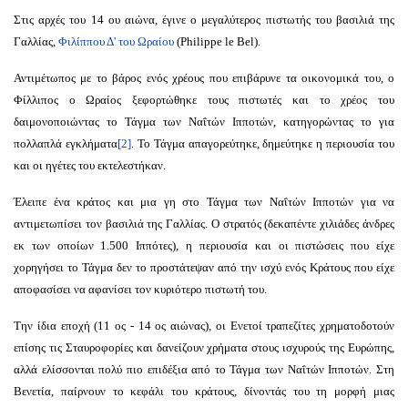
Στις αρχές του 14 ου αιώνα, έγινε ο μεγαλύτερος πιστωτής του βασιλιά της
Γαλλίας,
Φιλίππου Δ' του Ωραίου
(Philippe le Bel).
Αντιμέτωπος με το βάρος ενός χρέους που επιβάρυνε τα οικονομικά του, ο
Φίλλιπος ο Ωραίος ξεφορτώθηκε τους πιστωτές και το χρέος του
δαιμονοποιώντας το Τάγμα των Ναΐτών Ιπποτών, κατηγορώντας το για
πολλαπλά εγκλήματα
[2]
. Το Τάγμα απαγορεύτηκε, δημεύτηκε η περιουσία του
και οι ηγέτες του εκτελεστήκαν.
Έλειπε ένα κράτος και μια γη στο Τάγμα των Ναΐτών Ιπποτών για να
αντιμετωπίσει τον βασιλιά της Γαλλίας. Ο στρατός (δεκαπέντε χιλιάδες άνδρες
εκ των οποίων 1.500 Ιππότες), η περιουσία και οι πιστώσεις που είχε
χορηγήσει το Τάγμα δεν το προστάτεψαν από την ισχύ ενός Κράτους που είχε
αποφασίσει να αφανίσει τον κυριότερο πιστωτή του.
Την ίδια εποχή (11 ος - 14 ος αιώνας), οι Ενετοί τραπεζίτες χρηματοδοτούν
επίσης τις Σταυροφορίες και δανείζουν χρήματα στους ισχυρούς της Ευρώπης,
αλλά ελίσσονται πολύ πιο επιδέξια από το Τάγμα των Ναΐτών Ιπποτών. Στη
Βενετία, παίρνουν το κεφάλι του κράτους, δίνοντάς του τη μορφή μιας