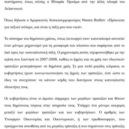
συστήματος όπως επίσης ο Μπαράκ Ομπάμα από την άλλη πλευρά του
Ατλαντικού.
Όπως δήλωσε ο Αμερικανός δισεκατομμυριούχος Warren Buffett: «Πρόκειται
για ταξικό πόλεμο, και είναι η τάξη μου που νικά».
Το σύστημα του δημόσιου χρέους, όπως λειτουργεί στον καπιταλισμό αποτελεί
έναν μόνιμο μηχανισμό για τη μεταφορά του πλούτου που παράγεται από το
λαό προς την καπιταλιστική τάξη. Ο μηχανισμός αυτός ισχυροποιήθηκε με την
κρίση που ξεκίνησε το 2007-2008, καθώς οι ζημίες και τα χρέη των ιδιωτικών
τραπεζών μετατράπηκαν σε δημόσια χρέη. Σε μια πολύ μεγάλη κλίμακα, οι
κυβερνήσεις έχουν κοινωνικοποιήσει τις ζημιές των τραπεζών, έτσι ώστε οι
ίδιες να συνεχίσουν να κάνουν κέρδη που διανέμουν στους καπιταλιστές
ιδιοκτήτες τους.
Οι κυβερνήσεις είναι οι άμεσοι σύμμαχοι των μεγάλων τραπεζών και θέτουν
τους δημόσιους πόρους στην υπηρεσία τους. Υπάρχει ένα μόνιμο εκκρεμές
μεταξύ των μεγάλων τραπεζών και των κυβερνήσεων. Ο αριθμός των
Υπουργών Οικονομίας και Οικονομικών, ή των πρωθυπουργών, που
προέρχονται απευθείας από τις μεγάλες τράπεζες ή που πηγαίνουν στις τράπεζες