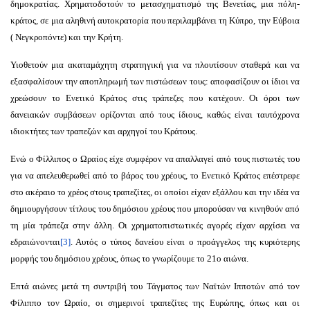
δημοκρατίας. Χρηματοδοτούν το μετασχηματισμό της Βενετίας, μια πόλη-
κράτος, σε μια αληθινή αυτοκρατορία που περιλαμβάνει τη Κύπρο, την Εύβοια
( Νεγκροπόντε) και την Κρήτη.
Υιοθετούν μια ακαταμάχητη στρατηγική για να πλουτίσουν σταθερά και να
εξασφαλίσουν την αποπληρωμή των πιστώσεων τους: αποφασίζουν οι ίδιοι να
χρεώσουν το Ενετικό Κράτος στις τράπεζες που κατέχουν. Οι όροι των
δανειακών συμβάσεων ορίζονται από τους ίδιους, καθώς είναι ταυτόχρονα
ιδιοκτήτες των τραπεζών και αρχηγοί του Κράτους.
Ενώ ο Φίλλιπος ο Ωραίος είχε συμφέρον να απαλλαγεί από τους πιστωτές του
για να απελευθερωθεί από το βάρος του χρέους, το Ενετικό Κράτος επέστρεφε
στο ακέραιο το χρέος στους τραπεζίτες, οι οποίοι είχαν εξάλλου και την ιδέα να
δημιουργήσουν τίτλους του δημόσιου χρέους που μπορούσαν να κινηθούν από
τη μία τράπεζα στην άλλη. Οι χρηματοπιστωτικές αγορές είχαν αρχίσει να
εδραιώνονται
[3]
. Αυτός ο τύπος δανείου είναι ο προάγγελος της κυριότερης
μορφής του δημόσιου χρέους, όπως το γνωρίζουμε το 21ο αιώνα.
Επτά αιώνες μετά τη συντριβή του Τάγματος των Ναϊτών Ιπποτών από τον
Φίλιππο τον Ωραίο, οι σημερινοί τραπεζίτες της Ευρώπης, όπως και οι