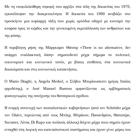
Με τη νεοφιλελεύθερη στροφή που αρχίζει στα τέλη της δεκαετίας του 1970,
εγκατέλειψαν την διακριτικότητα. Η δεκαετία του 1980 ανεβάζει στο
προσκήνιο μια κυρίαρχη τάξη που χωρίς εμπόδια οδηγεί με κυνισμό την
κούρσα προς το κέρδος και την γενικευμένη εκμετάλλευση των ανθρώπων και
της φύσης.
Η περιβόητη ρήση της Μάργκαρετ Θάτσερ «There is no alternative, δεν
υπάρχει εναλλακτική λύση» σηματοδοτεί μέχρι σήμερα το πολιτικό,
οικονομικό και κοινωνικό τοπίο, με βίαιες επιθέσεις στα κοινωνικά
δικαιώματα και στις κοινωνικές κατακτήσεις.
Ο Mario Draghi, η Angela Merkel, ο Σίλβιο Μπερλουσκόνι (μέγας Ιταλός
εργοδότης), ο José Manuel Barroso εμφανίζονται ως εμβληματικές
φυσιογνωμίες της συνέχισης του θατσερικού σχεδίου.
Η ενεργή συνενοχή των σοσιαλιστικών κυβερνήσεων (από τον Schröder μέχρι
τον Ολάντ, περνώντας από τους Μπλερ, Μπράουν, Παπανδρέου, Θαπατέρο,
Socrates, Λέττα, Di Rupo και πολλούς άλλους) δείχνει μέχρι ποιο σημείο έχουν
ενταχθεί στη λογική του καπιταλιστικού συστήματος και έχουν γίνει μέρος του