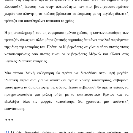
Ευρωπαϊκή Ένωση και στην πλειονότητα των πιο βιομηχανοποιημένων
χωρών του πλανήτη, το κράτος βρίσκεται σε ώσμωση με τη μεγάλη ιδιωτική
τράπεζα και αποπληρώνει υπάκουα το χρέος.
Η μη αποπληρωμή του μη νομιμοποιημένου χρέους, η κοινωνικοποίηση των
τραπεζών όπως και άλλα μέτρα ζωτικής σημασίας θα κάνει τον λαό παράγοντα
της ίδιας της ιστορίας του. Πρέπει οι Κυβερνήσεις να γίνουν τόσο πιστές στους
καταπιεσμένους όσο πιστές είναι οι κυβερνήσεις Μέρκελ και Ολάντ στις
μεγάλες ιδιωτικές εταιρείες.
Μια τέτοια λαϊκή κυβέρνηση θα πρέπει να διεισδύσει στην ιερή μεγάλη
ιδιωτική περιουσία για να αναπτύξει αγαθά κοινής ιδιοκτησίας, σεβόμενη
ταυτόχρονα τα όρια αντοχής της φύσης. Τέτοια κυβέρνηση θα πρέπει επίσης να
πραγματοποιήσει μια ριζική ρήξη με το καπιταλιστικό Κράτος και να
εξαλείψει όλες τις μορφές καταπίεσης. Θα χρειαστεί μια αυθεντική
επανάσταση.
* * *
[1]
Ο Eric Toussaint, διδάκτωρ πολιτικών επιστημών, είναι πρόεδρος της