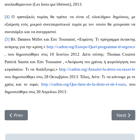
απελευθερώνουν (Les liens qui libèrent), 2013.
[4]
Ο τραπεζικός τομέας θα πρέπει να είναι εξ ολοκλήρου δημόσιος, με
εξαίρεση ενός μικρού συνεταιριστικού τομέα με τον οποίο θα μπορούσε να
συνυπάρξει και να συνεργαστεί.
[5]
Βλ. Damien Millet και Eric Toussaint, «Ευρώπη: Τι πρόγραμμα έκτακτης
ανάγκης για την κρίση;»
http://cadtm.org/Europe-Quel-programme-d-urgence
, που δημοσιεύθηκε στις 10 Ιουνίου 2012. Δείτε επίσης: Thomas Coutrot
Patrick Saurin και Eric Toussaint , «Ακύρωση του χρέους ή φορολόγηση του
κεφαλαίου: Τι να διαλέξουμε;»
http://cadtm.org/Annuler-la-dette-ou-taxer-le
που δημοσιεύθηκε στις 28 Οκτωβρίου 2013. Τέλος, δείτε: Τι να κάνουμε με το
χρέος και το ευρώ;
http://cadtm.org/Que-faire-de-la-dette-et-de-l-euro
, που
δημοσιεύθηκε στις 30 Απριλίου 2013.
Previous article: Για να μην μας σαρώσει το ευρωπαϊκό ακρο
Next artic
Prev
Next