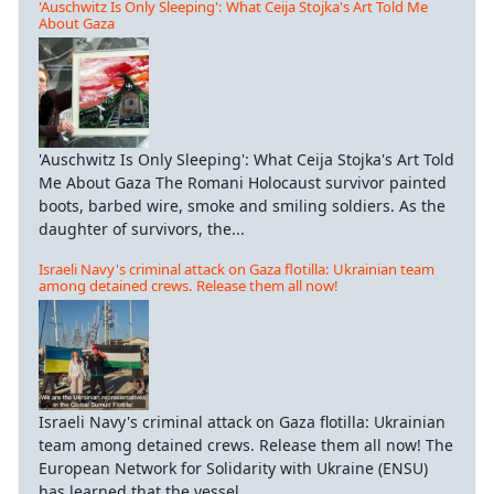
'Auschwitz Is Only Sleeping': What Ceija Stojka's Art Told Me
About Gaza
'Auschwitz Is Only Sleeping': What Ceija Stojka's Art Told
Me About Gaza The Romani Holocaust survivor painted
boots, barbed wire, smoke and smiling soldiers. As the
daughter of survivors, the...
Israeli Navy's criminal attack on Gaza flotilla: Ukrainian team
among detained crews. Release them all now!
Israeli Navy's criminal attack on Gaza flotilla: Ukrainian
team among detained crews. Release them all now! The
European Network for Solidarity with Ukraine (ENSU)
has learned that the vessel...