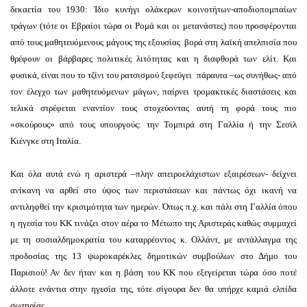
δεκαετία του 1930: Ίδιο κυνήγι ολάκερων κοινοτήτων-αποδιοπομπαίων
τράγων (τότε οι Εβραίοι τώρα οι Ρομά και οι μετανάστες) που προσφέρονται
από τους μαθητευόμενους μάγους της εξουσίας βορά στη λαϊκή απελπισία που
θρέφουν οι βάρβαρες πολιτικές λιτότητας και η διαφθορά των ελίτ. Και
φυσικά, είναι που το τζίνι του ρατσισμού ξεφεύγει πάραυτα –ως συνήθως- από
τον έλεγχο των μαθητευόμενων μάγων, παίρνει τρομακτικές διαστάσεις και
τελικά στρέφεται εναντίον τους στοχεύοντας αυτή τη φορά τους πιο
«σκούρους» από τους υπουργούς: την Τομπιρά στη Γαλλία ή την Σεσίλ
Κιένγκε στη Ιταλία.
Και όλα αυτά ενώ η αριστερά –πλην απειροελάχιστων εξαιρέσεων- δείχνει
ανίκανη να αρθεί στο ύψος των περιστάσεων και πάντως όχι ικανή να
αντιληφθεί την κρισιμότητα των ημερών. Όπως π.χ. και πάλι στη Γαλλία όπου
η ηγεσία του ΚΚ τινάζει στον αέρα το Μέτωπο της Αριστεράς καθώς συμμαχεί
με τη σοσιαλδημοκρατία του καταρρέοντος κ. Ολλάντ, με αντάλλαγμα της
προδοσίας της 13 ψωροκαρέκλες δημοτικών συμβούλων στο Δήμο του
Παρισιού! Αν δεν ήταν και η βάση του ΚΚ που εξεγείρεται τώρα όσο ποτέ
άλλοτε ενάντια στην ηγεσία της, τότε σίγουρα δεν θα υπήρχε καμιά ελπίδα
σωτηρίας…