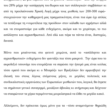
του 28% μέχρι την κατάργηση του 8ωρου και των συλλογικών συμβάσεων κι
από τη προελαύνουσα Χρυσή Αυγή μέχρι τους μισθούς των 200-300 ευρώ-
στοιχειώνουν την καθημερινή μας πραγματικότητα, είναι πια ώρα όχι απλώς
να πετάξουμε τη «νομοτέλεια της προόδου» στον κάλαθο των αχρήστων αλλά
και να ετοιμαστούμε για κάθε ενδεχόμενο, ακόμα και το χειρότερο, το πιο
ασύλληπτο και αγριανθρωπικό. Από εδώ και πέρα τα πάντα είναι, δυστυχώς,
δυνατά.
Μόνο που μπαίνοντας στο φετινό χειμώνα, αυτό το «ασύλληπτο και
αγριανθρωπικό» ενδεχόμενο δεν φαντάζει πια τόσο μακρινό. Την ώρα που το
ακροδεξιό τσουνάμι που ετοιμάζεται να σαρώσει την ήπειρό μας είναι κιόλας
τόσο ορατό που ακόμα κι ο Μπαρόζο των Βρυξελλών δεν αμφισβητεί την
έλευσή του στους λίγους επόμενους μήνες, οι μεγάλες πολιτικές και
συνδικαλιστικές οργανώσεις των Ευρωπαίων μισθωτών που, λογικά, θα έπρεπε
να σημάνουν γενικό συναγερμό, μοιάζουν άβουλες κι ανήμπορες και δείχνουν
να σταυρώνουν τα χέρια περιμένοντας μοιρολατρικά να έλθει το μεγάλο κακό.
Αλλοίμονο, δεν πρόκειται όμως μόνο για τα –τόσο αναμενόμενα- θηριώδη