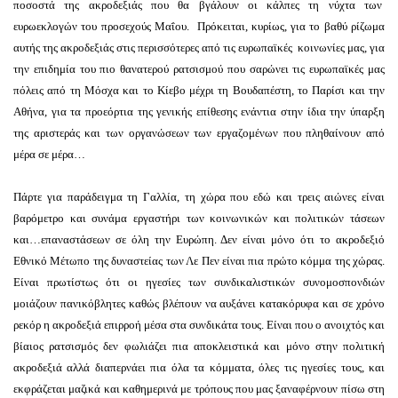
ποσοστά της ακροδεξιάς που θα βγάλουν οι κάλπες τη νύχτα των
ευρωεκλογών του προσεχούς Μαΐου. Πρόκειται, κυρίως, για το βαθύ ρίζωμα
αυτής της ακροδεξιάς στις περισσότερες από τις ευρωπαϊκές κοινωνίες μας, για
την επιδημία του πιο θανατερού ρατσισμού που σαρώνει τις ευρωπαϊκές μας
πόλεις από τη Μόσχα και το Κίεβο μέχρι τη Βουδαπέστη, το Παρίσι και την
Αθήνα, για τα προεόρτια της γενικής επίθεσης ενάντια στην ίδια την ύπαρξη
της αριστεράς και των οργανώσεων των εργαζομένων που πληθαίνουν από
μέρα σε μέρα…
Πάρτε για παράδειγμα τη Γαλλία, τη χώρα που εδώ και τρεις αιώνες είναι
βαρόμετρο και συνάμα εργαστήρι των κοινωνικών και πολιτικών τάσεων
και…επαναστάσεων σε όλη την Ευρώπη. Δεν είναι μόνο ότι το ακροδεξιό
Εθνικό Μέτωπο της δυναστείας των Λε Πεν είναι πια πρώτο κόμμα της χώρας.
Είναι πρωτίστως ότι οι ηγεσίες των συνδικαλιστικών συνομοσπονδιών
μοιάζουν πανικόβλητες καθώς βλέπουν να αυξάνει κατακόρυφα και σε χρόνο
ρεκόρ η ακροδεξιά επιρροή μέσα στα συνδικάτα τους. Είναι που ο ανοιχτός και
βίαιος ρατσισμός δεν φωλιάζει πια αποκλειστικά και μόνο στην πολιτική
ακροδεξιά αλλά διαπερνάει πια όλα τα κόμματα, όλες τις ηγεσίες τους, και
εκφράζεται μαζικά και καθημερινά με τρόπους που μας ξαναφέρνουν πίσω στη