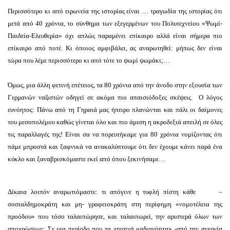
Περισσότερο κι από ειρωνεία της ιστορίας είναι … τραγωδία της ιστορίας ότι
μετά από 40 χρόνια, το σύνθημα των εξεγερμένων του Πολυτεχνείου «Ψωμί-
Παιδεία-Ελευθερία» όχι απλώς παραμένει επίκαιρο αλλά είναι σήμερα πιο
επίκαιρο από ποτέ. Κι όποιος αμφιβάλει, ας αναρωτηθεί: μήπως δεν είναι
τώρα που λέμε περισσότερο κι από τότε το ψωμί ψωμάκι;…
Όμως, μια άλλη φετινή επέτειος, τα 80 χρόνια από την άνοδο στην εξουσία των
Γερμανών ναζιστών οδηγεί σε ακόμα πιο απαισιόδοξες σκέψεις. Ο λόγος
ευνόητος: Πάνω από τη Γηραιά μας ήπειρο πλανώνται και πάλι οι δαίμονες
του μεσοπολέμου καθώς γίνεται όλο και πιο άμεση η ακροδεξιά απειλή σε όλες
τις παραλλαγές της! Είναι σα να πορευτήκαμε για 80 χρόνια νομίζοντας ότι
πάμε μπροστά και ξαφνικά να ανακαλύπτουμε ότι δεν έχουμε κάνει παρά ένα
κύκλο και ξαναβρισκόμαστε εκεί από όπου ξεκινήσαμε…
Δίκαια λοιπόν αναρωτιόμαστε: τι απόγινε η τυφλή πίστη κάθε –
σοσιαλδημοκράτη και μη- γραφειοκράτη στη περίφημη «νομοτέλεια της
προόδου» που τόσο ταλαιπώρησε, και ταλαιπωρεί, την αριστερά όλων των
αποχρώσεων; Σε μια περίοδο που τα χτεσινά «αδιανόητα» -από την ανεργία