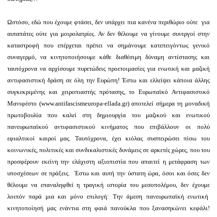
Ωστόσο, εδώ που έχουμε φτάσει, δεν υπάρχει πια κανένα περιθώριο ούτε για
αυταπάτες ούτε για μοιρολατρίες. Αν δεν θέλουμε να γίνουμε συνεργοί στην
καταστροφή που επέρχεται πρέπει να σημάνουμε κατεπειγόντως γενικό
συναγερμό, να κινητοποιήσουμε κάθε διαθέσιμη δύναμη αντίστασης και
ταυτόχρονα να αρχίσουμε πυρετώδεις προετοιμασίες για ενωτική και μαζική
αντιφασιστική δράση σε όλη την Ευρώπη! Έστω και ελλείψει κάποια άλλης
συγκεκριμένης και χειροπιαστής πρότασης, το Ευρωπαϊκό Αντιφασιστικό
Μανιφέστο (www.antifascismeuropa-ellada.gr) αποτελεί σήμερα τη μοναδική
πρωτοβουλία που καλεί στη δημιουργία του μαζικού και ενωτικού
πανευρωπαϊκού αντιφασιστικού κινήματος που επιβάλλουν οι πολύ
εφιαλτικοί καιροί μας. Ταυτόχρονα, έχει κιόλας συσπειρώσει πίσω του
κοινωνικές, πολιτικές και συνδικαλιστικές δυνάμεις σε αρκετές χώρες, που του
προσφέρουν εκείνη την ελάχιστη αξιοπιστία που απαιτεί η μετάφραση των
υποσχέσεων σε πράξεις. Έστω και αυτή την ύστατη ώρα, όσοι και όσες δεν
θέλουμε να επαναληφθεί η τραγική ιστορία του μεσοπολέμου, δεν έχουμε
λοιπόν παρά μια και μόνο επιλογή: Την άμεση πανευρωπαϊκή ενωτική
κινητοποίησή μας ενάντια στη φαιά πανούκλα που ξανασηκώνει κεφάλι!