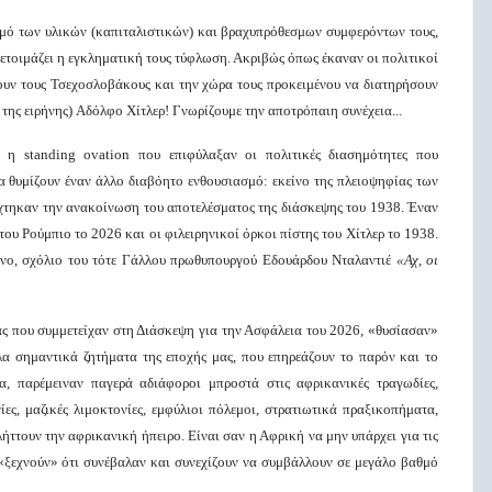
μό των υλικών (καπιταλιστικών) και βραχυπρόθεσμων συμφερόντων τους,
ετοιμάζει η εγκληματική τους τύφλωση. Ακριβώς όπως έκαναν οι πολιτικοί
σουν τους Τσεχοσλοβάκους και την χώρα τους προκειμένου να διατηρήσουν
της ειρήνης) Αδόλφο Χίτλερ! Γνωρίζουμε την αποτρόπαιη συνέχεια...
αι η standing ovation που επιφύλαξαν οι πολιτικές διασημότητες που
α θυμίζουν έναν άλλο διαβόητο ενθουσιασμό: εκείνο της πλειοψηφίας των
χτηκαν την ανακοίνωση του αποτελέσματος της διάσκεψης του 1938. Έναν
ου Ρούμπιο το 2026 και οι φιλειρηνικοί όρκοι πίστης του Χίτλερ το 1938.
μένο, σχόλιο του τότε Γάλλου πρωθυπουργού Εδουάρδου Νταλαντιέ
«Αχ, οι
ας που συμμετείχαν στη Διάσκεψη για την Ασφάλεια του 2026, «θυσίασαν»
λα σημαντικά ζητήματα της εποχής μας, που επηρεάζουν το παρόν και το
μα, παρέμειναν παγερά αδιάφοροι μπροστά στις αφρικανικές τραγωδίες,
ες, μαζικές λιμοκτονίες, εμφύλιοι πόλεμοι, στρατιωτικά πραξικοπήματα,
λήττουν την αφρικανική ήπειρο. Είναι σαν η Αφρική να μην υπάρχει για τις
 «ξεχνούν» ότι συνέβαλαν και συνεχίζουν να συμβάλλουν σε μεγάλο βαθμό