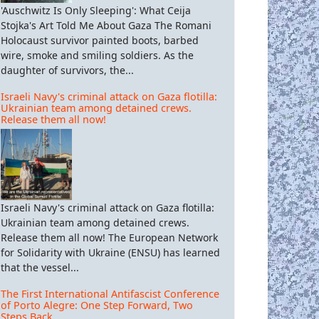
'Auschwitz Is Only Sleeping': What Ceija
Stojka's Art Told Me About Gaza The Romani
Holocaust survivor painted boots, barbed
wire, smoke and smiling soldiers. As the
daughter of survivors, the...
Israeli Navy's criminal attack on Gaza flotilla:
Ukrainian team among detained crews.
Release them all now!
Israeli Navy's criminal attack on Gaza flotilla:
Ukrainian team among detained crews.
Release them all now! The European Network
for Solidarity with Ukraine (ENSU) has learned
that the vessel...
The First International Antifascist Conference
of Porto Alegre: One Step Forward, Two
Steps Back