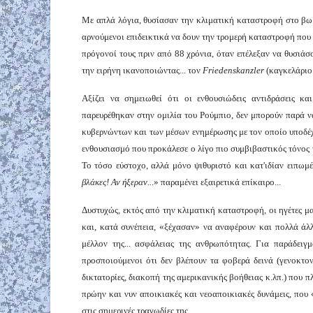
Με απλά λόγια, θυσίασαν την κλιματική καταστροφή στο βω
αρνούμενοι επιδεικτικά να δουν την τρομερή καταστροφή που 
πρόγονοί τους πριν από 88 χρόνια, όταν επέλεξαν να θυσιά
την ειρήνη ικανοποιώντας... τον
Friedenskanzler
(καγκελάριο 
Αξίζει να σημειωθεί ότι οι ενθουσιώδεις αντιδράσεις κ
παρευρέθηκαν στην ομιλία του Ρούμπιο, δεν μπορούν παρά ν
κυβερνώντων και των μέσων ενημέρωσης με τον οποίο υποδέ
ενθουσιασμό που προκάλεσε ο λίγο πιο συμβιβαστικός τόνος τ
Το τόσο εύστοχο, αλλά μόνο ψιθυριστό και κατ'ιδίαν ειπω
βλάκες! Αν ήξεραν..
.» παραμένει εξαιρετικά επίκαιρο...
Δυστυχώς, εκτός από την κλιματική καταστροφή, οι ηγέτες μ
και, κατά συνέπεια, «ξέχασαν» να αναφέρουν και πολλά άλ
μέλλον της... ασφάλειας της ανθρωπότητας. Για παράδειγ
προσποιούμενοι ότι δεν βλέπουν τα φοβερά δεινά (γενοκτονί
δικτατορίες, διακοπή της αμερικανικής βοήθειας κ.λπ.) που π
πρώην και νυν αποικιακές και νεοαποικιακές δυνάμεις, που
στις σημερινές τραγωδίες της.