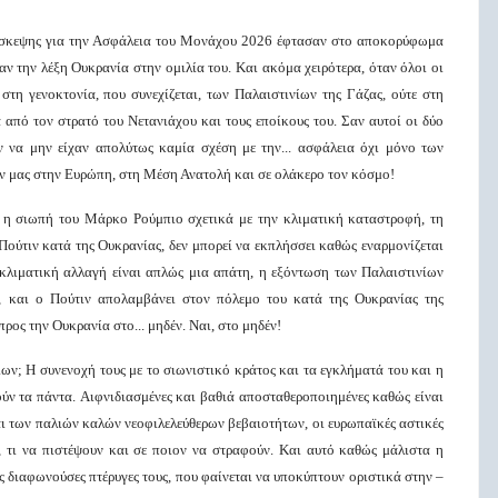
Διάσκεψης για την Ασφάλεια του Μονάχου 2026 έφτασαν στο αποκορύφωμα
ν την λέξη Ουκρανία στην ομιλία του. Και ακόμα χειρότερα, όταν όλοι οι
στη γενοκτονία, που συνεχίζεται, των Παλαιστινίων της Γάζας, ούτε στη
από τον στρατό του Νετανιάχου και τους εποίκους του. Σαν αυτοί οι δύο
 να μην είχαν απολύτως καμία σχέση με την... ασφάλεια όχι μόνο των
ων μας στην Ευρώπη, στη Μέση Ανατολή και σε ολάκερο τον κόσμο!
π, η σιωπή του Μάρκο Ρούμπιο σχετικά με την κλιματική καταστροφή, τη
Πούτιν κατά της Ουκρανίας, δεν μπορεί να εκπλήσσει καθώς εναρμονίζεται
η κλιματική αλλαγή είναι απλώς μια απάτη, η εξόντωση των Παλαιστινίων
π, και ο Πούτιν απολαμβάνει στον πόλεμο του κατά της Ουκρανίας της
ρος την Ουκρανία στο... μηδέν. Ναι, στο μηδέν!
αίων; Η συνενοχή τους με το σιωνιστικό κράτος και τα εγκλήματά του και η
ύν τα πάντα. Αιφνιδιασμένες και βαθιά αποσταθεροποιημένες καθώς είναι
αι των παλιών καλών νεοφιλελεύθερων βεβαιοτήτων, οι ευρωπαϊκές αστικές
ν, τι να πιστέψουν και σε ποιον να στραφούν. Και αυτό καθώς μάλιστα η
ες διαφωνούσες πτέρυγες τους, που φαίνεται να υποκύπτουν οριστικά στην –