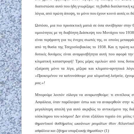
διαπιστώσει αυτό που ήδη γνωρίζαμε: τη βαθιά διατλαντική κρ
λόγια, από πρώτη άποψη, το μόνο που έχουν κοινό αυτές οι δύ
Ωστόσο, μια πιο προσεκτική ματιά σε όσα συνέβησαν στην 
ομοιότητες με τη διαβόητη Διάσκεψη του Μονάχου του 1938.
είναι περήφανη για τις ένοχες σιωπές της, οι οποίες μεταφρ
από τη θυσία της Τσεχοσλοβακίας το 1938. Και η πρώτη και
δυτικές δυνάμεις είναι αναμφισβήτητα αυτή που αφορά τη
κλιματική καταστροφή! Τρεις μέρες ομιλιών από τους δυτικ
εξαίρεση μόνο τα λίγα, μίζερα και κλιματο-αρνητικά λό
«Προκειμένου να κατευνάσουμε μια κλιματική λατρεία, έχουμ
μας.»!
Μπορούμε λοιπόν εύλογα να αναρωτηθούμε: τι επιτέλους συ
Ασφάλεια, όταν παρέλειψαν έστω και να αναφερθούν στην κλι
μεγαλύτερη απειλή για αυτό ακριβώς το αντικείμενο της δι
ολόκληρου του κόσμου! Δεν είναι εξάλλου τυχαίο ότι μόλις π
σημαντικού συστήματος ωκεάνιων ρευμάτων στον Ατλαντι
ασφάλεια και ζήτημα υπαρξιακής σημασίας
» (1)