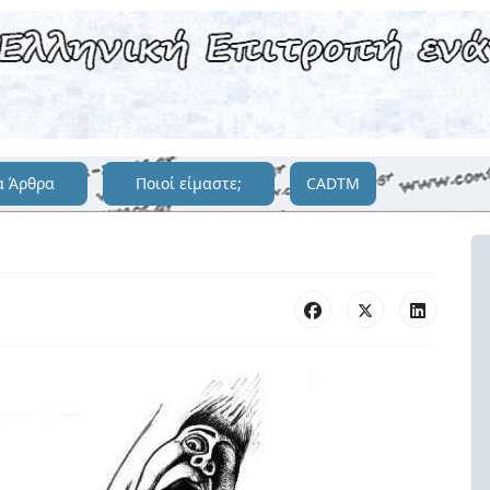
α Άρθρα
Ποιοί είμαστε;
CADTM