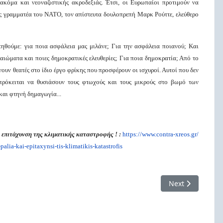
ακόμα και νεοναζιστικής ακροδεξιάς. Έτσι, οι Ευρωπαίοι προτιμούν να
υς γραμματέα του ΝΑΤΟ, τον απίστευτα δουλοπρεπή Μαρκ Ρούττε, ελεύθερο
θούμε: για ποια ασφάλεια μας μιλάνε; Για την ασφάλεια ποιανού; Και
ικαιώματα και ποιες δημοκρατικές ελευθερίες; Για ποια δημοκρατία; Από το
υν θεατές στο ίδιο έργο φρίκης που προσφέρουν οι ισχυροί. Αυτοί που δεν
 πρόκειται να θυσιάσουν τους φτωχούς και τους μικρούς στο βωμό των
και φτηνή δημαγωγία...
επιτάχυνση της κλιματικής καταστροφής ! :
https://www.contra-xreos.gr/
-palia-kai-epitaxynsi-tis-
klimatikis-katastrofis
Μακάβριος χορός βρυκολάκων στον Περσικό Κόλπο!
Next article: Τ
Next