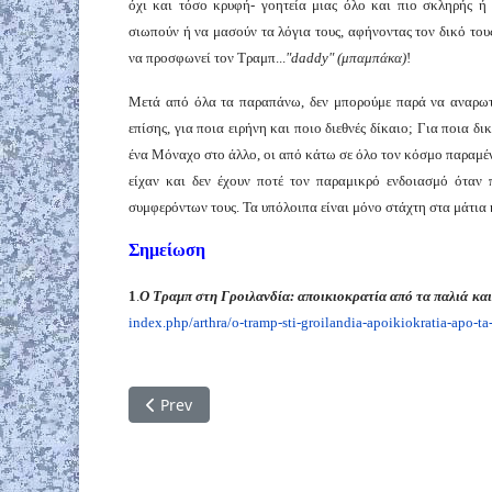
όχι και τόσο κρυφή- γοητεία μιας όλο και πιο σκληρής ή 
σιωπούν ή να μασούν τα λόγια τους, αφήνοντας τον δικό το
να προσφωνεί τον Τραμπ...
"daddy"
(μπαμπάκα)
!
Μετά από όλα τα παραπάνω, δεν μπορούμε παρά να αναρωτη
επίσης, για ποια ειρήνη και ποιο διεθνές δίκαιο; Για ποια δ
ένα Μόναχο στο άλλο, οι από κάτω σε όλο τον κόσμο παραμένο
είχαν και δεν έχουν ποτέ τον παραμικρό ενδοιασμό όταν
συμφερόντων τους. Τα υπόλοιπα είναι μόνο στάχτη στα μάτια 
Σημείωση
1
.
Ο Τραμπ στη Γροιλανδία:
αποικιοκρατία από τα παλιά
και
index.php/arthra/o-tramp-sti-
groilandia-apoikiokratia-apo-
ta
Previous article: Ο αυτοπαγιδευμένος Τραμπ 
Prev