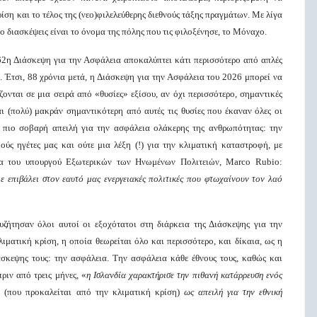
ίση και το τέλος της (νεο)φιλελεύθερης διεθνούς τάξης πραγμάτων. Με λίγα
ο διασκέψεις είναι το όνομα της πόλης που τις φιλοξένησε, το Μόναχο.
62η Διάσκεψη για την Ασφάλεια αποκαλύπτει κάτι περισσότερο από απλές
 Έτσι, 88 χρόνια μετά, η Διάσκεψη για την Ασφάλεια του 2026 μπορεί να
άζονται σε μια σειρά από «θυσίες» εξίσου, αν όχι περισσότερο, σημαντικές
 (πολύ) μακράν σημαντικότερη από αυτές τις θυσίες που έκαναν όλες οι
ν πιο σοβαρή απειλή για την ασφάλεια ολάκερης της ανθρωπότητας: την
ούς ηγέτες μας και ούτε μια λέξη (!) για την κλιματική καταστροφή, με
για του υπουργού Εξωτερικών των Ηνωμένων Πολιτειών, Marco Rubio:
ε επιβάλει στον εαυτό μας ενεργειακές πολιτικές που φτωχαίνουν τον λαό
ζήτησαν όλοι αυτοί οι εξοχότατοι στη διάρκεια της Διάσκεψης για την
ματική κρίση, η οποία θεωρείται όλο και περισσότερο, και δίκαια, ως η
άσκεψης τους: την ασφάλεια. Την ασφάλεια κάθε έθνους τους, καθώς και
ριν από τρεις μήνες, «
η Ισλανδία χαρακτήρισε την πιθανή κατάρρευση ενός
κό
(που προκαλείται από την κλιματική κρίση)
ως απειλή για την εθνική