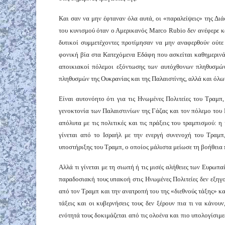
Και σαν να μην έφταναν όλα αυτά, οι «παραλείψεις» της 
του κυνισμού όταν ο Αμερικανός Marco Rubio δεν ανέφερε κα
δυτικοί συμμετέχοντες προτίμησαν να μην αναφερθούν ούτε 
φονική βία στα Κατεχόμενα Εδάφη που ασκείται καθημερινά 
αποικιακοί πόλεμοι εξόντωσης των αυτόχθονων πληθυσμών
πληθυσμών της Ουκρανίας και της Παλαιστίνης, αλλά και όλ
Είναι αυτονόητο ότι για τις Ηνωμένες Πολιτείες του Τραμ
γενοκτονία των Παλαιστινίων της Γάζας και τον πόλεμο του 
απόλυτα με τις πολιτικές και τις πράξεις του τραμπισμού: 
γίνεται από το Ισραήλ με την ενεργή συνενοχή του Τραμ
υποστήριξης του Τραμπ, ο οποίος μάλιστα μείωσε τη βοήθεια π
Αλλά τι γίνεται με τη σιωπή ή τις μισές αλήθειες των Ευρωπ
παραδοσιακή τους υπακοή στις Ηνωμένες Πολιτείες δεν εξηγο
από τον Τραμπ και την ανατροπή του της «διεθνούς τάξης» κ
τάξεις και οι κυβερνήσεις τους δεν ξέρουν πια τι να κάνου
ενότητά τους δοκιμάζεται από τις ολοένα και πιο υπολογίσιμ