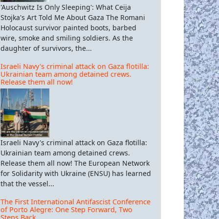
'Auschwitz Is Only Sleeping': What Ceija
Stojka's Art Told Me About Gaza The Romani
Holocaust survivor painted boots, barbed
wire, smoke and smiling soldiers. As the
daughter of survivors, the...
Israeli Navy's criminal attack on Gaza flotilla:
Ukrainian team among detained crews.
Release them all now!
Israeli Navy's criminal attack on Gaza flotilla:
Ukrainian team among detained crews.
Release them all now! The European Network
for Solidarity with Ukraine (ENSU) has learned
that the vessel...
The First International Antifascist Conference
of Porto Alegre: One Step Forward, Two
Steps Back