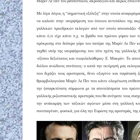
Μαρίν Λε Πεν του ρατσιστικού, ακροδεξιού και άκρως επικί
Με λίγα λόγια, η “σημαντική εξέλιξη” στην οποία αναφερόμα
να καλούν στην υπερψήφιση του όποιου αντιπάλου της ακρο
γαλλικών προεδρικών εκλογών από τον οποίο απουσιάζει -δ
κάνει ό,τι είχε κάνει π.χ. το βράδυ του πρώτου γύρου των
πρόκρισης στο δεύτερο γύρο του πατέρα της Μαρίν Λε Πεν κ
ταχθεί υπέρ της υπερψήφισης του τότε ηγέτη της γαλλικής 
-εξίσου δεξιότατος και νεοφιλελεύθερος- Ε. Μακρόν. Το αποτ
διόλου ανώδυνες συνέπειες: ο κατά την εκτίμησή μας εκλογ
που διχάζει τους αριστερούς, δίνει οξυγόνο και παράταση
θριαμβολογούσα Μαρίν Λε Πεν που κάνει ολομέτωπη επίθεση
την (υπαρκτότατη σύμφωνα με τα αποτελέσματα του πρώτο
γαλλικής ριζοσπαστικής αριστεράς που θα ανέτρεπε τους συσχ
την ανάκαμψη των ταξικών αγώνων μέσα στη γαλλική κοι
συνεπαγόταν, φυσικά, για όλη την Ευρώπη της αριστεράς, τη