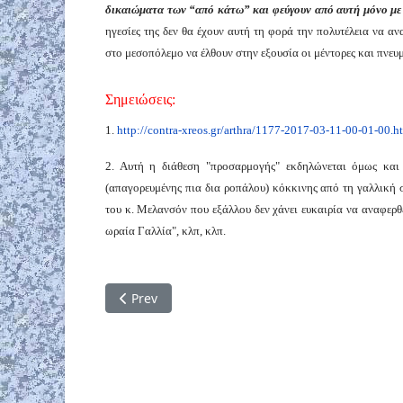
δικαιώματα των “από κάτω” και φεύγουν από αυτή μόνο με 
ηγεσίες της δεν θα έχουν αυτή τη φορά την πολυτέλεια να αν
στο μεσοπόλεμο να έλθουν στην εξουσία οι μέντορες και πνε
Σημειώσεις:
1.
http://contra-xreos.gr/arthra/1177-2017-03-11-00-01-00.h
2. Αυτή η διάθεση "προσαρμογής" εκδηλώνεται όμως και 
(απαγορευμένης πια δια ροπάλου) κόκκινης από τη γαλλική σ
του κ. Μελανσόν που εξάλλου δεν χάνει ευκαιρία να αναφερθε
ωραία Γαλλία", κλπ, κλπ.
Previous article: 5.000 χρόνια χρέους ως όπλ
Prev