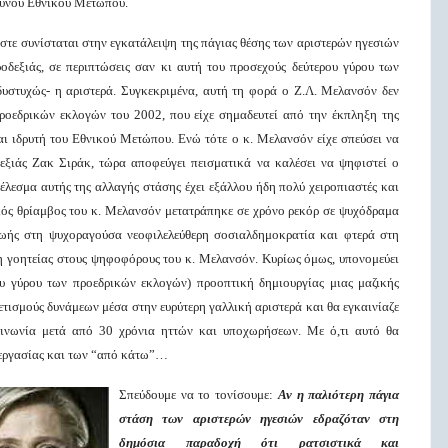
νδυνου Εθνικού Μετώπου.
στε συνίσταται στην εγκατάλειψη της πάγιας θέσης των αριστερών ηγεσιών
δεξιάς, σε περιπτώσεις σαν κι αυτή του προσεχούς δεύτερου γύρου των
υστυχώς- η αριστερά. Συγκεκριμένα, αυτή τη φορά ο Ζ.Λ. Μελανσόν δεν
 προεδρικών εκλογών του 2002, που είχε σημαδευτεί από την έκπληξη της
αι ιδρυτή του Εθνικού Μετώπου. Ενώ τότε ο κ. Μελανσόν είχε σπεύσει να
δεξιάς Ζακ Σιράκ, τώρα αποφεύγει πεισματικά να καλέσει να ψηφιστεί ο
έλεσμα αυτής της αλλαγής στάσης έχει εξάλλου ήδη πολύ χειροπιαστές και
ικός θρίαμβος του κ. Μελανσόν μετατράπηκε σε χρόνο ρεκόρ σε ψυχόδραμα
 ζωής στη ψυχοραγούσα νεοφιλελεύθερη σοσιαλδημοκρατία και φτερά στη
 γοητείας στους ψηφοφόρους του κ. Μελανσόν. Κυρίως όμως, υπονομεύει
υ γύρου των προεδρικών εκλογών) προοπτική δημιουργίας μιας μαζικής
ετισμούς δυνάμεων μέσα στην ευρύτερη γαλλική αριστερά και θα εγκαινίαζε
νωνία μετά από 30 χρόνια ηττών και υποχωρήσεων. Με ό,τι αυτό θα
ς εργασίας και των “από κάτω”…
Σπεύδουμε να το τονίσουμε:
Αν η παλιότερη πάγια
στάση των αριστερών ηγεσιών εδραζόταν στη
δημόσια παραδοχή ότι ρατσιστικά και