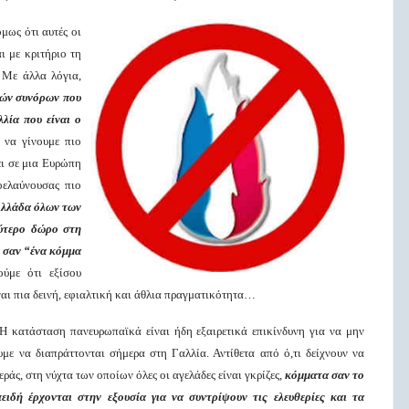
μως ότι αυτές οι
ι με κριτήριο τη
 Με άλλα λόγια,
κών συνόρων που
λία που είναι ο
 να γίνουμε πιο
ει σε μια Ευρώπη
οελαύνουσας πιο
Ελλάδα όλων των
ύτερο δώρο στη
- σαν “ένα κόμμα
ύμε ότι εξίσου
ναι πια δεινή, εφιαλτική και άθλια πραγματικότητα…
Η κατάσταση πανευρωπαϊκά είναι ήδη εξαιρετικά επικίνδυνη για να μην
με να διαπράττονται σήμερα στη Γαλλία. Αντίθετα από ό,τι δείχνουν να
ράς, στη νύχτα των οποίων όλες οι αγελάδες είναι γκρίζες,
κόμματα σαν το
ιδή έρχονται στην εξουσία για να συντρίψουν τις ελευθερίες και τα