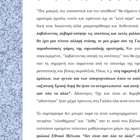
“Πιο μακριά, πιο ουσιαστικά και πιο υπεύθυνα” θα σήμαινε ό
αριστερές ηγεσίες νοούν και πράττουν όχι σε “κενό αέρα” κα
δική τους διαιώνιση αλλά μακροπρόθεσμα και διεθνιστικά.
λαβαίνοντας σοβαρά υπόψην τις συνέπειες και εκτός γαλλι
θα έχει μια τέτοια αλλαγή στάσης σε μια χώρα σαν τη Γαλ
παραδοσιακός φάρος της ευρωπαϊκής αριστεράς.
Και για
συγκεκριμένοι, “λαβαίνοντας υπόψη τις συνέπειες” που θα έχ
σαν τη σημερινή που σαρώνεται από το τσουνάμι της πρ
ρατσιστικής και βίαιης ακροδεξιάς. Όπως π.χ.
στη σημερινή 
κρίσεων, των ηττών και των απογοητεύσεων όπου το καλ
ναζιστική Χρυσή Αυγή θα ήταν να αντιμετωπιστεί -και αυτή
σαν όλα τα άλλα”.
Αδιανόητο; Όχι και τόσο αν θυμηθο
“αδιανόητα” ήταν μέχρι πρότινος στη Γαλλία όλα αυτά που εί
Το συμπέρασμα δεν μπορεί παρά να είναι κατηγορηματικό. 
επιτρέπει “ολισθήματα” και “λάθη” σαν κι αυτά που βλέπου
πιστεύουν ορισμένοι νεόκοποι μαθητευόμενοι μάγοι της αριστε
γαλλικό Εθνικό Μέτωπο “δεν είναι σαν όλα τα άλλα” επε