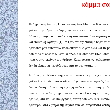
κόμμα σα
Το δημοσιευμένο στις 11 του περασμένου Μάρτη άρθρο μας για
γαλλικές προεδρικές εκλογές είχε τον εύγλωττο και συνάμα πο
“Από την παρούσα αποσύνθεση του παλιού στην αυριανή ι
και πολιτική κρίση”.
(1) Αν ήταν να σχολιάζαμε τώρα τα α
πρώτου γύρου αυτών των προεδρικών εκλογών αλλά και τις βαθ
που αυτά πυροδοτούν, δεν θα αλλάζαμε ούτε τον τίτλο, ούτε
περιεχόμενο εκείνου του άρθρου. Κατά συνέπεια, τουλάχιστ
δεν θα είχαμε να προσθέσουμε κάτι το ουσιαστικό…
Αν όμως νοιώθουμε σήμερα την επιτακτική ανάγκη να επ
γαλλικές εκλογές αυτό οφείλεται όχι μόνο στο γεγονός ότ
“απρόβλεπτη” σημαντική εξέλιξη αλλά και ότι αυτή η εξέλ
συνέπειες τεράστιας σημασίας σε όλη την Ευρώπη και ίσως
προβλήματα που δημιούργησε η στάση του Ζαν Λυκ Μελανσ
αριστεράς-
στο ζήτημα της ψήφου των αριστερών στο δεύτε