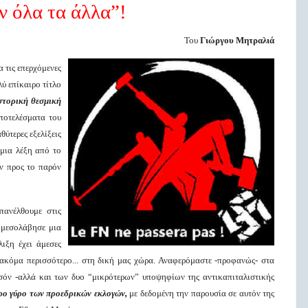
ν όλα τα άλλα”!
Του
Γιώργου Μητραλιά
 τις επερχόμενες
λύ επίκαιρο τίτλο
στορική θεσμική
ποτελέσματα του
ύτερες εξελίξεις
 μια λέξη από το
ον προς το παρόν
ανέλθουμε στις
ι μεσολάβησε μια
ιξη έχει άμεσες
 ακόμα περισσότερο... στη δική μας χώρα. Αναφερόμαστε -προφανώς- στα
όν -αλλά και των δυο “μικρότερων” υποψηφίων της αντικαπιταλιστικής
ρο γύρο των προεδρικών εκλογών,
με δεδομένη την παρουσία σε αυτόν της