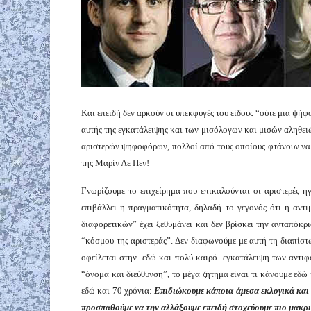
Και επειδή δεν αρκούν οι υπεκφυγές του είδους “ούτε μια ψήφ
αυτής της εγκατάλειψης και των μισόλογων και μισών αληθειώ
αριστερών ψηφοφόρων, πολλοί από τους οποίους φτάνουν να 
της Μαρίν Λε Πεν!
Γνωρίζουμε το επιχείρημα που επικαλούνται οι αριστερές η
επιβάλλει η πραγματικότητα, δηλαδή το γεγονός ότι η αν
διαφορετικών” έχει ξεθυμάνει και δεν βρίσκει την ανταπόκρ
“κόσμου της αριστεράς”. Δεν διαφωνούμε με αυτή τη διαπίστ
οφείλεται στην -εδώ και πολύ καιρό- εγκατάλειψη των αντ
“όνομα και διεύθυνση”, το μέγα ζήτημα είναι τι κάνουμε εδώ
εδώ και 70 χρόνια:
Επιδιώκουμε κάποια άμεσα εκλογικά και
προσπαθούμε να την αλλάξουμε επειδή στοχεύουμε πιο μακριά