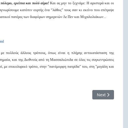
πόλεμο, ερείπια και πολύ αίμα!
Και ας μην το ξεχνάμε: Η αριστερά και οι
αγνωρίσουμε κατόπιν εορτής ένα “λάθος” τους σαν κι εκείνο που επέτρεψε
υματικοί πατέρες των διαφόρων σημερινών Λε Πεν και Μιχαλολιάκων...
tml
με πολλούς άλλους τρόπους, όπως είναι η πλήρης αντικατάσταση της
ημαία, και της Διεθνούς από τη Μασσαλιώτιδα σε όλες τις συγκεντρώσεις
ί, με επικολυρικό τρόπο, στην "πανέμορφη πατρίδα" του, στη "μεγάλη και
ου αποστέρησης περιουσίας - 3ο μέρος
Next article: Κ
Next