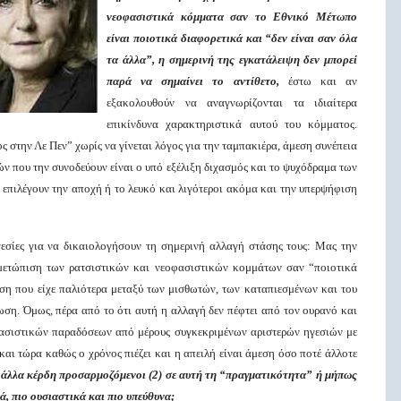
νεοφασιστικά κόμματα σαν το Εθνικό Μέτωπο
είναι ποιοτικά διαφορετικά και “δεν είναι σαν όλα
τα άλλα”, η σημερινή της εγκατάλειψη δεν μπορεί
παρά να σημαίνει το αντίθετο,
έστω και αν
εξακολουθούν να αναγνωρίζονται τα ιδιαίτερα
επικίνδυνα χαρακτηριστικά αυτού του κόμματος.
ος στην Λε Πεν” χωρίς να γίνεται λόγος για την ταμπακιέρα, άμεση συνέπεια
ν που την συνοδεύουν είναι ο υπό εξέλιξη διχασμός και το ψυχόδραμα των
επιλέγουν την αποχή ή το λευκό και λιγότεροι ακόμα και την υπερψήφιση
γεσίες για να δικαιολογήσουν τη σημερινή αλλαγή στάσης τους: Μας την
τιμετώπιση των ρατσιστικών και νεοφασιστικών κομμάτων σαν “ποιοτικά
ιση που είχε παλιότερα μεταξύ των μισθωτών, των καταπιεσμένων και του
ωση. Όμως, πέρα από το ότι αυτή η αλλαγή δεν πέφτει από τον ουρανό και
ιφασιστικών παραδόσεων από μέρους συγκεκριμένων αριστερών ηγεσιών με
 και τώρα καθώς ο χρόνος πιέζει και η απειλή είναι άμεση όσο ποτέ άλλοτε
 άλλα κέρδη προσαρμοζόμενοι (2) σε αυτή τη “πραγματικότητα” ή μήπως
, πιο ουσιαστικά και πιο υπεύθυνα;