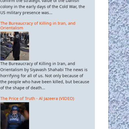
confirm the strategic value of the Danish
colony in the early days of the Cold War, the
US military presence was...
The Bureaucracy of Killing in Iran, and
Orientalism
The Bureaucracy of Killing in Iran, and
Orientalism by Siyavash Shahabi The news is
horrifying for all of us. Not only because of
the people who have been killed, but because
of the shape of death...
ύριε Μελανσόν, η ευπρέπεια επιτάσει να βγάλετε αυτό το κόκκινο τ
The Price of Truth - Al Jazeera (VIDEO)