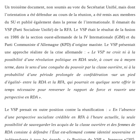
Un troisième document, non soumis au vote du Secrétariat Unifié, mais dont
l’orientation a été défendue au cours de la réunion, a été remis aux membres
du SU et publié également dans la presse de l’internationale. Il émanait du
VSP (Parti Socialiste Unifié) de la RFA. Le VSP était le résultat de la fusion
en 1986 de la section ouest-allemande de la IV Internationale (GIM) et du
Parti Communiste d’Allemagne (KPD) d’origine maoïste. Le VSP présentait
une approche réaliste de la crise allemande :
« Le VSP ne croit ni à la
possibilité d’une révolution politique en RDA seule, à court ou à moyen
terme, dans le sens d’une conquête du pouvoir par la classe ouvrière, ni à la
probabilité d’une période prolongée de confédération -sur un pied
d’égalité- entre la RDA et la RFA, qui pourrait en quelque sorte offrir le
temps nécessaire pour renverser le rapport de force et rouvrir une
perspective en RDA »
.
Le VSP prenait en outre position contre la réunification :
« En l’absence
d’une perspective socialiste crédible en RFA à l’heure actuelle, la seule
possibilité de sauvegarder les acquis de la classe ouvrière et des femmes de
RDA consiste à défendre l’État est-allemand comme identité souveraine et
indépendante à tous les égards. »
(« Position du VSP »,
Inprecor
n°305,