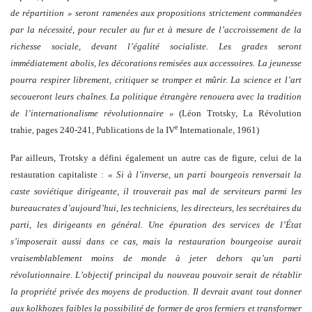
de répartition » seront ramenées aux propositions strictement commandées
par la nécessité, pour reculer au fur et à mesure de l’accroissement de la
richesse sociale, devant l’égalité socialiste. Les grades seront
immédiatement abolis, les décorations remisées aux accessoires. La jeunesse
pourra respirer librement, critiquer se tromper et mûrir. La science et l’art
secoueront leurs chaînes. La politique étrangère renouera avec la tradition
de l’internationalisme révolutionnaire »
(Léon Trotsky, La Révolution
e
trahie, pages 240-241, Publications de la IV
Internationale, 1961)
Par ailleurs, Trotsky a défini également un autre cas de figure, celui de la
restauration capitaliste :
« Si à l’inverse, un parti bourgeois renversait la
caste soviétique dirigeante, il trouverait pas mal de serviteurs parmi les
bureaucrates d’aujourd’hui, les techniciens, les directeurs, les secrétaires du
parti, les dirigeants en général. Une épuration des services de l’État
s’imposerait aussi dans ce cas, mais la restauration bourgeoise aurait
vraisemblablement moins de monde à jeter dehors qu’un parti
révolutionnaire. L’objectif principal du nouveau pouvoir serait de rétablir
la propriété privée des moyens de production. Il devrait avant tout donner
aux kolkhozes faibles la possibilité de former de gros fermiers et transformer