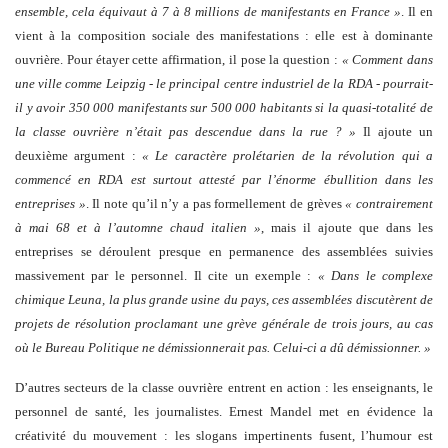
ensemble, cela équivaut à 7 à 8 millions de manifestants en France »
. Il en
vient à la composition sociale des manifestations : elle est à dominante
ouvrière. Pour étayer cette affirmation, il pose la question :
« Comment dans
une ville comme Leipzig - le principal centre industriel de la RDA - pourrait-
il y avoir 350 000 manifestants sur 500 000 habitants si la quasi-totalité de
la classe ouvrière n’était pas descendue dans la rue ? »
Il ajoute un
deuxième argument :
« Le caractère prolétarien de la révolution qui a
commencé en RDA est surtout attesté par l’énorme ébullition dans les
entreprises »
. Il note qu’il n’y a pas formellement de grèves
« contrairement
à mai 68 et à l’automne chaud italien »
, mais il ajoute que dans les
entreprises se déroulent presque en permanence des assemblées suivies
massivement par le personnel. Il cite un exemple :
« Dans le complexe
chimique Leuna, la plus grande usine du pays, ces assemblées discutèrent de
projets de résolution proclamant une grève générale de trois jours, au cas
où le Bureau Politique ne démissionnerait pas. Celui-ci a dû démissionner. »
D’autres secteurs de la classe ouvrière entrent en action : les enseignants, le
personnel de santé, les journalistes. Ernest Mandel met en évidence la
créativité du mouvement : les slogans impertinents fusent, l’humour est