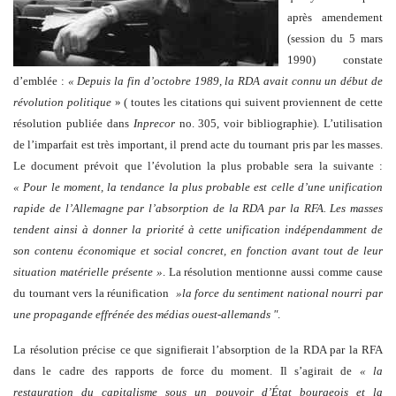
après amendement
(session du 5 mars
1990) constate
d’emblée :
« Depuis la fin d’octobre 1989, la RDA avait connu un début de
révolution politique
» ( toutes les citations qui suivent proviennent de cette
résolution publiée dans
Inprecor
no. 305, voir bibliographie). L’utilisation
de l’imparfait est très important, il prend acte du tournant pris par les masses.
Le document prévoit que l’évolution la plus probable sera la suivante :
« Pour le moment, la tendance la plus probable est celle d’une unification
rapide de l’Allemagne par l’absorption de la RDA par la RFA. Les masses
tendent ainsi à donner la priorité à cette unification indépendamment de
son contenu économique et social concret, en fonction avant tout de leur
situation matérielle présente »
. La résolution mentionne aussi comme cause
du tournant vers la réunification
»la force du sentiment national nourri par
une propagande effrénée des médias ouest-allemands "
.
La résolution précise ce que signifierait l’absorption de la RDA par la RFA
dans le cadre des rapports de force du moment. Il s’agirait de
« la
restauration du capitalisme sous un pouvoir d’État bourgeois et la