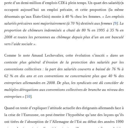
perte d’un demi-million d’emplois CDI à plein temps. Un quart des salarié(e)s
occupent aujourd’hui un emploi précaire, et cette proportion (la même
désormais qu’aux États-Unis) monte à 40 % chez les femmes.
« Les emplois
salariés précaires sont majoritairement (à 70 %) destinés aux femmes [
9
]. La
proportion de chômeurs indemnisés a chuté de 80 % en 1995 à 35 % en
2008 et toutes les personnes au chômage depuis plus d’un an ont basculé
vers l’aide sociale »
.
Comme le note Arnaud Lechevalier, cette évolution s’inscrit
« dans un
contexte plus général d’érosion de la protection des salariés par les
conventions collectives : la part des salariés couverts a baissé de 76 % à
62 % en dix ans et ces conventions ne concernaient plus que 40 % des
entreprises allemandes en 2008. De plus, les syndicats ont dû concéder de
multiples dérogations aux conventions collectives de branche au niveau des
entreprises »
[
10
].
Quand on tente d’expliquer l’attitude actuelle des dirigeants allemands face à
la crise de l’Eurozone, on peut émettre l’hypothèse qu’une des leçons qu’ils
ont tirées de l’absorption de l’Allemagne de l’Est au début des années 1990