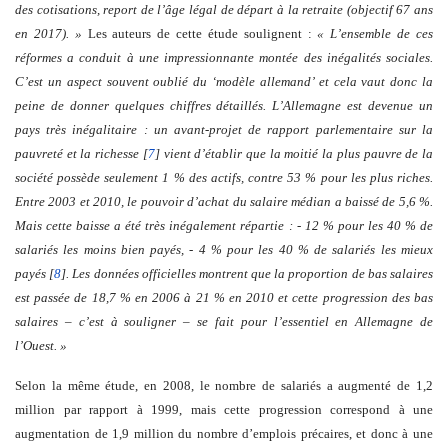
des cotisations, report de l’âge légal de départ à la retraite (objectif 67 ans
en 2017). »
Les auteurs de cette étude soulignent :
« L’ensemble de ces
réformes a conduit à une impressionnante montée des inégalités sociales.
C’est un aspect souvent oublié du ‘modèle allemand’ et cela vaut donc la
peine de donner quelques chiffres détaillés. L’Allemagne est devenue un
pays très inégalitaire : un avant-projet de rapport parlementaire sur la
pauvreté et la richesse [
7
] vient d’établir que la moitié la plus pauvre de la
société possède seulement 1 % des actifs, contre 53 % pour les plus riches.
Entre 2003 et 2010, le pouvoir d’achat du salaire médian a baissé de 5,6 %.
Mais cette baisse a été très inégalement répartie : - 12 % pour les 40 % de
salariés les moins bien payés, - 4 % pour les 40 % de salariés les mieux
payés [
8
]. Les données officielles montrent que la proportion de bas salaires
est passée de 18,7 % en 2006 à 21 % en 2010 et cette progression des bas
salaires – c’est à souligner – se fait pour l’essentiel en Allemagne de
l’Ouest. »
Selon la même étude, en 2008, le nombre de salariés a augmenté de 1,2
million par rapport à 1999, mais cette progression correspond à une
augmentation de 1,9 million du nombre d’emplois précaires, et donc à une