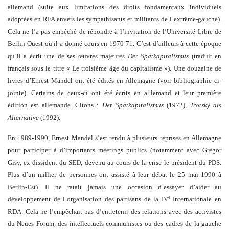
allemand (suite aux limitations des droits fondamentaux individuels
adoptées en RFA envers les sympathisants et militants de l’extrême-gauche).
Cela ne l’a pas empêché de répondre à l’invitation de l’Université Libre de
Berlin Ouest où il a donné cours en 1970-71. C’est d’ailleurs à cette époque
qu’il a écrit une de ses œuvres majeures
Der Spätkapitalismus
(traduit en
français sous le titre « Le troisième âge du capitalisme »). Une douzaine de
livres d’Ernest Mandel ont été édités en Allemagne (voir bibliographie ci-
jointe). Certains de ceux-ci ont été écrits en a1lemand et leur première
édition est allemande. Citons :
Der Spätkapitalismus
(1972),
Trotzky als
Alternative
(1992).
En 1989-1990, Ernest Mandel s’est rendu à plusieurs reprises en Allemagne
pour participer à d’importants meetings publics (notamment avec Gregor
Gisy, ex-dissident du SED, devenu au cours de la crise le président du PDS.
Plus d’un millier de personnes ont assisté à leur débat le 25 mai 1990 à
Berlin-Est). Il ne ratait jamais une occasion d’essayer d’aider au
e
développement de l’organisation des partisans de la IV
Internationale en
RDA. Cela ne l’empêchait pas d’entretenir des relations avec des activistes
du Neues Forum, des intellectuels communistes ou des cadres de la gauche