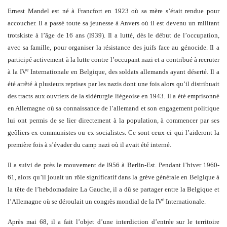
Ernest Mandel est né à Francfort en 1923 où sa mère s’était rendue pour
accoucher. Il a passé toute sa jeunesse à Anvers où il est devenu un militant
trotskiste à l’âge de 16 ans (l939). Il a lutté, dès le début de l’occupation,
avec sa famille, pour organiser la résistance des juifs face au génocide. Il a
participé activement à la lutte contre l’occupant nazi et a contribué à recruter
e
à la IV
Internationale en Belgique, des soldats allemands ayant déserté. Il a
été arrêté à plusieurs reprises par les nazis dont une fois alors qu’il distribuait
des tracts aux ouvriers de la sidérurgie liégeoise en 1943. Il a été emprisonné
en Allemagne où sa connaissance de l’allemand et son engagement politique
lui ont permis de se lier directement à la population, à commencer par ses
geôliers ex-communistes ou ex-socialistes. Ce sont ceux-ci qui l’aideront la
première fois à s’évader du camp nazi où il avait été interné.
Il a suivi de près le mouvement de l956 à Berlin-Est. Pendant l’hiver 1960-
61, alors qu’il jouait un rôle significatif dans la grève générale en Belgique à
la tête de l’hebdomadaire La Gauche, il a dû se partager entre la Belgique et
e
l’Allemagne où se déroulait un congrès mondial de la IV
Internationale.
Après mai 68, il a fait l’objet d’une interdiction d’entrée sur le territoire