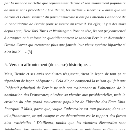
par la menace mortelle que représentent Bernie et son mouvement populaire
de masse sans précédent !
D’ailleurs, les médias « libéraux » ainsi que les
barons et l’établissement du parti démocrate n’ont pas attendu l’annonce de
la candidature de Bernie pour se mettre au travail. En effet, il y a des mois
depuis que, New York Times et Washington Post en tête, ils ont (re)commencé
à attaquer et à calomnier quotidiennement le tandem Bernie et Alexandria
Ocasio-Cortez qui menacent plus que jamais leur vieux système bipartite si
bien huilé… »
[8]
5. Vers un affrontement (de classe) historique…
Mais, Bernie et ses amis socialistes réagissent, tirent la leçon de tout ça et
répondent de façon adéquate :
« Cela dit, on comprend la raison qui fait que
l’objectif principal de Bernie ne soit pas maintenant ni l’obtention de la
nomination des Démocrates, ni même sa victoire aux présidentielles, mais la
création du plus grand mouvement populaire de l’histoire des États-Unis.
Pourquoi ? Mais, parce que,
vu
que l’adversaire est tout-puissant, dans un
tel affrontement, ce qui compte et est déterminant est le rapport des forces
bien matérielles !
D’ailleurs, tandis que les victoires électorales sont
éphémères, les grands mouvements sociaux et politiques radicaux non