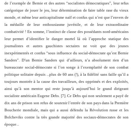
de l’exemple de Bernie et des autres “socialistes démocratiques”, leur refus
catégorique de jouer le jeu, leur détermination de faire table rase du vieux
monde, et même leur anticapitalisme naïf et confus qui n’est que l’envers de
la médaille de leur enthousiasme juvénile, et de leur extraordinaire
combativité ! En somme, l’instinct de classe des possédants nord-américains
leur permet d’identifier le danger mortel là où l’approche statique des
journalistes et autres gauchistes sectaires ne voit que des jeunes
inexpérimentés et confus “sous influence du social-démocrate qu’est Bernie
Sanders”. D’un Bernie Sanders qui d’ailleurs, n’a absolument rien d’un
bureaucrate social-démocrate si l’on songe à l’exemplarité de son combat
politique solitaire depuis ...plus de 60 ans (!), à la fidélité sans faille qu’il a
toujours montrée à la cause des travailleurs, des opprimés et des exploités,
ainsi qu’à son mentor qui reste jusqu’à aujourd’hui le grand dirigeant
socialiste américain Eugene Debs. [7]. Ce Debs qui non seulement a payé de
dix ans de prison son refus de soutenir l’entrée de son pays dans la Première
Boucherie mondiale, mais qui a aussi défendu la Révolution russe et les
Bolcheviks contre la très grande majorité des sociaux-démocrates de son
époque...