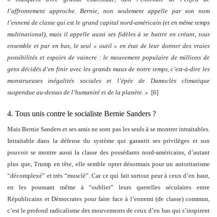
l’affrontement approche. Bernie, non seulement appelle par son nom
l’ennemi de classe qui est le grand capital nord-américain (et en même temps
multinational), mais il appelle aussi ses fidèles à se battre
en créant, tous
ensemble et par en bas, le seul « outil » en état de leur donner des vraies
possibilités et espoirs de vaincre : le mouvement populaire de millions de
gens décidés d’en finir avec les grands maux de notre temps, c’est-à-dire les
monstrueuses inégalités sociales et l’épée de Damoclès climatique
suspendue au-dessus de l’humanité et de la planète
. »
[6]
4. Tous unis contre le socialiste Bernie Sanders ?
Mais Bernie Sanders et ses amis ne sont pas les seuls à se montrer intraitables.
Intraitable dans la défense du système qui garantit ses privilèges et son
pouvoir se montre aussi la classe des possédants nord-américains, d’autant
plus que, Trump en tête, elle semble opter désormais pour un autoritarisme
“décomplexé” et très “musclé”. Car ce qui fait surtout peur à ceux d’en haut,
en les poussant même à “oublier” leurs querelles séculaires entre
Républicains et Démocrates pour faire face à l’ennemi (de classe) commun,
c’est le profond radicalisme des mouvements de ceux d’en bas qui s’inspirent