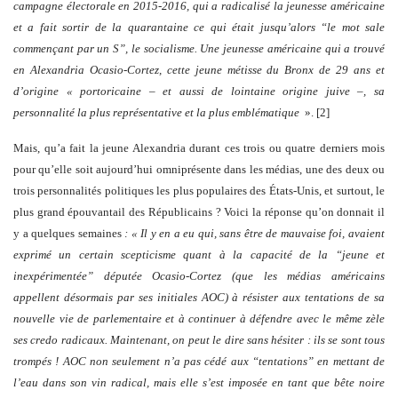
campagne électorale en 2015-2016, qui a radicalisé la jeunesse américaine
et a fait sortir de la quarantaine ce qui était jusqu’alors “le mot sale
commençant par un S”, le socialisme. Une jeunesse américaine qui a trouvé
en Alexandria Ocasio-Cortez, cette jeune métisse du Bronx de 29 ans et
d’origine « portoricaine – et aussi de lointaine origine juive –, sa
personnalité la plus représentative et la plus emblématique
». [2]
Mais, qu’a fait la jeune Alexandria durant ces trois ou quatre derniers mois
pour qu’elle soit aujourd’hui omniprésente dans les médias, une des deux ou
trois personnalités politiques les plus populaires des États-Unis, et surtout, le
plus grand épouvantail des Républicains ? Voici la réponse qu’on donnait il
y a quelques semaines
: « Il y en a eu qui, sans être de mauvaise foi, avaient
exprimé un certain scepticisme quant à la capacité de la “jeune et
inexpérimentée” députée Ocasio-Cortez (que les médias américains
appellent désormais par ses initiales AOC) à résister aux tentations de sa
nouvelle vie de parlementaire et à continuer à défendre avec le même zèle
ses credo radicaux. Maintenant, on peut le dire sans hésiter : ils se sont tous
trompés ! AOC non seulement n’a pas cédé aux “tentations” en mettant de
l’eau dans son vin radical, mais elle s’est imposée en tant que bête noire