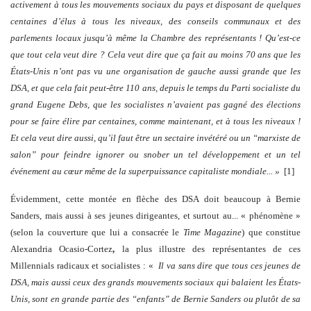
activement à tous les mouvements sociaux du pays et disposant de quelques
centaines d’élus à tous les niveaux, des conseils communaux et des
parlements locaux jusqu’à même la Chambre des représentants ! Qu’est-ce
que tout cela veut dire ? Cela veut dire que ça fait au moins 70 ans que les
États-Unis n’ont pas vu une organisation de gauche aussi grande que les
DSA, et que cela fait peut-être 110 ans, depuis le temps du Parti socialiste du
grand Eugene Debs, que les socialistes n’avaient pas gagné des élections
pour se faire élire par centaines, comme maintenant, et à tous les niveaux !
Et cela veut dire aussi, qu’il faut être un sectaire invétéré ou un “marxiste de
salon” pour feindre ignorer ou snober un tel développement et un tel
événement au cœur même de la superpuissance capitaliste mondiale... »
[1]
Évidemment, cette montée en flèche des DSA doit beaucoup à Bernie
Sanders, mais aussi à ses jeunes dirigeantes, et surtout au... « phénomène »
(selon la couverture que lui a consacrée le
Time Magazine
) que constitue
Alexandria Ocasio-Cortez
,
la plus illustre des représentantes de ces
Millennials radicaux et socialistes : «
Il va sans dire que tous ces jeunes de
DSA, mais aussi ceux des grands mouvements sociaux qui balaient les États-
Unis, sont en grande partie des “enfants” de Bernie Sanders ou plutôt de sa