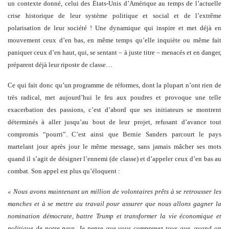
un contexte donné, celui des États-Unis d’Amérique au temps de l’actuelle
crise historique de leur système politique et social et de l’extrême
polarisation de leur société ! Une dynamique qui inspire et met déjà en
mouvement ceux d’en bas, en même temps qu’elle inquiète ou même fait
paniquer ceux d’en haut, qui, se sentant – à juste titre – menacés et en danger,
préparent déjà leur riposte de classe…
Ce qui fait donc qu’un programme de réformes, dont la plupart n’ont rien de
très radical, met aujourd’hui le feu aux poudres et provoque une telle
exacerbation des passions, c’est d’abord que ses initiateurs se montrent
déterminés à aller jusqu’au bout de leur projet, refusant d’avance tout
compromis “pourri”. C’est ainsi que Bernie Sanders parcourt le pays
martelant jour après jour le même message, sans jamais mâcher ses mots
quand il s’agit de désigner l’ennemi (de classe) et d’appeler ceux d’en bas au
combat. Son appel est plus qu’éloquent :
« Nous avons maintenant un million de volontaires prêts à se retrousser les
manches et à se mettre au travail pour assurer que nous allons gagner la
nomination démocrate, battre Trump et transformer la vie économique et
politique de notre pays. Je pense que vous comprenez tous que, quand on