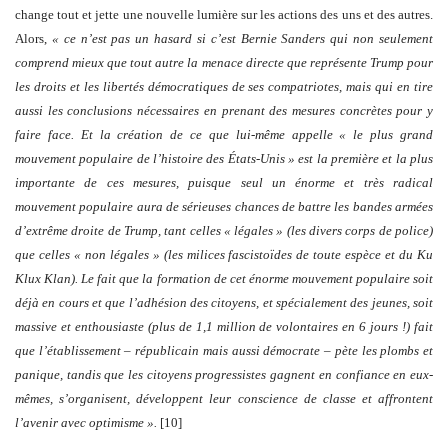
change tout et jette une nouvelle lumière sur les actions des uns et des autres.
Alors,
« ce n’est pas un hasard si c’est Bernie Sanders qui non seulement
comprend mieux que tout autre la menace directe que représente Trump pour
les droits et les libertés démocratiques de ses compatriotes, mais qui en tire
aussi les conclusions nécessaires en prenant des mesures concrètes pour y
faire face. Et
la création de ce que lui-même appelle « le plus grand
mouvement populaire de l’histoire des États-Unis » est la première et la plus
importante de ces mesures, puisque seul un énorme et très radical
mouvement populaire aura de sérieuses chances de battre les bandes armées
d’extrême droite de Trump, tant celles « légales » (les divers corps de police)
que celles « non légales » (les milices fascistoïdes de toute espèce et du Ku
Klux Klan).
Le fait que la formation de cet énorme mouvement populaire soit
déjà en cours et que l’adhésion des citoyens, et spécialement des jeunes, soit
massive et enthousiaste (plus de 1,1 million de volontaires en 6 jours !) fait
que l’établissement – républicain mais aussi démocrate – pète les plombs et
panique, tandis que les citoyens progressistes gagnent en confiance en eux-
mêmes, s’organisent, développent leur conscience de classe et affrontent
l’avenir avec optimisme ».
[10]