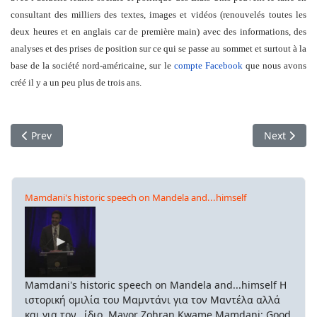
consultant des milliers des textes, images et vidéos (renouvelés toutes les
deux heures et en anglais car de première main) avec des informations, des
analyses et des prises de position sur ce qui se passe au sommet et surtout à la
base de la société nord-américaine, sur le
compte Facebook
que nous avons
créé il y a un peu plus de trois ans.
Previous article: Olivier Besancenot: «Est-il possible d’oublier
Next artic
Prev
Next
Mamdani's historic speech on Mandela and...himself
Mamdani's historic speech on Mandela and...himself Η
ιστορική ομιλία του Μαμντάνι για τον Μαντέλα αλλά
και για τον...ίδιο. Mayor Zohran Kwame Mamdani: Good