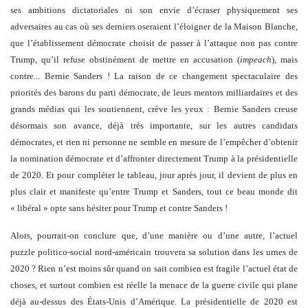
ses ambitions dictatoriales ni son envie d’écraser physiquement ses
adversaires au cas où ses derniers oseraient l’éloigner de la Maison Blanche,
que l’établissement démocrate choisit de passer à l’attaque non pas contre
Trump, qu’il refuse obstinément de mettre en accusation (
impeach
), mais
contre... Bernie Sanders ! La raison de ce changement spectaculaire des
priorités des barons du parti démocrate, de leurs mentors milliardaires et des
grands médias qui les soutiennent, crève les yeux : Bernie Sanders creuse
désormais son avance, déjà très importante, sur les autres candidats
démocrates, et rien ni personne ne semble en mesure de l’empêcher d’obtenir
la nomination démocrate et d’affronter directement Trump à la présidentielle
de 2020. Et pour compléter le tableau, jour après jour, il devient de plus en
plus clair et manifeste qu’entre Trump et Sanders, tout ce beau monde dit
« libéral » opte sans hésiter pour Trump et contre Sanders !
Alors, pourrait-on conclure que, d’une manière ou d’une autre, l’actuel
puzzle politico-social nord-américain trouvera sa solution dans les urnes de
2020 ? Rien n’est moins sûr quand on sait combien est fragile l’actuel état de
choses, et surtout combien est réelle la menace de la guerre civile qui plane
déjà au-dessus des États-Unis d’Amérique. La présidentielle de 2020 est