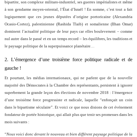
bipartite, son complexe militaro-industriel, ses guerres impérialistes et même
à son gendarme moyen-oriental, l’État d’Israël ! En somme, c’est tout a fait
logiquement que ces jeunes députées d’origine portoricaine (Alexandria
Ocasio-Cortez), palestinienne (Rashida Tlaib) et somalienne (Ilhan Omar)
dominent l’actualité politique de leur pays car elles bouleversent – comme
nul autre dans le passé et en un temps record – les équilibres, les traditions et
le paysage politique de la superpuissance planétaire…
2. L’émergence d’une troisième force politique radicale et de
gauche !
Et pourtant, les médias internationaux, qui ne parlent que de la nouvelle
majorité des Démocrates à la Chambre des représentants, persistent à ignorer
superbement la grande leçon des élections de novembre 2018 : l’émergence
d’une troisième force progressiste et radicale, laquelle “enfonçait un coin
dans le bipartisme séculaire”. Et voici ce que nous disions de cet événement
fondateur de portée historique, qui allait plus que tenir ses promesses dans les
mois suivants :
“
Nous voici donc devant le
nouveau et bien différent paysage politique de la