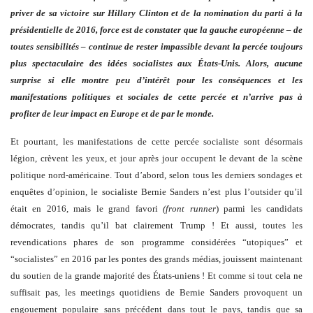
priver de sa victoire sur Hillary Clinton et de la nomination du parti à la
présidentielle de 2016, force est de constater que la gauche européenne – de
toutes sensibilités – continue de rester impassible devant la percée toujours
plus spectaculaire des idées socialistes aux États-Unis. Alors, aucune
surprise si elle montre peu d’intérêt pour les conséquences et les
manifestations politiques et sociales de cette percée et n’arrive pas à
profiter de leur impact en Europe et de par le monde.
Et pourtant, les manifestations de cette percée socialiste sont désormais
légion, crèvent les yeux, et jour après jour occupent le devant de la scène
politique nord-américaine. Tout d’abord, selon tous les derniers sondages et
enquêtes d’opinion, le socialiste Bernie Sanders n’est plus l’outsider qu’il
était en 2016, mais le grand favori
(front runner
) parmi les candidats
démocrates, tandis qu’il bat clairement Trump ! Et aussi, toutes les
revendications phares de son programme considérées “utopiques” et
“socialistes” en 2016 par les pontes des grands médias, jouissent maintenant
du soutien de la grande majorité des États-uniens ! Et comme si tout cela ne
suffisait pas, les meetings quotidiens de Bernie Sanders provoquent un
engouement populaire sans précédent dans tout le pays, tandis que sa