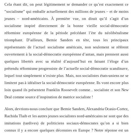
Cela étant dit, on peut légitimement se demander ce qu’est exactement ce
“socialisme” qui emballe actuellement des millions de jeunes – et de moins
jeunes – nord-américains. À première vue, on dirait qu’il s’agit d’un
socialisme inspiré directement de la bonne vieille social-démocratie
réformiste européenne de la période précédant l’ère du néolibéralisme
triomphant. D’ailleurs, Bernie Sanders en tète, tous les principaux
représentants de l’actuel socialisme américain, non seulement se référent
ouvertement à la social-démocratie européenne d’antan, mais prennent aussi
quelques libertés avec sa réalité d’aujourd’hui en faisant l’éloge d’un
prétendu réformisme progressiste de l’actuelle social-démocratie scandinave,
lequel tout simplement n’existe plus. Mais, nos socialistes états-uniens ne se
limitent pas à idéaliser la social-démocratie européenne. Ils vont encore plus
loin quand ils présentent Franklin Roosevelt comme... socialiste et son New
Deal comme source d’inspiration de matrice socialiste !
Alors, devrions-nous conclure que Bernie Sanders, Alexandria Ocasio-Cortez,
Rachida Tlaib et les autres jeunes socialistes nord-américains ne sont que des
imitations (tardives) de politiciens sociaux-démocrates qu’on a si bien
connus il y a encore quelques décennies en Europe ? Notre réponse est un