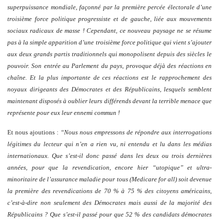
superpuissance mondiale, façonné par la première percée électorale d’une
troisième force politique progressiste et de gauche, liée aux mouvements
sociaux radicaux de masse !
Cependant, ce nouveau paysage ne se résume
pas à la simple apparition d’une troisième force politique qui vient s’ajouter
aux deux grands partis traditionnels qui monopolisent depuis des siècles le
pouvoir. Son entrée au Parlement du pays, provoque déjà des réactions en
chaîne. Et la plus importante de ces réactions est le
rapprochement des
noyaux dirigeants des Démocrates et des Républicains
, lesquels semblent
maintenant disposés à oublier leurs différends devant la terrible menace que
représente pour eux leur ennemi commun !
Et nous ajoutions :
“Nous nous empressons de répondre aux interrogations
légitimes du lecteur qui n’en a rien vu, ni entendu et lu dans les médias
internationaux. Que s’est-il donc passé dans les deux ou trois dernières
années, pour que la revendication, encore hier “utopique” et ultra-
minoritaire de l’assurance maladie pour tous (Medicare for all) soit devenue
la première des revendications de 70 % à 75 % des citoyens américains,
c’est-à-dire non seulement des Démocrates mais aussi de la majorité des
Républicains ? Que s’est-il passé pour que 52 % des candidats démocrates