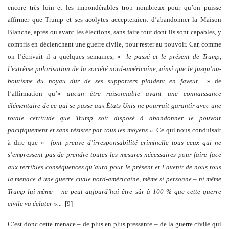
encore très loin et les impondérables trop nombreux pour qu’on puisse
affirmer que Trump et ses acolytes accepteraient d’abandonner la Maison
Blanche, après ou avant les élections, sans faire tout dont ils sont capables, y
compris en déclenchant une guerre civile, pour rester au pouvoir. Car, comme
on l’écrivait il a quelques semaines, «
le passé et le présent de Trump,
l’extrême polarisation de la société nord-américaine, ainsi que le jusqu’au-
boutisme du noyau dur de ses supporters plaident en faveur
» de
l’affirmation qu’«
aucun être raisonnable ayant une connaissance
élémentaire de ce qui se passe aux États-Unis ne pourrait garantir avec une
totale certitude que Trump soit disposé à abandonner le pouvoir
pacifiquement et sans résister par tous les moyens »
. Ce qui nous conduisait
à dire que «
font preuve d’irresponsabilité criminelle tous ceux qui ne
s’empressent pas de prendre toutes les mesures nécessaires
pour faire face
aux terribles conséquences qu’aura pour le présent et l’avenir de nous tous
la menace d’une guerre civile nord-américaine, même si personne – ni même
Trump lui-même – ne peut aujourd’hui être sûr à 100 % que cette guerre
civile va éclater »...
[9]
C’est donc cette menace – de plus en plus pressante – de la guerre civile qui