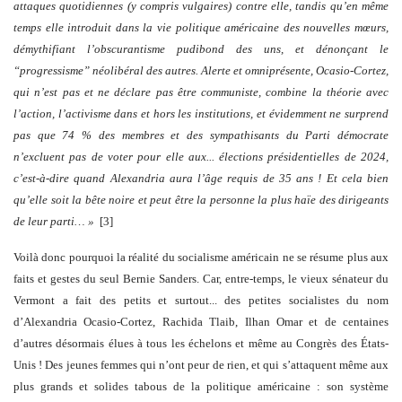
attaques quotidiennes (y compris vulgaires) contre elle, tandis qu’en même
temps elle introduit dans la vie politique américaine des nouvelles mœurs,
démythifiant l’obscurantisme pudibond des uns, et dénonçant le
“progressisme” néolibéral des autres. Alerte et omniprésente, Ocasio-Cortez,
qui n’est pas et ne déclare pas être communiste, combine la théorie avec
l’action, l’activisme dans et hors les institutions, et évidemment ne surprend
pas que 74 % des membres et des sympathisants du Parti démocrate
n’excluent pas de voter pour elle aux... élections présidentielles de 2024,
c’est-à-dire quand Alexandria aura l’âge requis de 35 ans ! Et cela bien
qu’elle soit la bête noire et peut être la personne la plus haïe des dirigeants
de leur parti… »
[3]
Voilà donc pourquoi la réalité du socialisme américain ne se résume plus aux
faits et gestes du seul Bernie Sanders. Car, entre-temps, le vieux sénateur du
Vermont a fait des petits et surtout... des petites socialistes du nom
d’Alexandria Ocasio-Cortez, Rachida Tlaib, Ilhan Omar et de centaines
d’autres désormais élues à tous les échelons et même au Congrès des États-
Unis ! Des jeunes femmes qui n’ont peur de rien, et qui s’attaquent même aux
plus grands et solides tabous de la politique américaine : son système