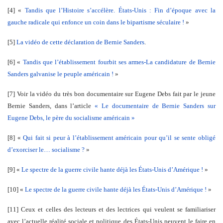
[4] «
Tandis que l’Histoire s’accélère. États-Unis : Fin d’époque avec la
gauche radicale qui enfonce un coin dans le bipartisme séculaire !
»
[5]
La vidéo de cette déclaration de Bernie Sanders
.
[6] «
Tandis que l’établissement fourbit ses armes-La candidature de Bernie
Sanders galvanise le peuple américain !
»
[7] Voir la vidéo du très bon documentaire sur Eugene Debs fait par le jeune
Bernie Sanders, dans l’article
« Le documentaire de Bernie Sanders sur
Eugene Debs, le père du socialisme américain »
[8] «
Qui fait si peur à l’établissement américain pour qu’il se sente obligé
d’exorciser le… socialisme ?
»
[9] «
Le spectre de la guerre civile hante déjà les États-Unis d’Amérique !
»
[10] «
Le spectre de la guerre civile hante déjà les États-Unis d’Amérique !
»
[11] Ceux et celles des lecteurs et des lectrices qui veulent se familiariser
avec l’actuelle réalité sociale et politique des États-Unis peuvent le faire en