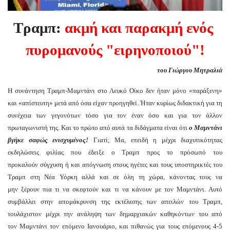
Τραμπ:
ακμή και παρακμή ενός
πυρομανούς "ειρηνοποιού"!
του Γιώργου Μητραλιά
Η συνάντηση Τραμπ-Μαμντάνι στο Λευκό Οίκο δεν ήταν μόνο «παράξενη»
και «απίστευτη» μετά από όσα είχαν προηγηθεί. Ήταν κυρίως διδακτική για τη
συνέχεια των γεγονότων τόσο για τον έναν όσο και για τον άλλον
πρωταγωνιστή της. Και το πρώτο από αυτά τα διδάγματα είναι ότι
ο Μαμντάνι
βγήκε σαφώς ενισχυμένος!
Γιατί; Μα, επειδή η μέχρι διαχυτικότητας
εκδηλώσεις φιλίας που έδειξε ο Τραμπ προς το πρόσωπό του
προκαλούν σύγχυση ή και απόγνωση στους ηγέτες και τους υποστηρικτές του
Τραμπ στη Νέα Υόρκη αλλά και σε όλη τη χώρα, κάνοντας τους να
μην ξέρουν πια τι να σκεφτούν και τι να κάνουν με τον Μαμντάνι. Αυτό
συμβάλλει στην απομάκρυνση της εκτέλεσης των απειλών του Τραμπ,
τουλάχιστον μέχρι την ανάληψη των δημαρχιακών καθηκόντων του από
τον Μαμντάνι τον επόμενο Ιανουάριο, και πιθανώς για τους επόμενους 4-5