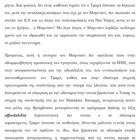
μήνες. Και φυσικά, δεν είναι καθόλου τυχαίο ότι ο Τραμπ έσπευσε να δηλώσει
ότι, μετά την ανταλλαγή απόψεων που είχε με τον Μαμντάνι, δεν σκοπεύει να
στείλει την ICE και τις άλλες του πολιτοφυλακές στη Νέα Υόρκη, εκτός κι αν
του το ζητήσει... ο Μαμντάνι! Με λίγα λόγια, ο Μαμντάνι κερδίζει πολύτιμο
χρόνο για να εδραιωθεί και να οργανώσει την υπεράσπισή του και, κυρίως,
το μαζικό του κίνημα...
Προφανώς, αυτή η επιτυχία του Μαμντάνι δεν οφείλεται τόσο στην
αδιαμφισβήτητη προσωπική του «γοητεία», όπως ισχυρίζονται τα ΜΜΕ, όσο
στην αποφασιστικότητα και την αδιαλλαξία του, που εντυπωσιάζουν και
αποσταθεροποιούν τον Τραμπ, καθώς και στην ιδιαίτερα επιμελή
προετοιμασία της συνάντησης από την πλευρά του. Ωστόσο, όλα αυτά είναι
δευτερεύοντα σε σύγκριση με την αδυναμία στην οποία βρισκόταν ο Trump τη
στιγμή της συνάντησής του με τον Mamdani. Καταρχή, αντιμετώπιζε αυτόν
που μόλις είχε θριαμβεύσει μετατρέποντας σε πρόγραμμα δράσης τη λέξη
affordability
(προσιτότητα), την οποία ο σε αδυναμία
ευρισκόμενος Τραμπ έσπευσε να υιοθετήσει, δίνοντας μάλιστα εντολή στους
υπουργούς του να πράξουν το ίδιο. Και βρίσκεται σε αδυναμία επειδή
συσσωρεύει απογοητεύσεις, η σημαντικότερη από τις οποίες αφορά τα