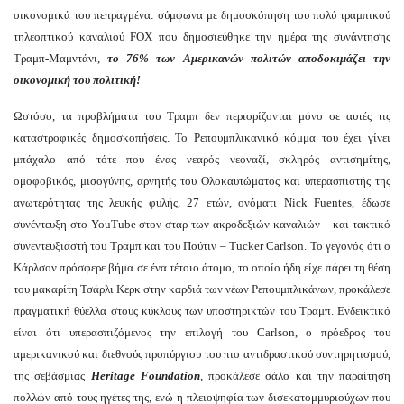
οικονομικά του πεπραγμένα: σύμφωνα με δημοσκόπηση του πολύ τραμπικού
τηλεοπτικού καναλιού FOX που δημοσιεύθηκε την ημέρα της συνάντησης
Τραμπ-Μαμντάνι,
το 76% των Αμερικανών πολιτών αποδοκιμάζει την
οικονομική του πολιτική!
Ωστόσο, τα προβλήματα του Τραμπ δεν περιορίζονται μόνο σε αυτές τις
καταστροφικές δημοσκοπήσεις. Το Ρεπουμπλικανικό κόμμα του έχει γίνει
μπάχαλο από τότε που ένας νεαρός νεοναζί, σκληρός αντισημίτης,
ομοφοβικός, μισογύνης, αρνητής του Ολοκαυτώματος και υπερασπιστής της
ανωτερότητας της λευκής φυλής, 27 ετών, ονόματι Nick Fuentes, έδωσε
συνέντευξη στο YouTube στον σταρ των ακροδεξιών καναλιών – και τακτικό
συνεντευξιαστή του Τραμπ και του Πούτιν – Tucker Carlson. Το γεγονός ότι ο
Κάρλσον πρόσφερε βήμα σε ένα τέτοιο άτομο, το οποίο ήδη είχε πάρει τη θέση
του μακαρίτη Τσάρλι Κερκ στην καρδιά των νέων Ρεπουμπλικάνων, προκάλεσε
πραγματική θύελλα στους κύκλους των υποστηρικτών του Τραμπ. Ενδεικτικό
είναι ότι υπερασπιζόμενος την επιλογή του Carlson, ο πρόεδρος του
αμερικανικού και διεθνούς προπύργιου του πιο αντιδραστικού συντηρητισμού,
της σεβάσμιας
Heritage Foundation
, προκάλεσε σάλο και την παραίτηση
πολλών από τους ηγέτες της, ενώ η πλειοψηφία των δισεκατομμυριούχων που