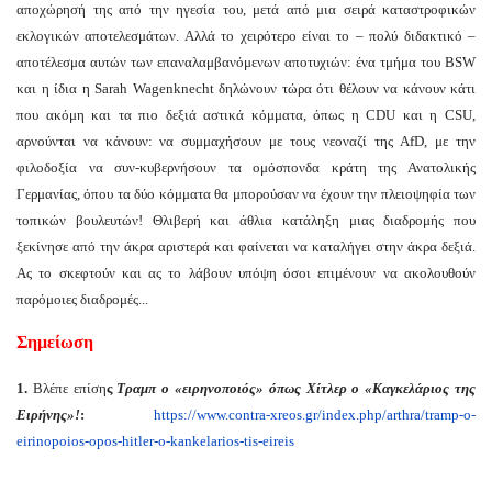
αποχώρησή της από την ηγεσία του, μετά από μια σειρά καταστροφικών
εκλογικών αποτελεσμάτων. Αλλά το χειρότερο είναι το – πολύ διδακτικό –
αποτέλεσμα αυτών των επαναλαμβανόμενων αποτυχιών: ένα τμήμα του BSW
και η ίδια η Sarah Wagenknecht δηλώνουν τώρα ότι θέλουν να κάνουν κάτι
που ακόμη και τα πιο δεξιά αστικά κόμματα, όπως η CDU και η CSU,
αρνούνται να κάνουν: να συμμαχήσουν με τους νεοναζί της AfD, με την
φιλοδοξία να συν-κυβερνήσουν τα ομόσπονδα κράτη της Ανατολικής
Γερμανίας, όπου τα δύο κόμματα θα μπορούσαν να έχουν την πλειοψηφία των
τοπικών βουλευτών! Θλιβερή και άθλια κατάληξη μιας διαδρομής που
ξεκίνησε από την άκρα αριστερά και φαίνεται να καταλήγει στην άκρα δεξιά.
Ας το σκεφτούν και ας το λάβουν υπόψη όσοι επιμένουν να ακολουθούν
παρόμοιες διαδρομές...
Σημείωση
1.
Βλέπε επίση
ς
Τ
ραμπ ο «ειρηνοποιός» όπως Χίτλερ
ο «Καγκελάριος της
Ειρήνης»!
:
https://www.contra-
xreos.gr/index.php/arthra/
tramp-o-
eirinopoios-opos-
hitler-o-kankelarios-tis-
eireis