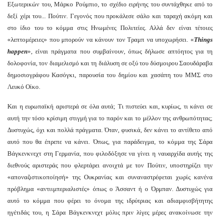
Εξωτερικών του, Μάρκο Ρούμπιο, το σχέδιο ειρήνης του συντάχθηκε από το
δεξί χέρι του... Πούτιν. Γεγονός που προκάλεσε σάλο και ταραχή ακόμη και
στο ίδιο του το κόμμα στις Ηνωμένες Πολιτείες. Αλλά δεν είναι τέτοιες
«λεπτομέρειες» που μπορούν να κάνουν τον Τραμπ να υποχωρήσει. «
Things
happen
», είναι πράγματα που συμβαίνουν, όπως δήλωσε απτόητος για τη
δολοφονία, τον διαμελισμό και τη διάλυση σε οξύ του δύσμοιρου Σαουδάραβα
δημοσιογράφου Κασόγκι, παρουσία του δημίου και χασάπη του ΜΜΣ στο
Λευκό Οίκο.
Και η ευρωπαϊκή αριστερά σε όλα αυτά; Τι πιστεύει και, κυρίως, τι κάνει σε
αυτή την τόσο κρίσιμη στιγμή για το παρόν και το μέλλον της ανθρωπότητας;
Δυστυχώς, όχι και πολλά πράγματα. Όταν, φυσικά, δεν κάνει το αντίθετο από
αυτό που θα έπρεπε να κάνει. Όπως, για παράδειγμα, το κόμμα της Σάρα
Βάγκενκνεχτ στη Γερμανία, που φιλοδόξησε να γίνει η ναυαρχίδα αυτής της
διεθνούς αριστεράς που φλερτάρει ανοιχτά με τον Πούτιν, υποστηρίζει την
«αποναζιστικοποίησή» της Ουκρανίας και συναναστρέφεται χωρίς κανένα
πρόβλημα «αντιιμπεριαλιστές» όπως ο Άσσαντ ή ο Όρμπαν. Δυστυχώς για
αυτό το κόμμα που φέρει το όνομα της ιδρύτριας και αδιαμφισβήτητης
ηγέτιδάς του, η Σάρα Βάγκενκνεχτ μόλις πριν λίγες μέρες ανακοίνωσε την