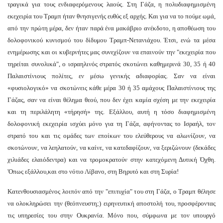
τραγικά για τους ενδιαφερόμενους λαούς. Στη Γάζα, η πολυδιαφημισμένη
εκεχειρία του Τραμπ ήταν θνησιγενής ευθύς εξ αρχής. Και για να το πούμε ωμά,
από την πρώτη μέρα, δεν ήταν παρά ένα μακάβριο ανέκδοτο, η αποθέωση του
δολοφονικού κυνισμού του δίδυμου Τραμπ-Νετανιάχου. Έτσι, ενώ τα μέσα
ενημέρωσης και οι κυβερνήτες μας συνεχίζουν να επαινούν την "εκεχειρία που
τηρείται συνολικά", ο ισραηλινός στρατός σκοτώνει καθημερινά 30, 35 ή 40
Παλαιστίνιους πολίτες, εν μέσω γενικής αδιαφορίας. Σαν να είναι
«φυσιολογικό» να σκοτώνεις κάθε μέρα 30 ή 35 αμάχους Παλαιστίνιους της
Γάζας, σαν να είναι θέλημα θεού, που δεν έχει καμία σχέση με την εκεχειρία
και τη περιλάλητη «τήρησή» της. Εξάλλου, αυτή η τόσο διαφημισμένη
δολοφονική εκεχειρία ισχύει μόνο για τη Γάζα, αφήνοντας το Ισραήλ, τον
στρατό του και τις ομάδες των εποίκων του ελεύθερους να αλωνίζουν, να
σκοτώνουν, να λεηλατούν, να καίνε, να κατεδαφίζουν, να ξεριζώνουν (δεκάδες
χιλιάδες ελαιόδεντρα) και να τρομοκρατούν στην κατεχόμενη Δυτική Όχθη.
'Οπως εξάλλου,και στο νότιο Λίβανο, στη Βηρυτό και στη Συρία!
Κατενθουσιασμένος λοιπόν από την "επιτυχία" του στη Γάζα, ο Τραμπ θέλησε
να ολοκληρώσει την (θεόπνευστη;) ειρηνευτική αποστολή του, προσφέροντας
τις υπηρεσίες του στην Ουκρανία. Μόνο που, σύμφωνα με τον υπουργό