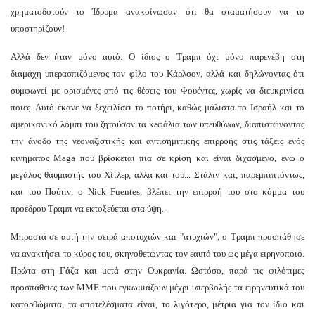
χρηματοδοτούν το Ίδρυμα ανακοίνωσαν ότι θα σταματήσουν να το
υποστηρίζουν!
Αλλά δεν ήταν μόνο αυτό. Ο ίδιος ο Τραμπ όχι μόνο παρενέβη στη
διαμάχη υπερασπιζόμενος τον φίλο του Κάρλσον, αλλά και δηλώνοντας ότι
συμφωνεί με ορισμένες από τις θέσεις του Φουέντες, χωρίς να διευκρινίσει
ποιες. Αυτό έκανε να ξεχειλίσει το ποτήρι, καθώς μάλιστα το Ισραήλ και το
αμερικανικό λόμπι του ζητούσαν τα κεφάλια των υπευθύνων, διαπιστώνοντας
την άνοδο της νεοναζιστικής και αντισημιτικής επιρροής στις τάξεις ενός
κινήματος Maga που βρίσκεται πια σε κρίση και είναι διχασμένο, ενώ ο
μεγάλος θαυμαστής του Χίτλερ, αλλά και του... Στάλιν και, παρεμπιπτόντως,
και του Πούτιν, ο Nick Fuentes, βλέπει την επιρροή του στο κόμμα του
προέδρου Τραμπ να εκτοξεύεται στα ύψη...
Μπροστά σε αυτή την σειρά αποτυχιών και "ατυχιών", ο Τραμπ προσπάθησε
να ανακτήσει το κύρος του, σκηνοθετώντας τον εαυτό του ως μέγα ειρηνοποιό.
Πρώτα στη Γάζα και μετά στην Ουκρανία. Ωστόσο, παρά τις φιλότιμες
προσπάθειες των ΜΜΕ που εγκωμιάζουν μέχρι υπερβολής τα ειρηνευτικά του
κατορθώματα, τα αποτελέσματα είναι, το λιγότερο, μέτρια για τον ίδιο και