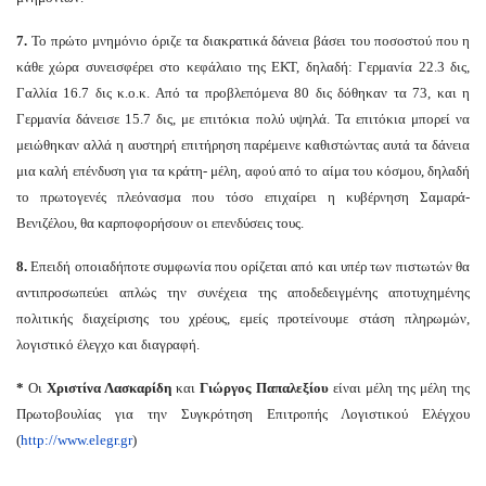
7.
Το πρώτο μνημόνιο όριζε τα διακρατικά δάνεια βάσει του ποσοστού που η
κάθε χώρα συνεισφέρει στο κεφάλαιο της ΕΚΤ, δηλαδή: Γερμανία 22.3 δις,
Γαλλία 16.7 δις κ.ο.κ. Από τα προβλεπόμενα 80 δις δόθηκαν τα 73, και η
Γερμανία δάνεισε 15.7 δις, με επιτόκια πολύ υψηλά. Τα επιτόκια μπορεί να
μειώθηκαν αλλά η αυστηρή επιτήρηση παρέμεινε καθιστώντας αυτά τα δάνεια
μια καλή επένδυση για τα κράτη- μέλη, αφού από το αίμα του κόσμου, δηλαδή
το πρωτογενές πλεόνασμα που τόσο επιχαίρει η κυβέρνηση Σαμαρά-
Βενιζέλου, θα καρποφορήσουν οι επενδύσεις τους.
8.
Επειδή οποιαδήποτε συμφωνία που ορίζεται από και υπέρ των πιστωτών θα
αντιπροσωπεύει απλώς την συνέχεια της αποδεδειγμένης αποτυχημένης
πολιτικής διαχείρισης του χρέους, εμείς προτείνουμε στάση πληρωμών,
λογιστικό έλεγχο και διαγραφή.
*
Οι
Χριστίνα Λασκαρίδη
και
Γιώργος Παπαλεξίου
είναι μέλη της μέλη της
Πρωτοβουλίας για την Συγκρότηση Επιτροπής Λογιστικού Ελέγχου
(
http://www.elegr.gr
)