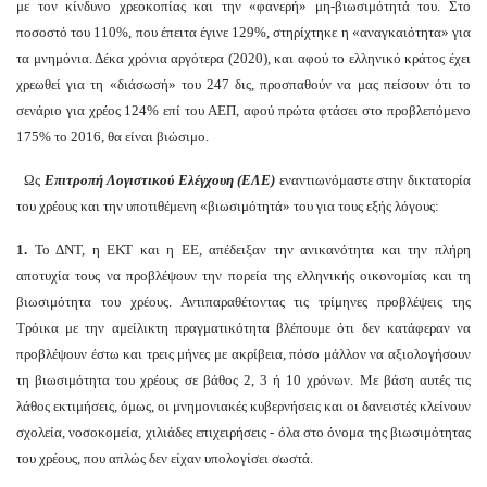
με τον κίνδυνο χρεοκοπίας και την «φανερή» μη-βιωσιμότητά του. Στο
ποσοστό του 110%, που έπειτα έγινε 129%, στηρίχτηκε η «αναγκαιότητα» για
τα μνημόνια. Δέκα χρόνια αργότερα (2020), και αφού το ελληνικό κράτος έχει
χρεωθεί για τη «διάσωσή» του 247 δις, προσπαθούν να μας πείσουν ότι το
σενάριο για χρέος 124% επί του ΑΕΠ, αφού πρώτα φτάσει στο προβλεπόμενο
175% το 2016, θα είναι βιώσιμο.
Ως
Επιτροπή Λογιστικού Ελέγχουη (ΕΛΕ)
εναντιωνόμαστε στην δικτατορία
του χρέους και την υποτιθέμενη «βιωσιμότητά» του για τους εξής λόγους:
1.
Το ΔΝΤ, η ΕΚΤ και η ΕΕ, απέδειξαν την ανικανότητα και την πλήρη
αποτυχία τους να προβλέψουν την πορεία της ελληνικής οικονομίας και τη
βιωσιμότητα του χρέους. Αντιπαραθέτοντας τις τρίμηνες προβλέψεις της
Τρόικα με την αμείλικτη πραγματικότητα βλέπουμε ότι δεν κατάφεραν να
προβλέψουν έστω και τρεις μήνες με ακρίβεια, πόσο μάλλον να αξιολογήσουν
τη βιωσιμότητα του χρέους σε βάθος 2, 3 ή 10 χρόνων. Με βάση αυτές τις
λάθος εκτιμήσεις, όμως, οι μνημονιακές κυβερνήσεις και οι δανειστές κλείνουν
σχολεία, νοσοκομεία, χιλιάδες επιχειρήσεις - όλα στο όνομα της βιωσιμότητας
του χρέους, που απλώς δεν είχαν υπολογίσει σωστά.