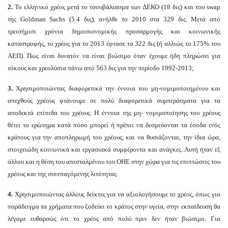
2.
Το ελληνικό χρέος μετά το τσουβάλιασμα των ΔΕΚΟ (18 δις) και του swap
της Goldman Sachs (5.4 δις), ανήλθε το 2010 στα 329 δις. Μετά από
τρεισήμισι χρόνια δημοσιονομικής προσαρμογής και κοινωνικής
καταστροφής, το χρέος για το 2013 έφτασε τα 322 δις (ή αλλιώς το 175% του
ΑΕΠ). Πως είναι δυνατόν να είναι βιώσιμο όταν έχουμε ήδη πληρώσει για
τόκους και χρεολύσια πάνω από 563 δις για την περίοδο 1992-2013;
3.
Χρησιμοποιώντας διαφορετικά την έννοια του μη-νομιμοποιημένου και
απεχθούς χρέους φτάνουμε σε πολύ διαφορετικά συμπεράσματα για τα
αποδεκτά επίπεδα του χρέους. Η έννοια της μη- νομιμοποίησης του χρέους
θέτει το ερώτημα κατά πόσο μπορεί ή πρέπει να δεσμεύονται τα έσοδα ενός
κράτους για την αποπληρωμή του χρέους, και να θυσιάζονται, την ίδια ώρα,
στοιχειώδη κοινωνικά και εργασιακά συμφέροντα και ανάγκες. Αυτή ήταν εξ
άλλου και η θέση του απεσταλμένου του ΟΗΕ στην χώρα για τις επιπτώσεις του
χρέους και της συνεπαγόμενης λιτότητας.
4.
Χρησιμοποιώντας άλλους δείκτες για να αξιολογήσουμε το χρέος, όπως για
παράδειγμα τα χρήματα που ξοδεύει το κράτος στην υγεία, στην εκπαίδευση θα
λέγαμε ευθαρσώς ότι το χρέος από πολύ πριν δεν ήταν βιώσιμο. Για