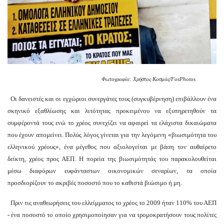
Φωτογραφία: Χρήστος Κοσμάς/FosPhotos
Οι δανειστές και οι εγχώριοι συνεργάτες τους (συγκυβέρνηση) επιβάλλουν ένα
σκηνικό εξαθλίωσης και λιτότητας προκειμένου να εξυπηρετηθούν τα
συμφέροντά τους ενώ το χρέος συνεχίζει να αφαιρεί τα ελάχιστα δικαιώματα
που έχουν απομείνει. Πολύς λόγος γίνεται για την λεγόμενη «βιωσιμότητα του
ελληνικού χρέους», ένα μέγεθος που αξιολογείται με βάση τον αυθαίρετο
δείκτη, χρέος προς ΑΕΠ. Η πορεία της βιωσιμότητάς του παρακολουθείται
μέσω διαφόρων ευφάνταστων οικονομικών σεναρίων, τα οποία
προσδιορίζουν το ακριβές ποσοστό που το καθιστά βιώσιμο ή μη.
Πριν τις αναθεωρήσεις του ελλείμματος το χρέος το 2009 ήταν 110% του ΑΕΠ
- ένα ποσοστό το οποίο χρησιμοποίησαν για να τρομοκρατήσουν τους πολίτες