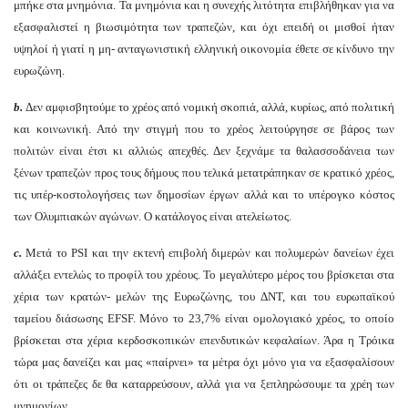
μπήκε στα μνημόνια. Τα μνημόνια και η συνεχής λιτότητα επιβλήθηκαν για να
εξασφαλιστεί η βιωσιμότητα των τραπεζών, και όχι επειδή οι μισθοί ήταν
υψηλοί ή γιατί η μη- ανταγωνιστική ελληνική οικονομία έθετε σε κίνδυνο την
ευρωζώνη.
b.
Δεν αμφισβητούμε το χρέος από νομική σκοπιά, αλλά, κυρίως, από πολιτική
και κοινωνική. Από την στιγμή που το χρέος λειτούργησε σε βάρος των
πολιτών είναι έτσι κι αλλιώς απεχθές. Δεν ξεχνάμε τα θαλασσοδάνεια των
ξένων τραπεζών προς τους δήμους που τελικά μετατράπηκαν σε κρατικό χρέος,
τις υπέρ-κοστολογήσεις των δημοσίων έργων αλλά και το υπέρογκο κόστος
των Ολυμπιακών αγώνων. Ο κατάλογος είναι ατελείωτος.
c.
Μετά το PSI και την εκτενή επιβολή διμερών και πολυμερών δανείων έχει
αλλάξει εντελώς το προφίλ του χρέους. Το μεγαλύτερο μέρος του βρίσκεται στα
χέρια των κρατών- μελών της Ευρωζώνης, του ΔΝΤ, και του ευρωπαϊκού
ταμείου διάσωσης EFSF. Μόνο το 23,7% είναι ομολογιακό χρέος, το οποίο
βρίσκεται στα χέρια κερδοσκοπικών επενδυτικών κεφαλαίων. Άρα η Τρόικα
τώρα μας δανείζει και μας «παίρνει» τα μέτρα όχι μόνο για να εξασφαλίσουν
ότι οι τράπεζες δε θα καταρρεύσουν, αλλά για να ξεπληρώσουμε τα χρέη των
μνημονίων.