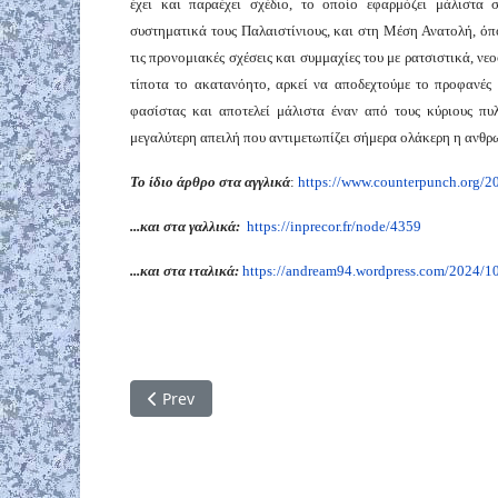
έχει και παραέχει σχέδιο, το οποίο εφαρμόζει μάλιστα 
συστηματικά τους Παλαιστίνιους, και στη Μέση Ανατολή, ό
τις προνομιακές σχέσεις και συμμαχίες του με ρατσιστικά, ν
τίποτα το ακατανόητο, αρκεί να αποδεχτούμε το προφανές 
φασίστας και αποτελεί μάλιστα έναν από τους κύριους π
μεγαλύτερη απειλή που αντιμετωπίζει σήμερα ολάκερη η ανθρω
Το ίδιο άρθρο στα αγγλικά
:
https://www.counterpunch.org/
20
...και στα γαλλικά:
https://inprecor.fr/node/4359
...και στα ιταλικά:
https://andream94.wordpress.
com/2024/10/
Previous article: Βλαντίμιρ Πούτιν: νονός και
Prev