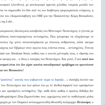
ωτερικό (Λονδίνο), με απολογισμό αρκετές χιλιάδες νεκρούς μεταξύ των
 να σημειωθεί ότι δύο από τις πιο διαβόητες τρομοκρατικές ενέργειες, η
ονία του «διαμεσολαβητή του ΟΗΕ για την Παλαιστίνη» Κόμη Bernadotte,
της Lehi...
ομοκρατικές ιδεολογικές καταβολές του Μπενιαμίν Νετανιάχου, τι γίνεται με
ι άλλους πατενταρισμένους αντισημίτες; Πώς μπορούμε να εξηγήσουμε το
οποίος όχι μόνο συναναστρέφεται με τέτοιους ανθρώπους, αλλά -ακόμα
μάχους των Εβραίων στον αγώνα τους ενάντια στους ... αντισημίτες; Τίποτα
mir και Abraham Stern, καθώς και ο κοινός μέντοράς τους, ο ιδρυτής του
 ακόμη και... ο ίδιος ο πατέρας του Νετανιάχου. Και γιατί; Γιατί
αυτό που
νισμού είναι ότι δεν είχαν κανένα
συνειδησιακό
πρόβλημα να προτείνουν
 και τον Μουσολίνι!
“φασίστες” αυτούς που κυβερνούν τώρα το Ισραήλ...
«
έ
κπληξη λοιπόν και
ς του Νετανιάχου και των φίλων του με το διεθνή συρφετό των ορκισμένων
 και ορκισμένοι αντισημίτες; Όχι, κάθε άλλο καθώς ο πρώτος διδάξας δεν
ναθεωρητισμού Ζέεφ Ζαμποτίνσκυ που, ορμώμενος από το παθολογικό μίσος
υμμαχία με τον Ουκρανό αντικομμουνιστή εθνικιστή πολέμαρχο
Πετλιούρα
, ο