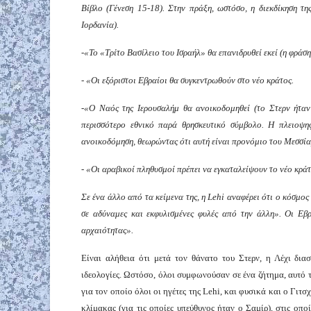
Βίβλο (Γένεση 15-18). Στην πράξη, ωστόσο, η διεκδίκηση τη
Ιορδανία).
-«Το «Τρίτο Βασίλειο του Ισραήλ» θα επανιδρυθεί εκεί (η φράσ
- «Οι εξόριστοι Εβραίοι θα συγκεντρωθούν στο νέο κράτος.
-«Ο Ναός της Ιερουσαλήμ θα ανοικοδομηθεί (το Στερν ήτα
περισσότερο εθνικό παρά θρησκευτικό σύμβολο. Η πλειοψηφ
ανοικοδόμηση, θεωρώντας ότι αυτή είναι προνόμιο του Μεσσία
- «Οι αραβικοί πληθυσμοί πρέπει να εγκαταλείψουν το νέο κρά
Σε ένα άλλο
από τα
κείμεν
α
της, η Lehi αναφέρει ότι ο κόσμος
σε αδύναμες και εκφυλισμένες φυλές από την άλλη». Οι Εβ
αρχαιότητας».
Είναι αλήθεια ότι μετά τον θάνατο του Στερν, η Λέχι δι
ιδεολογίες. Ωστόσο, όλοι συμφωνούσαν σε ένα ζήτημα, αυτό τ
για τον οποίο όλοι οι ηγέτες της Lehi, και φυσικά και ο Γι
κλίμακας (για τις οποίες υπεύθυνος ήταν ο Σαμίρ), στις οπο