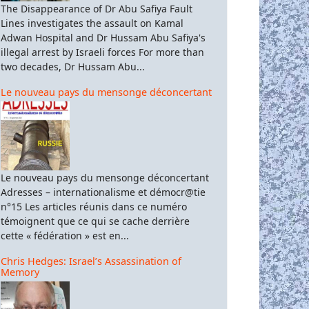
The Disappearance of Dr Abu Safiya Fault
Lines investigates the assault on Kamal
Adwan Hospital and Dr Hussam Abu Safiya's
illegal arrest by Israeli forces For more than
two decades, Dr Hussam Abu...
Le nouveau pays du mensonge déconcertant
Le nouveau pays du mensonge déconcertant
Adresses – internationalisme et démocr@tie
n°15 Les articles réunis dans ce numéro
témoignent que ce qui se cache derrière
cette « fédération » est en...
2 μήνες γενοκτονίας, εθνοκάθαρσης και ανείπωτης βαρβαρότητας !
Chris Hedges: Israel’s Assassination of
Memory