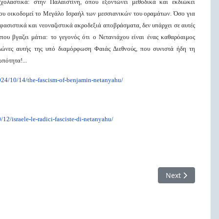
σχολαστικά: στην Παλαιστίνη, όπου εξοντώνει μεθοδικά και εκδιώκει
που οικοδομεί το Μεγάλο Ισραήλ των μεσσιανικών του οραμάτων. Όσο για
εοφασιστικά και νεοναζιστικά ακροδεξιά αποβράσματα, δεν υπάρχει σε αυτές
που βγαζει μάτια: το γεγονός ότι ο Νετανιάχου είναι ένας καθαρόαιμος
υλώνες αυτής της υπό διαμόρφωση Φαιάς Διεθνούς, που συνιστά ήδη τη
πότητα!...
24/10/14/the-fascism-of-
benjamin-netanyahu/
12/israele-le-
radici-fasciste-di-netanyahu/
 ενοποιητής της διεθνούς ακροδεξιάς!
Next article: 1
Next