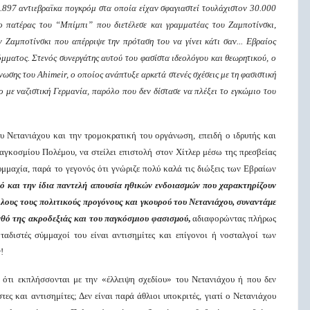
..897 αντιεβραϊκα πογκρόμ στα οποία είχαν σφαγιαστεί τουλάχιστον 30.000
ο πατέρας του “Μπίμπι” που διετέλεσε και γραμματέας του Ζαμποτίνσκι,
 Ζαμποτίνσκι που απέρριψε την πρόταση του να γίνει κάτι σαν... Εβραίος
μματος. Στενός συνεργάτης αυτού του φασίστα ιδεολόγου και θεωρητικού, ο
ωσης του Ahimeir, ο οποίος ανάπτυξε αρκετά στενές σχέσεις με τη φασιστική
ο με ναζιστική Γερμανία, παρόλο που δεν δίστασε να πλέξει το εγκώμιο του
υ Νετανιάχου και την τρομοκρατική του οργάνωση, επειδή ο ιδρυτής και
αγκοσμίου Πολέμου, να στείλει επιστολή στον Χίτλερ μέσω της πρεσβείας
υμμαχία, παρά το γεγονός ότι γνώριζε πολύ καλά τις διώξεις των Εβραίων
μό και την
ίδια
παντελή
απουσία ηθικών
ενδοιασμών που χαρακτηρίζουν
όλους τους
πολιτικούς
προ
γόνους
και
γκουρού
του Νετανιάχου, συναντάμε
νθό
της ακροδεξιάς και του παγκόσμιου φασισμού
,
αδιαφορώντας πλήρως
οταδιστές σύμμαχοί του είναι αντισημίτες και επίγονοι ή νοσταλγοί των
!
 ότι εκπλήσσονται με την «έλλειψη σχεδίου» του Νετανιάχου ή που δεν
τες και αντισημίτες; Δεν είναι παρά άθλιοι υποκριτές, γιατί ο Νετανιάχου