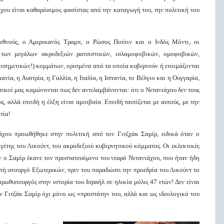
νιάχου είναι καθαρόαιμος φασίστας από την καταγωγή του, την πολιτική του
εθνούς, ο Αμερικανός Τραμπ, ο Ρώσος Πούτιν και ο Ινδός Μόντι, οι
 των μεγάλων ακροδεξιών ρατσιστικών, ισλαμοφοβικών, ομοφοβικών,
τισημιτικών!) κομμάτων, ορισμένα από τα οποία κυβερνούν ή ετοιμάζονται
νία, η Αυστρία, η Γαλλία, η Ιταλία, η Ισπανία, το Βέλγιο και η Ουγγαρία,
τικοί μας καμώνονται πως δεν αντιλαμβάνονται: ότι ο Νετανιάχου δεν τους
, αλλά επειδή η έλξη είναι αμοιβαία. Επειδή ταυτίζεται με αυτούς, με την
τία!
ιάχου προωθήθηκε στην πολιτική από τον Γιτζχάκ Σαμίρ, ειδικά όταν ο
γέτης του Λικούντ, του ακροδεξιού κυβερνητικού κόμματος. Οι εκλεκτικές
ν ο Σαμίρ έκανε τον προστατευόμενο του νεαρό Νετανιάχου, που ήταν ήδη
ή υπουργό Εξωτερικών, πριν του παραδώσει την προεδρία του Λικούντ το
 πρωθυπουργός στην ιστορία του Ισραήλ σε ηλικία μόλις 47 ετών! Δεν είναι
ν Γιτζάκ Σαμίρ όχι μόνο ως «προστάτη» του, αλλά και ως ιδεολογικό του