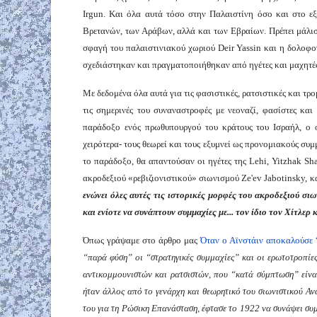
Irgun. Και όλα αυτά τόσο στην Παλαιστίνη όσο και στο εξ
Βρετανών, των Αράβων, αλλά και των Εβραίων. Πρέπει μάλιστα
σφαγή του παλαιστινιακού χωριού Deir Yassin και η δολοφ
σχεδιάστηκαν και πραγματοποιήθηκαν από ηγέτες και μαχητές 
Με δεδομένα όλα αυτά για τις φασιστικές, ρατσιστικές και τρ
τις σημερινές του συναναστροφές με νεοναζί, φασίστες κα
παράδοξο ενός πρωθυπουργού του κράτους του Ισραήλ, ο 
χειρότερα- τους θεωρεί και τους εξυμνεί ως προνομιακούς συμ
το παράδοξο, θα απαντούσαν οι ηγέτες της Lehi, Yitzhak Sha
ακροδεξιού «ρεβιζιονιστικού» σιωνισμού Ze'ev Jabotinsky, και
ενώνει όλες αυτές τις ιστορικές μορφές του
ακρο
δεξιού σιω
και ενίοτε να συνάπτουν συμμαχίες με... τον ίδιο τον Χίτλερ
Όπως γράψαμε στο άρθρο μας
Όταν ο Αϊνστάιν αποκαλούσε 
“παρά φύση” οι “στρατηγικές συμμαχίες” και οι ερωτοτροπίε
αντικομμουνιστών και ρατσιστών, που “κατά σύμπτωση” είναι
ήταν άλλος από το γενάρχη και θεωρητικό του σιωνιστικού Α
του για τη Ρώσικη Επανάσταση, έφτασε το 1922 να συνάψει σ