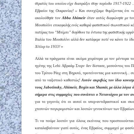
στρατός του οποίου είχε διαπράξει στην περίοδο 1917-1922 .
Εβραίοι της Ουκρανίας! »
Και συνεχίζαμε θυμίζοντας ότι «
ακολούθησε τον
Abba Ahimeir
όταν αυτός διαφώνησε με τον
Μουσολίνι επικεφαλής ενός καθαρά φασιστικού σιωνιστικού κό
πατέρας του “Μπίμπι” διηύθυνε τα έντυπα της φασιστικής οργάν
Ιταλία του Μουσολίνι αλλά δεν κατάφερε ποτέ να κάνει το ίδι
Χίτλερ το 1933!
»
Αλλά τα πράγματα είναι ακόμα χειρότερα με τον μέντορα το
ηγέτης της Lehi Αβραάμ Στερν δεν δίστασε, μεσούντος του Π
του Τρίτου Ράιχ στη Βηρυτό, προτείνοντας μια κανονική... σ
από το ναζιστικό καθεστώς!
Αυτόν
ακριβώς
τον
ίδιο
κυνισ
τους Jabotinsky, Ahimeir, Begin και Shamir, με άλλα λόγια 
σήμερα στις συμμαχίες που
συνάπτει
ο Νετανιάχου με το
ν α
για το γεγονός ότι οι αυτοί οι υπερ-αντιδραστικοί και σκ
χτεσινών πογκρομιστών και λοιπών γενοκτόνων των Εβραίων
Τι να πούμε λοιπόν για όλους εκείνους που προσποιούνται
καταλαβαίνουν γιατί αυτός, ένας Εβραίος, συμμαχεί με φασίσ