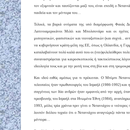
τον εξυμνούν και ταυτίζονται μαζί του, είναι επειδή ο Νετα
παιδεία και τον μέντορα του…
Τελικά, τα βαριά ονόματα της υπό διαμόρφωση Φαιάς Δι
Λατινοαμερικάνοι Μιλέι και Μπολσονάρο και οι ηγέτες
μισογυνικών, φασιστικών και νεοναζιστικών (και συχνά... αν
να κυβερνήσουν κράτη-μέλη της ΕΕ, όπως η Ολλανδία, η Γερμα
καταλαβαίνουν πολύ καλά αυτό που οι (νεο)φιλελεύθεροι πολι
συναναστρέφεται για καιροσκοπικούς ή τακτικίστικους λόγους
ιδεολογία τους και με την ροπή τους στη βία και στη τρομοκρα
Και ιδού ευθύς αμέσως για τι πρόκειται. Ο Μπίμπι Νεταν
τελευταίος ήταν πρωθυπουργός του Ισραήλ (1986-1992) και η
συγγένειες των δύο ανδρών ήταν εμφανείς από την αρχή, ότα
πρεσβευτής του Ισραήλ στα Ηνωμένα Έθνη (1984), αναπληρωτ
1993, μόλις τρία χρόνια πριν γίνει ο Νετανιάχου ο νεότερος
λοιπόν διόλου τυχαίο ότι ο Νετανιάχου αναγνώριζε πάντα το
μέντορα…