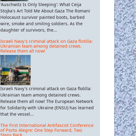
'Auschwitz Is Only Sleeping': What Ceija
Stojka's Art Told Me About Gaza The Romani
Holocaust survivor painted boots, barbed
wire, smoke and smiling soldiers. As the
daughter of survivors, the...
Israeli Navy's criminal attack on Gaza flotilla:
Ukrainian team among detained crews.
Release them all now!
Israeli Navy's criminal attack on Gaza flotilla:
Ukrainian team among detained crews.
Release them all now! The European Network
for Solidarity with Ukraine (ENSU) has learned
that the vessel...
The First International Antifascist Conference
of Porto Alegre: One Step Forward, Two
Steps Back