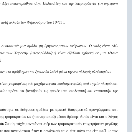
ς Λέχι επικεντρώθηκε στην Παλαιστίνη και την Υπεριορδανία (τη σημερινή
η αυτή άλλαξε τον Φεβρουάριο του 1941) ).
ν ουσιαστικά μια ομάδα μη θρησκευόμενων ανθρώπων. Ο ναός είναι εδώ
ία των Χαρεντίμ (υπερορθόδοξοι) είναι εξάλλου εχθρική σε μια τέτοια
).
τος: «το πρόβλημα των ξένων θα λυθεί μέσω της ανταλλαγής πληθυσμών».
 είναι χωρισμένος «σε μαχόμενες και κυρίαρχες φυλές από τη μία πλευρά και
ραίοι πρέπει να ξαναβρούν τις αρετές του «πολεμιστή και
εποικιστή
» της
ασπάστηκε σε διάφορες φράξιες με αρκετά διαφορετικά προγράμματα και
ης τρομοκρατίας ως (προνομιακού) μέσου δράσης. Αυτός είναι και ο λόγος
τσχάκ Σαμίρ, τάχθηκαν πάντα υπέρ των τρομοκρατικών επιχειρήσεων μεγάλης
ίες πρωταγωνίστρια ήταν η οργάνωσή τους, είτε μόνη της είτε μαζί με την