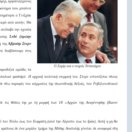
αμίρ, εμφανιζόμενος
ρώτημα που μπαίνει
υπηρέτησε ο Γιτζχάκ
μικρό από αυτήν; Θα
 ανέλαβε την ηγεσία
νωσης
Lehi
(πρώην
ή της
Αβραάμ Στερν
να διαβάσουμε στις
Ο Σαμίρ και ο νεαρός Νετανιάχου
ακροδεξιά ομάδα,
τα
ιταλικό φασισμό. Η αρχική πολιτική επιρροή του Στερν
εντοπίζεται
σ
τους
σε στις παρυφές του
κόμματος της σιωνιστικής δεξιάς
, του
Ρεβιζιονιστικού
σε τις θέσεις της με τη μορφή
των
18 «Αρχών της Αναγέννησης (Ikarei
ό τον Νείλο έως τον Ευφράτη (από την Αίγυπτο έως το Ιράκ). Αυτή η γη θα
ς κράτους σε ένα μεγάλο τμήμα της Μέσης Ανατολής γίνεται σε αναφορά στη