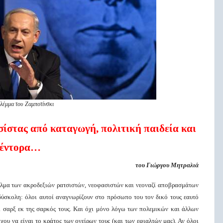
βλέμμα του Ζαμποτίνσκι
ίστας από καταγωγή, πολιτική παιδεία και
έντορα…
του
Γιώργο
υ
Μητραλιά
νδαλμα των ακροδεξιών ρατσιστών, νεοφασιστών και νεοναζί αποβρασμάτων
δύσκολη: όλοι αυτοί αναγνωρίζουν στο πρόσωπο του τον δικό τους εαυτό
ι σαρξ εκ της σαρκός τους. Και όχι μόνο λόγω των πολεμικών και άλλων
ου να είναι το κράτος των ονείρων τους (και των εφιαλτών μας). Αν όλοι