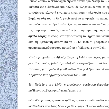
Επειδή λοιπόν ο Νετανιάχου δήλωνε πάντα ομοϊδεάτης του Σ
μάλιστα ως ο διάδοχος και πολιτικός κληρονόμος του, το ε
εντελώς φυσιολογικά είναι ποια είναι αυτή η ιδεολογία που 
Σαμίρ σε όλη του τη ζωή, χωρίς ποτέ να απαρνηθεί το παρα
μπορούσαμε να πούμε ότι όλα ξεκίνησαν όταν ο νεαρός Σαμίρ
της παραστρατιωτικής σιωνιστικής τρομοκρατικής οργά
ομάδα Στερν)
, αμέσως μετά την εκτέλεση του ηγέτη και ιδρυτ
από τη βρετανική αστυνομία το 1942. Ιδού τι μπορούμε 
πρώτες παραγράφους που αφιερώνει η Wikipedia στην Lehi:
«Υπό την ηγεσία του Αβραάμ Στερν, η Lehi ήταν σαφώς μια 
μέλη της οποίας
(αλλά όχι όλα) ήταν επηρεασμένα από τον 
Birionim, μια ομάδα συμπαθούντων του φασισμού που δρού
Κόμματος, στις αρχές της δεκαετίας του 1930.
Τον Νοέμβριο του 1940, η νεοσύστατη οργάνωση δημοσίευ
ha'Tehiya)». Συγκεκριμένα, ανέφεραν ότι :
-«Τα σύνορα ενός εβραϊκού κράτους πρέπει να εκτείνονται απ
«κατακτηθεί από τους ξένους με το ξίφος». Η διεκδίκηση ενό