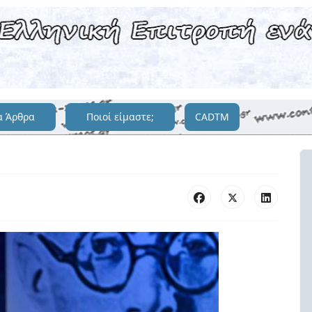
α Άρθρα
Ποιοί είμαστε;
CADTM