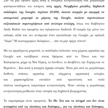
Σαν να μην έφτανε όμως αυτή η ιστορική κινητοποίηση στα μεγαλύτερα
φαστφουντάδικα του κόσμου,
στις αρχές Νοεμβρίου χιλιάδες hightech
υπάλληλοι της Google, περίπου 20.000, έκαναν απεργία με αφορμή το
υποκριτικό χειρισμό εκ μέρους της Google, πολλών περιπτώσεων
σεξουαλικών παρενοχλήσεων από ανώτερα στελέχη,
όπως του διαβόητου
Andy Rubin του εφευρέτη του τηλεφώνου Android. Η εταιρία όχι μόνο τον
κάλυψε, αλλά και τον αντάμειψε όταν εγκατέλειψε την Google, με εφάπαξ
“δώρο” 90 εκατομμυρίων δολαρίων,… σαν να μην τρέχει τίποτε!
Με τις εργαζόμενες μπροστά, οι υπάλληλοι έκλεισαν τους χώρους εργασίας της
Google και κατέβηκαν στους δρόμους από το Τόκιο και την
Καλιφόρνια, μέχρι τη Νέα Υόρκη, το Λονδίνο, το Δουβλίνο, την Ζυρίχη και το
Βερολίνο... Και αυτή η απεργία έγραψε ιστορία: Ήταν μία από τις μεγαλύτερες
διεθνείς στάσεις εργασίας στη σύγχρονη εργασιακή ιστορία,
και χαρακτηρίζεται επιπλέον από πρωτότυπη και πολύ
σπάνια ταυτόχρονη παγκόσμια
κινητοποίηση. Ήταν επίσης η μεγαλύτερη
κινητοποίηση μισθωτών στην ιστορία της hightech βιομηχανίας.
Το συμπέρασμα είναι προφανές:
Το
Me Too
και το κίνημά του δεν είναι
φτιαγμένα από τις πλούσιες και διάσημες... για τις πλούσιες και διάσημες.