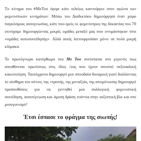
Tο κίνημα του #MeToo έφερε κάτι τελείως καινούργιο στον αγώνα των
φεμινιστικών κινημάτων: Μέσω του Διαδικτύου δημιούργησε έναν χώρο
παγκόσμιας αυτογνωσίας, κάτι που εμείς οι φεμινίστριες της δεκαετίας του 70
επιτύχαμε δημιουργώντας μικρές ομάδες μεταξύ μας που ονομάστηκαν τότε
«ομάδες αυτοσυνείδησης». Αλλά αυτές λειτουργούσαν μόνο σε πολύ μικρή
κλίμακα.
Το πρωτόγνωρο κατόρθωμα του
Me Τοο
συνίσταται στο γεγονός πως
απευθύνεται πρωτίστως στις ίδιες /ους που έχουν υποστεί σεξουαλική
κακοποίηση. Ταυτόχρονα δημιουργεί μια σπουδαία δυναμική γιατί διαλύοντας
το αίσθημα του πόνου, της ντροπής, της μοναξιάς, της απομόνωσης δημιουργεί
προϋποθέσεις για να γεννηθεί μια συλλογική φεμινιστική
συνείδηση, αυτεπίγνωση και άμεση δράση ενάντια στην σεξιστική βία και στο
μισογυνισμό!
Έτσι έσπασε το φράγμα της σιωπής!