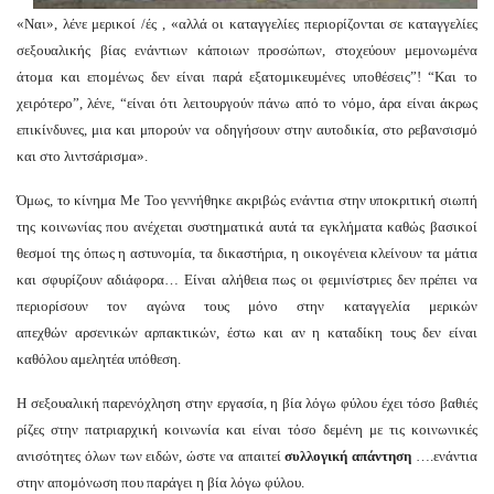
«Ναι», λένε μερικοί /ές , «αλλά οι καταγγελίες περιορίζονται σε καταγγελίες
σεξουαλικής βίας ενάντιων κάποιων προσώπων, στοχεύουν μεμονωμένα
άτομα και επομένως δεν είναι παρά εξατομικευμένες υποθέσεις”! “Και το
χειρότερο”, λένε, “είναι ότι λειτουργούν πάνω από το νόμο, άρα είναι άκρως
επικίνδυνες, μια και μπορούν να οδηγήσουν στην αυτοδικία, στο ρεβανσισμό
και στο λιντσάρισμα».
Όμως, το κίνημα Me Τοο γεννήθηκε ακριβώς ενάντια στην υποκριτική σιωπή
της κοινωνίας που ανέχεται συστηματικά αυτά τα εγκλήματα καθώς βασικοί
θεσμοί της όπως η αστυνομία, τα δικαστήρια, η οικογένεια
κλείνουν τα μάτια
και σφυρίζουν αδιάφορα… Είναι αλήθεια πως οι φεμινίστριες δεν πρέπει να
περιορίσουν τον αγώνα τους μόνο στην καταγγελία μερικών
απεχθών αρσενικών αρπακτικών,
έστω και αν η καταδίκη τους δεν είναι
καθόλου αμελητέα υπόθεση.
Η σεξουαλική παρενόχληση στην εργασία, η βία λόγω φύλου έχει τόσο βαθιές
ρίζες στην πατριαρχική κοινωνία και είναι τόσο δεμένη με τις κοινωνικές
ανισότητες όλων των ειδών, ώστε να απαιτεί
συλλογική απάντηση
….ενάντια
στην απομόνωση που παράγει η βία λόγω φύλου.