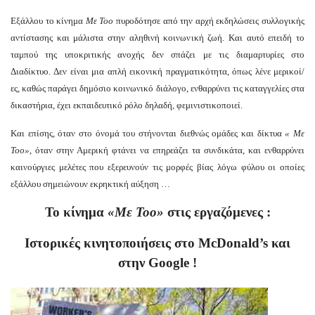
Εξάλλου το κίνημα
Με Τοο
πυροδότησε από την αρχή εκδηλώσεις συλλογικής
αντίστασης και μάλιστα στην αληθινή κοινωνική ζωή. Και αυτό επειδή το
ταμπού της υποκριτικής ανοχής δεν σπάζει με τις διαμαρτυρίες στο
Διαδίκτυο. Δεν είναι μια απλή εικονική πραγματικότητα, όπως λένε μερικοί/
ες, καθώς παράγει δημόσιο κοινωνικό διάλογο, ενθαρρύνει τις καταγγελίες στα
δικαστήρια, έχει εκπαιδευτικό ρόλο δηλαδή, φεμινιστικοποιεί.
Και επίσης, όταν στο όνομά του στήνονται διεθνώς ομάδες και δίκτυα
« Με
Τοο»
, όταν στην Αμερική φτάνει να επηρεάζει τα συνδικάτα, και ενθαρρύνει
καινούργιες μελέτες που εξερευνούν τις μορφές βίας λόγω φύλου οι οποίες
εξάλλου σημειώνουν εκρηκτική αύξηση …
Το κίνημα
«Με Τοο»
στις εργαζόμενες :
Ιστορικές κινητοποιήσεις στο McDonald’s και
στην
Google
!