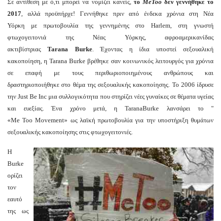
Σε αντίθεση με ό,τι μπορεί να νομίζει κανείς,
το
MeToo
δεν γεννήθηκε το
2017
, αλλά προϋπήρχε! Γεννήθηκε πριν από ένδεκα χρόνια στη Νέα
Υόρκη με πρωτοβουλία της γεννημένης στο Harlem, στη γνωστή
φτωχογειτονιά της Νέας Υόρκης, αφροαμερικανίδας
ακτιβίστριας
Tarana Burke
.
Έχοντας η ίδια υποστεί σεξουαλική
κακοποίηση, η Tarana Burke
βρέθηκε σαν κοινωνικός λειτουργός για χρόνια
σε επαφή με τους περιθωριοποιημένους ανθρώπους και
δραστηριοποιήθηκε στο θέμα της σεξουαλικής κακοποίησης. Το 2006 ίδρυσε
την Just Be Inc μια συλλογικότητα που στηρίζει νέες γυναίκες σε θέματα υγείας
και ευεξίας. Ένα χρόνο μετά, η TaranaBurke λανσάρει το "
«Me Too Movement» ως λαϊκή πρωτοβουλία για την υποστήριξη θυμάτων
σεξουαλικής κακοποίησης στις φτωχογειτονιές.
Η
Burke
ορίζει
τον
εαυτό
της ως