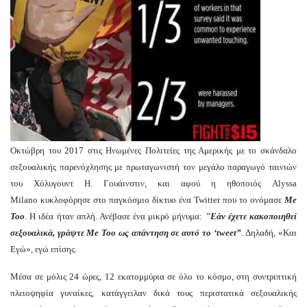
Οκτώβρη του 2017 στις Ηνωμένες Πολιτείες της Αμερικής με το σκάνδαλο
σεξουαλικής παρενόχλησης με πρωταγωνιστή τον μεγάλο παραγωγό ταινιών
του Χόλυγουντ H. Γουάινστιν, και αφού η ηθοποιός Alyssa
Milano κυκλοφόρησε στο παγκόσμιο δίκτυο ένα Twitter που το ονόμασε
Me
Too
. Η ιδέα ήταν απλή. Ανέβασε ένα μικρό μήνυμα:
"Εάν έχετε κακοποιηθεί
σεξουαλικά, γράψτε
Me Too
ως απάντηση σε αυτό το ‘tweet”
. Δηλαδή, «Και
Εγώ», εγώ επίσης.
Μέσα σε μόλις 24 ώρες, 12 εκατομμύρια σε όλο το κόσμο, στη συντριπτική
πλειοψηφία γυναίκες, κατάγγειλαν δικά τους περιστατικά σεξουαλικής