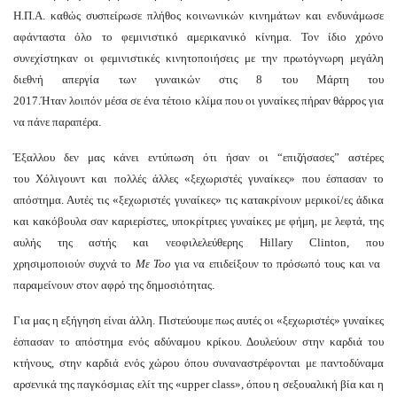
Η.Π.Α. καθώς συσπείρωσε πλήθος κοινωνικών κινημάτων και ενδυνάμωσε
αφάνταστα όλο το φεμινιστικό αμερικανικό κίνημα. Τον ίδιο χρόνο
συνεχίστηκαν οι φεμινιστικές κινητοποιήσεις με την πρωτόγνωρη μεγάλη
διεθνή απεργία των γυναικών στις 8 του Μάρτη του
2017.Ήταν λοιπόν μέσα σε ένα
τέτοιο κλίμα που οι γυναίκες πήραν θάρρος για
να πάνε παραπέρα.
Έξαλλου δεν μας κάνει εντύπωση ότι ήσαν οι “επιζήσασες” αστέρες
του Χόλιγουντ και πολλές άλλες «ξεχωριστές γυναίκες» που έσπασαν το
απόστημα. Αυτές τις «ξεχωριστές γυναίκες» τις κατακρίνουν μερικοί/ες άδικα
και κακόβουλα σαν καριερίστες, υποκρίτριες γυναίκες με φήμη, με λεφτά, της
αυλής της αστής και νεοφιλελεύθερης Hillary Clinto
n, που
χρησιμοποιούν συχνά το
Με Τοο
για να επιδείξουν το πρόσωπό τους και να
παραμείνουν στον αφρό της δημοσιότητας.
Για μας η εξήγηση είναι άλλη. Πιστεύουμε πως αυτές οι «ξεχωριστές» γυναίκες
έσπασαν το απόστημα ενός αδύναμου κρίκου. Δουλεύουν στην καρδιά του
κτήνους, στην καρδιά ενός χώρου όπου συναναστρέφονται με παντοδύναμα
αρσενικά της παγκόσμιας ελίτ της «upper class», όπου η σεξουαλική βία και η