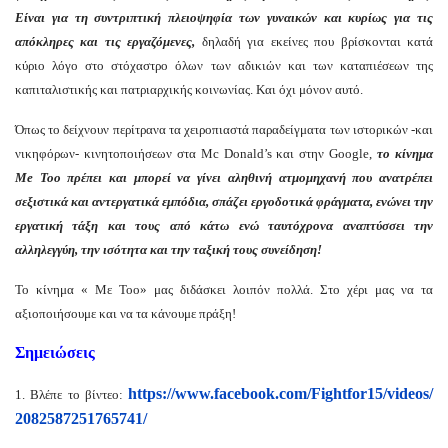
Είναι για τη συντριπτική πλειοψηφία των γυναικών και κυρίως για τις
απόκληρες και τις εργαζόμενες,
δηλαδή για εκείνες που βρίσκονται κατά
κύριο λόγο στο στόχαστρο όλων των αδικιών και των καταπιέσεων της
καπιταλιστικής και πατριαρχικής κοινωνίας. Και όχι μόνον αυτό.
Όπως το δείχνουν περίτρανα τα χειροπιαστά παραδείγματα των ιστορικών -και
νικηφόρων- κινητοποιήσεων στα Mc Donald’s και στην Google,
το κίνημα
Me Too πρέπει και μπορεί να γίνει αληθινή ατμομηχανή που ανατρέπει
σεξιστικά και αντεργατικά εμπόδια, σπάζει εργοδοτικά φράγματα, ενώνει την
εργατική τάξη και τους από κάτω ενώ ταυτόχρονα αναπτύσσει την
αλληλεγγύη, την ισότητα και την ταξική τους συνείδηση!
Το κίνημα « Με Τοο» μας διδάσκει λοιπόν πολλά. Στο χέρι μας να τα
αξιοποιήσουμε και να τα κάνουμε πράξη!
Σημειώσεις
https://www.facebook.com/
Fightfor15/videos/
1. Βλέπε το βίντεο:
2082587251765741/