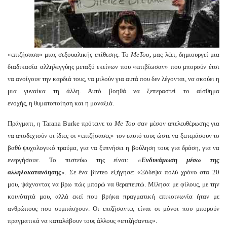
«επιζήσασα» μιας σεξουαλικής επίθεσης. Το
MeToo
,
μας λέει, δημιουργεί μια
διαδικασία αλληλεγγύης μεταξύ εκείνων που «επιβίωσαν» που μπορούν έτσι
να ανοίγουν την καρδιά τους, να μιλούν για αυτά που δεν λέγονται, να ακούει η
μια γυναίκα τη άλλη. Αυτό βοηθά να ξεπεραστεί το αίσθημα
ενοχής, η θυματοποίηση και η μοναξιά.
Πράγματι, η Tarana Burke πρότεινε το
Me Too
σαν μέσον απελευθέρωσης για
να αποδεχτούν οι ίδιες οι «επιζήσασες» τον εαυτό τους ώστε να ξεπεράσουν το
βαθύ ψυχολογικό τραύμα, για να ξυπνήσει η βούληση τους για δράση, για να
ενεργήσουν. Το πιστεύω της είναι:
«
Ενδυνάμωση μέσω της
αλληλοκατανόησης
»
. Σε ένα βίντεο εξήγησε: «Ξόδεψα πολύ χρόνο στα 20
μου, ψάχνοντας να βρω πώς μπορώ να θεραπευτώ. Μίλησα με φίλους, με την
κοινότητά μου, αλλά εκεί που βρήκα πραγματική επικοινωνία ήταν με
ανθρώπους που συμπάσχουν. Οι επιζήσαντες είναι οι μόνοι που μπορούν
πραγματικά να καταλάβουν τους άλλους «επιζήσαντες».