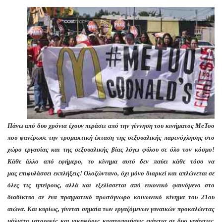
Πάνω από δυο χρόνια έχουν περάσει από την γέννηση του κινήματος MeToo
που φανέρωσε την τρομακτική έκταση της σεξουαλικής παρενόχλησης στο
χώρο εργασίας και της σεξουαλικής βίας λόγω φύλου σε όλο τον κόσμο!
Κάθε άλλο από εφήμερο, το κίνημα αυτό δεν παύει κάθε τόσο να
μας επιφυλάσσει εκπλήξεις! Ολοζώντανο, όχι μόνο διαρκεί και απλώνεται σε
όλες τις ηπείρους, αλλά και εξελίσσεται από εικονικό φαινόμενο στο
διαδίκτυο σε ένα πραγματικό πρωτόγνωρο κοινωνικό κίνημα του 21ου
αιώνα. Και κυρίως, γίνεται σημαία των εργαζόμενων γυναικών προκαλώντας
μάλιστα ιστορικές και νικηφόρες κινητοποιήσεις ενάντια σε δυο γιγάντιες