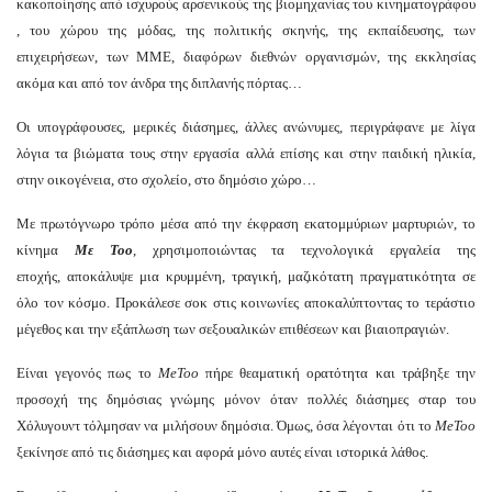
κακοποίησης από ισχυρούς
αρσενικούς της βιομηχανίας του κινηματογράφου
, του χώρου της μόδας, της πολιτικής σκηνής, της εκπαίδευσης, των
επιχειρήσεων, των ΜΜΕ, διαφόρων διεθνών οργανισμών, της εκκλησίας
ακόμα και από τον άνδρα της διπλανής πόρτας…
Οι υπογράφουσες, μερικές διάσημες, άλλες ανώνυμες, περιγράφανε με λίγα
λόγια τα βιώματα τους στην εργασία αλλά επίσης και στην παιδική ηλικία,
στην οικογένεια, στο σχολείο, στο δημόσιο χώρο…
Με πρωτόγνωρο τρόπο μέσα από την έκφραση εκατομμύριων μαρτυριών, το
κίνημα
Με Τοο
, χρησιμοποιώντας τα τεχνολογικά εργαλεία της
εποχής, αποκάλυψε μια κρυμμένη, τραγική, μαζικότατη πραγματικότητα σε
όλο τον κόσμο. Προκάλεσε σοκ στις κοινωνίες αποκαλύπτοντας
το τεράστιο
μέγεθος και την εξάπλωση των σεξουαλικών επιθέσεων και βιαιοπραγιών.
Είναι γεγονός πως το
MeToo
πήρε θεαματική ορατότητα και τράβηξε την
προσοχή της δημόσιας γνώμης μόνον όταν πολλές διάσημες σταρ του
Χόλυγουντ τόλμησαν να μιλήσουν δημόσια. Όμως, όσα λέγονται ότι το
MeToo
ξεκίνησε από τις διάσημες και αφορά μόνο αυτές είναι ιστορικά λάθος.