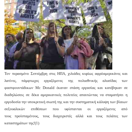
Toν περασμένο Σεπτέμβρη στις ΗΠΑ, χιλιάδες κυρίως αφρόαμερικάνες και
λατίνες, πάμφτωχες εργαζόμενες της πολυεθνικής αλυσίδας των
φαστφουντάδικων Mc Donald έκαναν στάση εργασίας και κατέβηκαν σε
διαδηλώσεις σε δέκα αμερικανικές πολιτείες απαιτώντας να σταματήσει η
εργοδοσία την υποκριτική σιωπή της και την συστηματική κάλυψη των βίαιων
σεξουαλικών επιθέσεων που υφίστανται οι εργαζόμενες από
τους προϊσταμένους, τους διαχειριστές αλλά και τους πελάτες των
καταστημάτων της!(1)