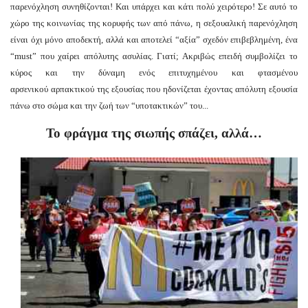
παρενόχληση συνηθίζονται! Kαι υπάρχει και κάτι πολύ χειρότερο! Σε αυτό το
χώρο της κοινωνίας της κορυφής των από πάνω, η σεξουαλική παρενόχληση
είναι όχι μόνο αποδεκτή, αλλά και αποτελεί “αξία” σχεδόν επιβεβλημένη, ένα
“must” που χαίρει απόλυτης ασυλίας. Γιατί; Ακριβώς επειδή συμβολίζει το
κύρος και την δύναμη ενός επιτυχημένου και φτασμένου
αρσενικού αρπακτικού της εξουσίας που ηδονίζεται έχοντας απόλυτη εξουσία
πάνω στο σώμα και την ζωή των “υποτακτικών” του...
Το φράγμα της σιωπής σπάζει, αλλά…