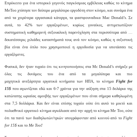
Επρόκειτο για ένα ιστορικό γεγονός παγκόσμιας εμβέλειας καθώς το κίνημα
MeToo χτύπησε τον δεύτερο μεγαλύτερο εργοδότη στον κόσμο, και συνάμα ένα
από τα χειρότερα εργασιακά κάτεργα, τα φαστφουναδικα Mac Donald’s. Σε
αυτά, το 42% των εργαζομένων, κυρίως γυναίκες, αντιμετωπίζουν
συστηματική καθημερινή σεξουαλική παρενόχληση στα περισσότερα από …
δεκατέσσερις χιλιάδες καταστήματά τους ανά τον κόσμο, καθώς η σεξιστική
βία είναι ένα όπλο που χρησιμοποιεί η εργοδοσία για να υποτάσσει τις
εργαζόμενες.
Φυσικά, δεν ήταν τυχαίο ότι τις κινητοποιήσεις στα Mc Donald’s στήριξε με
όλες τις δυνάμεις του ένα από τα μεγαλύτερα και πιο
μαχητικά ανεξάρτητα εργατικά κινήματα των ΗΠΑ, το κίνημα
Fight for
15$
που αγωνίζεται εδώ και 6-7 χρόνια για την αύξηση στα 15 δολάρια της
κατώτατης ωριαίας αμοιβής των εργαζομένων που είναι σήμερα καθηλωμένη
στα 7,5 δολλάρια. Και δεν είναι επίσης τυχαίο ούτε ότι αυτό το μικτό και
πολυεθνικό εργατικό κίνημα αγκάλιασε από την αρχή το κίνημα Me Too, ούτε
ότι τα πανό των διαδηλωτών/τριών υπογράφονταν από κοινού από το
Fight
for 15$
και το
Me Too
!