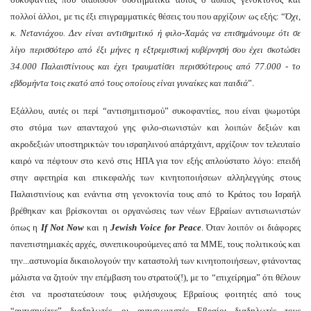
πολλοί άλλοι, με τις έξι επιγραμματικές θέσεις του που αρχίζουν ως εξής: “
Όχι,
κ. Νετανιάχου. Δεν είναι αντισημιτικό ή φιλο-Χαμάς να επισημάνουμε ότι σε
λίγο περισσότερο από έξι μήνες η εξτρεμιστική κυβέρνησή σου έχει σκοτώσει
34.000 Παλαιστίνιους και έχει τραυματίσει περισσότερους από 77.000 - το
εβδομήντα τοις εκατό από τους οποίους είναι γυναίκες και παιδιά
”.
Εξάλλου, αυτές οι περί “αντισημιτισμού” συκοφαντίες, που είναι ψωμοτύρι
στο στόμα των απανταχού γης φιλο-σιωνιστών και λοιπών δεξιών και
ακροδεξιών υποστηρικτών του ισραηλινού απάρτχάιντ, αρχίζουν τον τελευταίο
καιρό να πέφτουν στο κενό στις ΗΠΑ για τον εξής απλούστατο λόγο: επειδή
στην αφετηρία και επικεφαλής των κινητοποιήσεων αλληλεγγύης στους
Παλαιστινίους και ενάντια στη γενοκτονία τους από το Κράτος του Ισραήλ
βρέθηκαν και βρίσκονται οι οργανώσεις των νέων Εβραίων αντισιωνιστών
όπως η
If Not Now
και η
Jewish Voice for Peace
. Όταν λοιπόν οι διάφορες
πανεπιστημιακές αρχές, συνεπικουρούμενες από τα ΜΜΕ, τους πολιτικούς και
την...αστυνομία δικαιολογούν την καταστολή των κινητοποιήσεων, φτάνοντας
μάλιστα να ζητούν την επέμβαση του στρατού(!), με το “επιχείρημα” ότι θέλουν
έτσι να προστατεύσουν τους φιλήσυχους Εβραίους φοιτητές από τους
“αντισημίτες” διαδηλωτές, οι αντισιωνιστές Εβραίοι διαδηλωτές τους