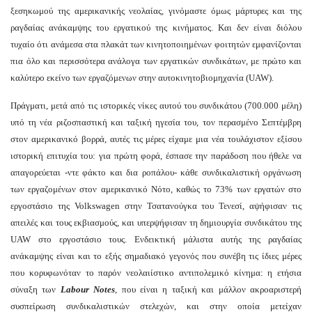
ξεσηκωμού της αμερικανικής νεολαίας, γινόμαστε όμως μάρτυρες και της
ραγδαίας ανάκαμψης του εργατικού της κινήματος. Και δεν είναι διόλου
τυχαίο ότι ανάμεσα στα πλακάτ των κινητοποιημένων φοιτητών εμφανίζονται
πια όλο και περισσότερα ανάλογα των εργατικών συνδικάτων, με πρώτο και
καλύτερο εκείνο των εργαζόμενων στην αυτοκινητοβιομηχανία (UAW).
Πράγματι, μετά από τις ιστορικές νίκες αυτού του συνδικάτου (700.000 μέλη)
υπό τη νέα ριζοσπαστική και ταξική ηγεσία του, τον περασμένο Σεπτέμβρη
στον αμερικανικό βορρά, αυτές τις μέρες είχαμε μια νέα τουλάχιστον εξίσου
ιστορική επιτυχία του: για πρώτη φορά, έσπασε την παράδοση που ήθελε να
απαγορεύεται -ντε φάκτο και δια ροπάλου- κάθε συνδικαλιστική οργάνωση
των εργαζομένων στον αμερικανικό Νότο, καθώς το 73% των εργατών στο
εργοστάσιο της Volkswagen στην Τσατανούγκα του Τενεσί, αψήφισαν τις
απειλές και τους εκβιασμούς, και υπερψήφισαν τη δημιουργία συνδικάτου της
UAW στο εργοστάσιο τους. Ενδεικτική μάλιστα αυτής της ραγδαίας
ανάκαμψης είναι και το εξής σημαδιακό γεγονός που συνέβη τις ίδιες μέρες
που κορυφωνόταν το παρόν νεολαιίστικο αντιπολεμικό κίνημα: η ετήσια
σύναξη των
Labour Notes
, που είναι η ταξική και μάλλον ακροαριστερή
συσπείρωση συνδικαλιστικών στελεχών, και στην οποία μετείχαν