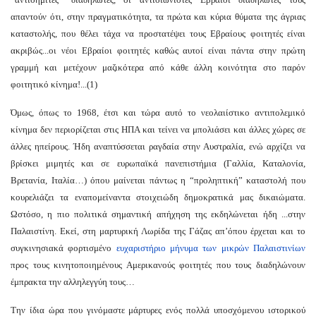
απαντούν ότι, στην πραγματικότητα, τα πρώτα και κύρια θύματα της άγριας
καταστολής, που θέλει τάχα να προστατέψει τους Εβραίους φοιτητές είναι
ακριβώς...οι νέοι Εβραίοι φοιτητές καθώς αυτοί είναι πάντα στην πρώτη
γραμμή και μετέχουν μαζικότερα από κάθε άλλη κοινότητα στο παρόν
φοιτητικό κίνημα!...(1)
Όμως, όπως το 1968, έτσι και τώρα αυτό το νεολαιίστικο αντιπολεμικό
κίνημα δεν περιορίζεται στις ΗΠΑ και τείνει να μπολιάσει και άλλες χώρες σε
άλλες ηπείρους. Ήδη αναπτύσσεται ραγδαία στην Αυστραλία, ενώ αρχίζει να
βρίσκει μιμητές και σε ευρωπαϊκά πανεπιστήμια (Γαλλία, Καταλονία,
Βρετανία, Ιταλία…) όπου μαίνεται πάντως η “προληπτική” καταστολή που
κουρελιάζει τα εναπομείναντα στοιχειώδη δημοκρατικά μας δικαιώματα.
Ωστόσο, η πιο πολιτικά σημαντική απήχηση της εκδηλώνεται ήδη ...στην
Παλαιστίνη. Εκεί, στη μαρτυρική Λωρίδα της Γάζας απ’όπου έρχεται και το
συγκινησιακά φορτισμένο
ευχαριστήριο μήνυμα των μικρών Παλαιστινίων
προς τους κινητοποιημένους Αμερικανούς φοιτητές που τους διαδηλώνουν
έμπρακτα την αλληλεγγύη τους…
Την ίδια ώρα που γινόμαστε μάρτυρες ενός πολλά υποσχόμενου ιστορικού