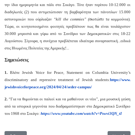
την ίδια ημερομηνία και πάλι στο Σικάγο. Τότε ήταν περίπου 10-12.000 οι
διαδηλωτές (2) που αντιμετώπισαν τη βαρβαρότητα των πάνοπλων 15.000
αστυνομικών που ούρλιαζαν
“kill the commies” (σκοτώστε τα κομμούνι
α).
Τώρα, οι κινητοποιημένοι φοιτητές προβλέπουν πως θα είναι τουλάχιστον
30.000 μπροστά και γύρω από το Συνέδριο των Δημοκρατικών στις 18-22
Αυγούστου. Σίγουρα, η συνέχεια προβλέπεται ιδιαίτερα συναρπαστική...ειδικά
στις Ηνωμένες Πολιτείες της Αμερικής!...
Σημειώσεις
1.
Βλέπε Jewish Voice for Peace, Statement on Columbia University’s
discriminatory and repressive treatment of Jewish students:
https://www.
jewishvoiceforpeace.org/2024/
04/24/seder-campus/
2.
“Για να θυμούνται οι παλιοί και να μαθαίνουν οι νέοι”, μια μουσική γεύση
από τα ιστορικά γεγονότα που διαδραματίστηκαν στο Δημοκρατικό Συνέδριο
του 1968 στο Σικάγο:
https://www.youtube.com/watch?
v=Pswvi3QN_tI