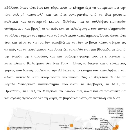
Εξάλλου, όπως τότε έτσι και τώρα αυτό το κίνημα έχει να αντιμετωπίσει την
ίδια σκληρή καταστολή και τις ίδιες συκοφαντίες από τα ίδια μάλιστα
πολιτικά και οικονομικά κέντρα. Χιλιάδες πια οι συλλήψεις ειρηνικών
διαδηλωτών και βροχή οι απειλές και τα τελεσίγραφα των πανεπιστημιακών
και άλλων αρχών του αμερικανικού πολιτικού κατεστημένου. Όμως, όπως τότε
έτσι και τώρα το κίνημα δεν εκφοβίζεται και δεν το βάζει κάτω: αψηφά τις
απειλές και τα τελεσίγραφα και συνεχίζει να απλώνεται μια βδομάδα μετά από
την έναρξη της (παρούσας και πιο μαζικής) φάσης του, με επίκεντρο το
πανεπιστήμιο Κολούμπια στη Νέα Υόρκη. Όπως το δείχνει και ο εύγλωττος
χάρτης που δανειζόμαστε από την Al Jazeera, το κίνημα των καταλήψεων και
άλλων αντιπολεμικών εκδηλώσεων απλωνόταν στις 25 Απριλίου σε όλα τα
μεγάλα “ιστορικά” πανεπιστήμια που είναι το Χάρβαρντ, το ΜΙΤ, το
Πρίνσετον, το Γιέιλ, το Μπέρκλεϊ, το Κολούμπια, αλλά και σε πανεπιστήμια
και σχολές σχεδόν σε όλη τη χώρα, σε βορρά και νότο, σε ανατολή και δύση!