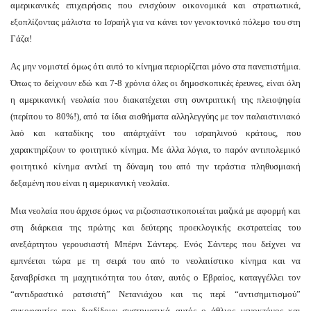
αμερικανικές επιχειρήσεις που ενισχύουν οικονομικά και στρατιωτικά,
εξοπλίζοντας μάλιστα το Ισραήλ για να κάνει τον γενοκτονικό πόλεμο του στη
Γάζα!
Ας μην νομιστεί όμως ότι αυτό το κίνημα περιορίζεται μόνο στα πανεπιστήμια.
Όπως το δείχνουν εδώ και 7-8 χρόνια όλες οι δημοσκοπικές έρευνες, είναι όλη
η αμερικανική νεολαία που διακατέχεται στη συντριπτική της πλειοψηφία
(περίπου το 80%!), από τα ίδια αισθήματα αλληλεγγύης με τον παλαιστινιακό
λαό και καταδίκης του απάρτχάϊντ του ισραηλινού κράτους, που
χαρακτηρίζουν το φοιτητικό κίνημα. Με άλλα λόγια, το παρόν αντιπολεμικό
φοιτητικό κίνημα αντλεί τη δύναμη του από την τεράστια πληθυσμιακή
δεξαμένη που είναι η αμερικανική νεολαία.
Μια νεολαία που άρχισε όμως να ριζοσπαστικοποιείται μαζικά με αφορμή και
στη διάρκεια της πρώτης και δεύτερης προεκλογικής εκστρατείας του
ανεξάρτητου γερουσιαστή Μπέρνι Σάντερς. Ενός Σάντερς που δείχνει να
εμπνέεται τώρα με τη σειρά του από το νεολαιίστικο κίνημα και να
ξαναβρίσκει τη μαχητικότητα του όταν, αυτός ο Εβραίος, καταγγέλλει τον
“αντιδραστικό ρατσιστή” Νετανιάχου και τις περί “αντισημιτισμού”
συκοφαντίες που διαδίδουν συστηματικά αυτός ο άθλιος γενοκτόνος και