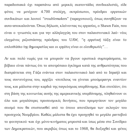
παραδοσιακά όχι παραπάνω από μερικές εκατοντάδες συνδικαλιστές, είδε
φέτος να μετέχουν 4.700 στελέχη, εκπρόσωποι, πρόεδροι εργατικών
συνδικάτων και λοιποί
“troublemak
ers” (ταραχοποιοί), όπως συνηθίζουν να
αυτο-αποκαλούνται. Όπως δήλωσε, κλείνοντας τις εργασίες, ο Shawn Fain, που
είναι ο -γνωστός και για την αλληλεγγύη του στον παλαιστινιακό λαό- νέος
ελεγμένος ριζοσπάστης πρόεδρος του UAW,
“η εργατική τάξη είναι το
οπλοστάσιο της δημοκρατίας και οι εργάτες είναι οι ελευθερωτές”
…
Αν και πολύ νωρίς για να μπορούν να βγουν οριστικά συμπεράσματα, το
βέβαιο είναι πάντως ότι το αποτρόπαιο έγκλημα κατά της ανθρωπότητας που
διαπράττεται στη Γάζα ενάντια στον παλαιστινιακό λαό από το Ισραήλ και
τους συννενόχους του, αρχίζει -επιτέλους να γίνεται μπούμερανγκ εναντίον
τους, και μάλιστα στην καρδιά της παγκόσμιας υπερδύναμης. Και επιπλέον, ότι
στη βάση της κοινωνίας αυτής της αμερικανικής υπερδύναμης, πληθαίνουν οι
όλο και μεγαλύτερες προσεισμικές δονήσεις, που προμηνύουν τον μεγάλο
σεισμό που θα επισπευσθεί από το όποιο αποτέλεσμα των εκλογών του
προσεχούς Νοεμβρίου. Καθώς μάλιστα θα έχει προηγηθεί το μεγάλο ραντεβού
το φοιτητικού -και όχι μόνο-κινήματος μπροστά και ίσως μέσα στο Συνέδριο
των Δημοκρατικών, που ακριβώς όπως και το 1968, θα διεξαχθεί και φέτος