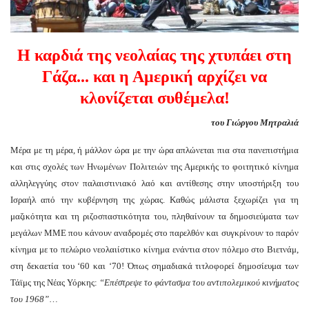
Η καρδιά της νεολαίας της χτυπάει στη
Γάζα... και η Αμερική αρχίζει να
κλονίζεται συθέμελα!
του Γιώργου Μητραλιά
Μέρα με τη μέρα, ή μάλλον ώρα με την ώρα απλώνεται πια στα πανεπιστήμια
και στις σχολές των Ηνωμένων Πολιτειών της Αμερικής το φοιτητικό κίνημα
αλληλεγγύης στον παλαιστινιακό λαό και αντίθεσης στην υποστήριξη του
Ισραήλ από την κυβέρνηση της χώρας. Καθώς μάλιστα ξεχωρίζει για τη
μαζικότητα και τη ριζοσπαστικότητα του, πληθαίνουν τα δημοσιεύματα των
μεγάλων ΜΜΕ που κάνουν αναδρομές στο παρελθόν και συγκρίνουν το παρόν
κίνημα με το πελώριο νεολαιίστικο κίνημα ενάντια στον πόλεμο στο Βιετνάμ,
στη δεκαετία του ‘60 και ‘70! Όπως σημαδιακά τιτλοφορεί δημοσίευμα των
Τάϊμς της Νέας Υόρκης:
“Επέστρεψε το φάντασμα του αντιπολεμικού κινήματος
του 1968”
…