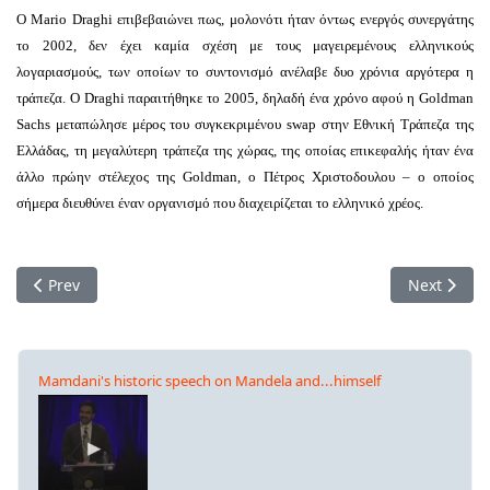
Ο Mario Draghi επιβεβαιώνει πως, μολονότι ήταν όντως ενεργός συνεργάτης
το 2002, δεν έχει καμία σχέση με τους μαγειρεμένους ελληνικούς
λογαριασμούς, των οποίων το συντονισμό ανέλαβε δυο χρόνια αργότερα η
τράπεζα. Ο Draghi παραιτήθηκε το 2005, δηλαδή ένα χρόνο αφού η Goldman
Sachs μεταπώλησε μέρος του συγκεκριμένου swap στην Εθνική Τράπεζα της
Ελλάδας, τη μεγαλύτερη τράπεζα της χώρας, της οποίας επικεφαλής ήταν ένα
άλλο πρώην στέλεχος της Goldman, ο Πέτρος Χριστοδουλου – ο οποίος
σήμερα διευθύνει έναν οργανισμό που διαχειρίζεται το ελληνικό χρέος.
Previous article: Έξοδος από το ευρώ και αθέτηση πληρωμών.
Next artic
Prev
Next
Mamdani's historic speech on Mandela and...himself