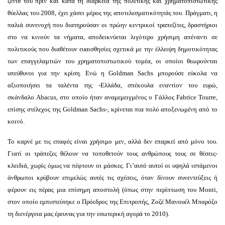
ζενίθ του πριν και κατά τη διάρκεια της πολιτικής και χρηματοπιστωτικής
θύελλας του 2008, έχει χάσει μέρος της αποτελεσματικότητάς του. Πράγματι, η
παλιά συνενοχή που διατηρούσαν οι πρώην κεντρικοί τραπεζίτες, δραστήριοι
στο να κινούν τα νήματα, αποδεικνύεται λιγότερο χρήσιμη απέναντι σε
πολιτικούς που διαθέτουν ευαισθησίες σχετικά με την έλλειψη δημοτικότητας
των επαγγελαμτιών του χρηματοπιστωτικού τομέα, οι οποίοι θεωρούνται
υπεύθυνοι για την κρίση. Ενώ η Goldman Sachs μπορούσε εύκολα να
αξιοποιήσει τα ταλέντα της -Ελλάδα, σπέκουλα εναντίον του ευρώ,
σκάνδαλο Abacus, στο οποίο ήταν αναμεμειγμένος ο Γάλλος Fabrice Tourre,
επίσης στέλεχος της Goldman Sachs-, κρίνεται πια πολύ αποξενωμένη από το
κοινό.
Το καρνέ με τις επαφές είναι χρήσιμο μεν, αλλά δεν επαρκεί από μόνο του.
Γιατί οι τράπεζες θέλουν να τοποθετούν τους ανθρώπους τους σε θέσεις-
κλειδιά, χωρίς όμως να πέφτουν οι μάσκες. Γι’αυτό αυτοί οι υψηλά ιστάμενοι
άνθρωποι κρύβουν επιμελώς αυτές τις σχέσεις, όταν δίνουν συνεντεύξεις ή
φέρουν εις πέρας μια επίσημη αποστολή (όπως στην περίπτωση του Monti,
στον οποίο εμπιστεύτηκε ο Πρόεδρος της Επιτροπής, Ζοζέ Μανουέλ Μπαρόζο
τη διενέργεια μας έρευνας για την εσωτερική αγορά το 2010).