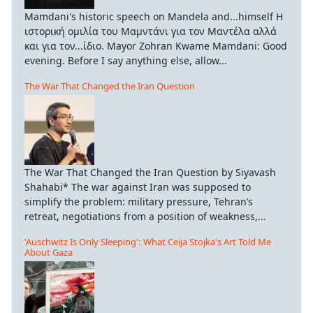
Mamdani's historic speech on Mandela and...himself Η
ιστορική ομιλία του Μαμντάνι για τον Μαντέλα αλλά
και για τον...ίδιο. Mayor Zohran Kwame Mamdani: Good
evening. Before I say anything else, allow...
The War That Changed the Iran Question
The War That Changed the Iran Question by Siyavash
Shahabi* The war against Iran was supposed to
simplify the problem: military pressure, Tehran’s
retreat, negotiations from a position of weakness,...
'Auschwitz Is Only Sleeping': What Ceija Stojka's Art Told Me
About Gaza