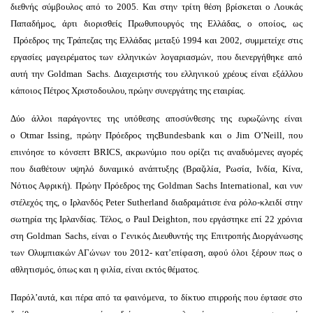
διεθνής σύμβουλος από το 2005. Και στην τρίτη θέση βρίσκεται ο Λουκάς
Παπαδήμος, άρτι διορισθείς Πρωθυπουργός της Ελλάδας, ο οποίος, ως
Πρόεδρος της Τράπεζας της Ελλάδας μεταξύ 1994 και 2002, συμμετείχε στις
εργασίες μαγειρέματος των ελληνικών λογαριασμών, που διενεργήθηκε από
αυτή την Goldman Sachs. Διαχειριστής του ελληνικού χρέους είναι εξάλλου
κάποιος Πέτρος Χριστοδουλου, πρώην συνεργάτης της εταιρίας.
Δύο άλλοι παράγοντες της υπόθεσης αποσύνθεσης της ευρωζώνης είναι
ο Otmar Issing, πρώην Πρόεδρος τηςBundesbank και ο Jim O’Neill, που
επινόησε το κόνσεπτ BRICS, ακρωνύμιο που ορίζει τις αναδυόμενες αγορές
που διαθέτουν υψηλό δυναμικό ανάπτυξης (Βραζιλία, Ρωσία, Ινδία, Κίνα,
Νότιος Αφρική). Πρώην Πρόεδρος της Goldman Sachs International, και νυν
στέλεχός της, ο Ιρλανδός Peter Sutherland διαδραμάτισε ένα ρόλο-κλειδί στην
σωτηρία της Ιρλανδίας. Τέλος, ο Paul Deighton, που εργάστηκε επί 22 χρόνια
στη Goldman Sachs, είναι ο Γενικός Διευθυντής της Επιτροπής Διοργάνωσης
των Ολυμπιακών ΑΓώνων του 2012- κατ’επίφαση, αφού όλοι ξέρουν πως ο
αθλητισμός, όπως και η φιλία, είναι εκτός θέματος.
Παρόλ’αυτά, και πέρα από τα φαινόμενα, το δίκτυο επιρροής που έφτασε στο