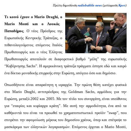
Πρώτη δημοσίευση
radiobubble news
(μετάφραση
Кроτ
)
Τι κοινό έχουν ο Mario
Draghi
, o
Mario
Monti
και ο Λουκάς
Παπαδήμος
; Ο νέος Πρόεδρος της
Ευρωπαϊκής Κεντρικής Τράπεζας, ο
πιθανολογούμενος επόμενος Ιταλός
Πρωθυπουργός και ο νέος Έλληνας
Πρωθυπουργός αποτελούν σε διαφορετικό βαθμό “μέλη” της ευρωπαϊκής
“Κυβέρνησης Sachs”. Η αμερικάνικη τράπεζα πράγματι έστησε εδώ και καιρό
ένα δίκτυο μοναδικής επιρροής στην Ευρώπη, υπόγειο όσο και δημόσιο.
Οπωσδήποτε είναι απαραίτητη η ιεραρχία. Την πρώτη θέση κατέχει φυσικά
στο Mario Draghi, αντιπρόεδρος της Goldman Sachs, αρμόδιος για την
Ευρώπη, μεταξύ 2002 και 2005. Με τον τίτλο του συνεργάτη, είναι υπεύθυνος
για “εταιρίες και κυρίαρχα κράτη”. Με αυτή την αρμοδιότητα, ένα από τα
καθήκοντά του είναι να προωθεί το χρηματοπιστωτικό προϊόν ”swap”, που
επιτρέπει την αφομοίωση μέρους του δημοσίου χρέους, όπερ και επέτρεψε το
μασκάρεμα των ελληνικών λογαριασμών. Επόμενος έρχεται ο Mario Monti,