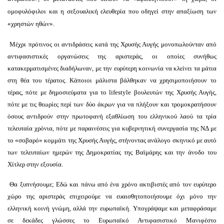
ομοφυλόφιλοι και η σεξουαλική ελευθερία που οδηγεί στην απαξίωση των
«χρηστών ηθών».
Μέχρι πρότινος οι αντιδράσεις κατά της Χρυσής Αυγής μονοπωλούνταν από
αντιφασιστικές οργανώσεις της αριστεράς, οι οποίες συνήθως
κατακερματισμένες διαδήλωναν, με την ευρύτερη κοινωνία να κλείνει τα μάτια
στη θέα του τέρατος. Κάποιοι μάλιστα βάλθηκαν να χρησιμοποιήσουν το
τέρας, πότε με δημοσιεύματα για το
life
style
βουλευτών της Χρυσής Αυγής,
πότε με τις θεωρίες περί των δύο άκρων για να πλήξουν και τρομοκρατήσουν
όσους αντιδρούν στην πρωτοφανή εξαθλίωση του ελληνικού λαού τα τρία
τελευταία χρόνια, πότε με παραινέσεις για κυβερνητική συνεργασία της ΝΔ με
το «σοβαρό» κομμάτι της Χρυσής Αυγής, στήνοντας ανάλογο σκηνικό με αυτό
των τελευταίων ημερών της Δημοκρατίας της Βαϊμάρης και την άνοδο του
Χίτλερ στην εξουσία.
Θα ξυπνήσουμε; Εδώ και πάνω από ένα χρόνο ακτιβιστές από τον ευρύτερο
χώρο της αριστεράς επιχειρούμε να ευαισθητοποιήσουμε όχι μόνο την
ελληνική κοινή γνώμη, αλλά την ευρωπαϊκή. Υπογράψαμε και μεταφράσαμε
σε δεκάδες γλώσσες το Ευρωπαϊκό Αντιφασιστικό Μανιφέστο