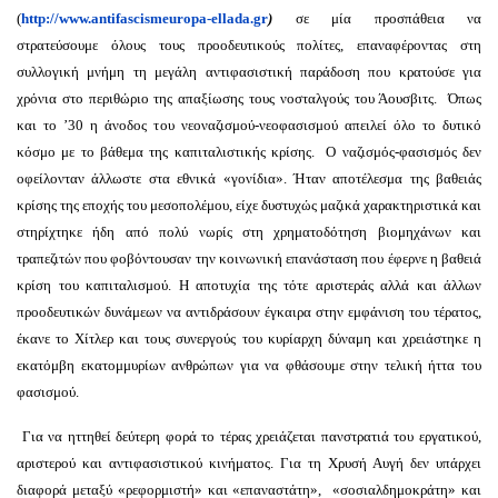
(
http://www.antifascismeuropa-ellada.gr
)
σε μία προσπάθεια να
στρατεύσουμε όλους τους προοδευτικούς πολίτες, επαναφέροντας στη
συλλογική μνήμη τη μεγάλη αντιφασιστική παράδοση που κρατούσε για
χρόνια στο περιθώριο της απαξίωσης τους νοσταλγούς του Άουσβιτς.
Όπως
και το ’30 η άνοδος του νεοναζισμού-νεοφασισμού απειλεί όλο το δυτικό
κόσμο με το βάθεμα της καπιταλιστικής κρίσης. Ο ναζισμός-φασισμός δεν
οφείλονταν άλλωστε στα εθνικά «γονίδια». Ήταν αποτέλεσμα της βαθειάς
κρίσης της εποχής του μεσοπολέμου, είχε δυστυχώς μαζικά χαρακτηριστικά και
στηρίχτηκε ήδη από πολύ νωρίς στη χρηματοδότηση βιομηχάνων και
τραπεζιτών που φοβόντουσαν την κοινωνική επανάσταση που έφερνε η βαθειά
κρίση του καπιταλισμού. Η αποτυχία της τότε αριστεράς αλλά και άλλων
προοδευτικών δυνάμεων να αντιδράσουν έγκαιρα στην εμφάνιση του τέρατος,
έκανε το Χίτλερ και τους συνεργούς του κυρίαρχη δύναμη και χρειάστηκε η
εκατόμβη εκατομμυρίων ανθρώπων για να φθάσουμε στην τελική ήττα του
φασισμού.
Για να ηττηθεί δεύτερη φορά το τέρας χρειάζεται πανστρατιά του εργατικού,
αριστερού και αντιφασιστικού κινήματος. Για τη Χρυσή Αυγή δεν υπάρχει
διαφορά μεταξύ «ρεφορμιστή» και «επαναστάτη», «σοσιαλδημοκράτη» και