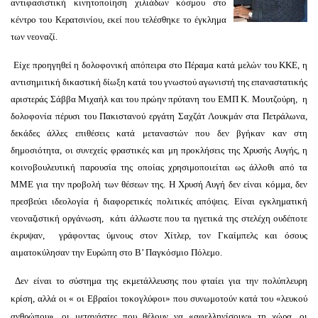
αντιφασιστική κινητοποίηση χιλιάδων κόσμου στο
κέντρο του Κερατσινίου, εκεί που τελέσθηκε το έγκλημα
των νεοναζί.
Είχε προηγηθεί η δολοφονική απόπειρα στο Πέραμα κατά μελών του ΚΚΕ, η
αντισημιτική δικαστική δίωξη κατά του γνωστού αγωνιστή της επαναστατικής
αριστεράς Σάββα Μιχαήλ και του πρώην πρύτανη του ΕΜΠ Κ. Μουτζούρη, η
δολοφονία πέρυσι του Πακιστανού εργάτη Σαχζάτ Λουκμάν στα Πετράλωνα,
δεκάδες άλλες επιθέσεις κατά μεταναστών που δεν βγήκαν καν στη
δημοσιότητα, οι συνεχείς φραστικές και μη προκλήσεις της Χρυσής Αυγής, η
κοινοβουλευτική παρουσία της οποίας χρησιμοποιείται ως άλλοθι από τα
ΜΜΕ για την προβολή των θέσεων της. Η Χρυσή Αυγή δεν είναι κόμμα, δεν
πρεσβεύει ιδεολογία ή διαφορετικές πολιτικές απόψεις. Είναι εγκληματική
νεοναζιστική οργάνωση, κάτι άλλωστε που τα ηγετικά της στελέχη ουδέποτε
έκρυψαν, γράφοντας ύμνους στον Χίτλερ, τον Γκαίμπελς και όσους
αιματοκύλησαν την Ευρώπη στο Β’ Παγκόσμιο Πόλεμο.
Δεν είναι το σύστημα της εκμετάλλευσης που φταίει για την πολύπλευρη
κρίση, αλλά οι « οι Εβραίοι τοκογλύφοι» που συνωμοτούν κατά του «λευκού
ανθρώπου», οι μετανάστες που θέλουν να «αφελληνίσουν» τη χώρα, οι