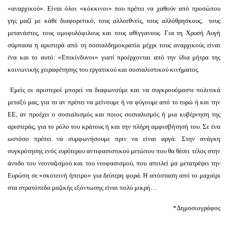
«αναρχικού». Είναι όλοι «κόκκινοι» που πρέπει να χαθούν από προσώπου
γης μαζί με κάθε διαφορετικό, τους αλλοεθνείς, τους αλλόθρησκους, τους
μετανάστες, τους ομοφυλόφιλους και τους αθίγγανους. Για τη Χρυσή Αυγή
σύμπασα η αριστερά από τη σοσιαλδημοκρατία μέχρι τους αναρχικούς είναι
ένα και το αυτό: «Επικίνδυνοι» γιατί προέρχονται από την ίδια μήτρα της
κοινωνικής χειραφέτησης του εργατικού και σοσιαλιστικού κινήματος.
Εμείς οι αριστεροί μπορεί να διαφωνούμε και να συγκρουόμαστε πολιτικά
μεταξύ μας, για το αν πρέπει να μείνουμε ή να φύγουμε από το ευρώ ή και την
ΕΕ, αν προέχει ο σοσιαλισμός και ποιος σοσιαλισμός ή μια κυβέρνηση της
αριστεράς, για το ρόλο του κράτους ή και την πλήρη αμφισβήτησή του. Σε ένα
ωστόσο πρέπει να συμφωνήσουμε πριν να είναι αργά: Στην ανάγκη
συγκρότησης ενός ευρύτερου αντιφασιστικού μετώπου που θα θέσει τέλος στην
άνοδο του νεοναζισμού και του νεοφασισμού, που απειλεί μα μετατρέψει την
Ευρώπη σε «σκοτεινή ήπειρο» για δεύτερη φορά. Η απόσταση από το μαχαίρι
στα στρατόπεδα μαζικής εξόντωσης είναι πολύ μικρή…
*Δημοσιογράφος