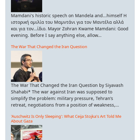
Mamdani's historic speech on Mandela and...himself Η
ιστορική ομιλία του Μαμντάνι για τον Μαντέλα αλλά
και για τον...ίδιο. Mayor Zohran Kwame Mamdani: Good
evening. Before I say anything else, allow...
The War That Changed the Iran Question
The War That Changed the Iran Question by Siyavash
Shahabi* The war against Iran was supposed to
simplify the problem: military pressure, Tehran’s
retreat, negotiations from a position of weakness,...
'Auschwitz Is Only Sleeping': What Ceija Stojka's Art Told Me
About Gaza