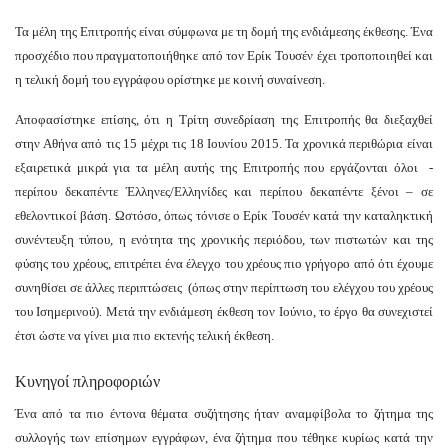
Τα μέλη της Επιτροπής είναι σύμφωνα με τη δομή της ενδιάμεσης έκθεσης. Ένα
προσχέδιο που πραγματοποιήθηκε από τον Ερίκ Τουσέν έχει τροποποιηθεί και
η τελική δομή του εγγράφου ορίστηκε με κοινή συναίνεση.
Αποφασίστηκε επίσης, ότι η Τρίτη συνεδρίαση της Επιτροπής θα διεξαχθεί
στην Αθήνα από τις 15 μέχρι τις 18 Ιουνίου 2015. Τα χρονικά περιθώρια είναι
εξαιρετικά μικρά για τα μέλη αυτής της Επιτροπής που εργάζονται όλοι -
περίπου δεκαπέντε Έλληνες/Ελληνίδες και περίπου δεκαπέντε ξένοι – σε
εθελοντικοί βάση. Ωστόσο, όπως τόνισε ο Ερίκ Τουσέν κατά την καταληκτική
συνέντευξη τύπου, η ενότητα της χρονικής περιόδου, των πιστωτών και της
φύσης του χρέους, επιτρέπει ένα έλεγχο του χρέους πιο γρήγορο από ότι έχουμε
συνηθίσει σε άλλες περιπτώσεις (όπως στην περίπτωση του ελέγχου του χρέους
του Ισημερινού). Μετά την ενδιάμεση έκθεση τον Ιούνιο, το έργο θα συνεχιστεί
έτσι ώστε να γίνει μια πιο εκτενής τελική έκθεση.
Κυνηγοί πληροφοριών
Ένα από τα πιο έντονα θέματα συζήτησης ήταν αναμφίβολα το ζήτημα της
συλλογής των επίσημων εγγράφων, ένα ζήτημα που τέθηκε κυρίως κατά την