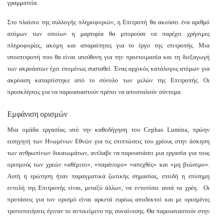
γραμματεία.
Στο πλαίσιο της συλλογής πληροφοριών, η Επιτροπή θα ακούσει ένα αριθμό
ατόμων των οποίων η μαρτυρία θα μπορούσε να παρέχει χρήσιμες
πληροφορίες, ακόμη και απαραίτητες για το έργο της επιτροπής. Μια
υποεπιτροπή που θα είναι υπεύθυνη για την προετοιμασία και τη διεξαγωγή
των ακροάσεων έχει επομένως συσταθεί. Ένας αρχικός κατάλογος ατόμων για
ακρόαση καταρτίστηκε από το σύνολο των μελών της Επιτροπής. Οι
προσκλήσεις για να παρουσιαστούν πρέπει να αποσταλούν σύντομα.
Εμφάνιση ορισμών
Μια ομάδα εργασίας υπό την καθοδήγηση του Cephas Lumina, πρώην
εισηγητή των Ηνωμένων Εθνών για τις επιπτώσεις του χρέους στην άσκηση
των ανθρωπίνων δικαιωμάτων, ανέλαβε να παρουσιάσει μια εργασία για τους
ορισμούς των χρεών «αθέμιτο», «παράνομο» «απεχθές» και «μη βιώσιμο».
Αυτή η ερώτηση ήταν παραγματικά ζωτικής σημασίας, επειδή η επίσημη
εντολή της Επιτροπής είναι, μεταξύ άλλων, να εντοπίσει αυτά τα χρέη. Οι
προτάσεις για τον ορισμό είναι αρκετά ευρέως αποδεκτοί και με ορισμένες
τροποποιήσεις έγιναν το αντικείμενο της συναίνεσης. Θα παρουσιαστούν στην