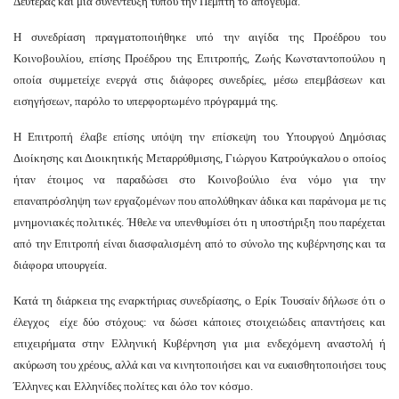
Δευτέρας και μια συνέντευξη τύπου την Πέμπτη το απόγευμα.
Η συνεδρίαση πραγματοποιήθηκε υπό την αιγίδα της Προέδρου του
Κοινοβουλίου, επίσης Προέδρου της Επιτροπής, Ζωής Κωνσταντοπούλου η
οποία συμμετείχε ενεργά στις διάφορες συνεδρίες, μέσω επεμβάσεων και
εισηγήσεων, παρόλο το υπερφορτωμένο πρόγραμμά της.
Η Επιτροπή έλαβε επίσης υπόψη την επίσκεψη του Υπουργού Δημόσιας
Διοίκησης και Διοικητικής Μεταρρύθμισης, Γιώργου Κατρούγκαλου ο οποίος
ήταν έτοιμος να παραδώσει στο Κοινοβούλιο ένα νόμο για την
επαναπρόσληψη των εργαζομένων που απολύθηκαν άδικα και παράνομα με τις
μνημονιακές πολιτικές. Ήθελε να υπενθυμίσει ότι η υποστήριξη που παρέχεται
από την Επιτροπή είναι διασφαλισμένη από το σύνολο της κυβέρνησης και τα
διάφορα υπουργεία.
Κατά τη διάρκεια της εναρκτήριας συνεδρίασης, ο Ερίκ Τουσαίν δήλωσε ότι ο
έλεγχος είχε δύο στόχους: να δώσει κάποιες στοιχειώδεις απαντήσεις και
επιχειρήματα στην Ελληνική Κυβέρνηση για μια ενδεχόμενη αναστολή ή
ακύρωση του χρέους, αλλά και να κινητοποιήσει και να ευαισθητοποιήσει τους
Έλληνες και Ελληνίδες πολίτες και όλο τον κόσμο.