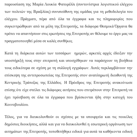
παρουσίαση της Μαρία Λουκία Φατορέλλι (συντονίστρια λογιστικού ελέγχου
των πολιτών της Βραζιλίας) συνυπεύθυνη της ομάδας για τη μεθοδολογία του
ελέγχου. Πράγματι, πέρα από όλα τα έγγραφα και τις πληροφορίες που
συγκεντρώθηκαν από τα μέλη της Επιτροπής, τα διάφορα Θεσμικά Όργανα θα
πρέπει να απαντήσουν στις ερωτήσεις της Επιτροπής αν θέλουμε το έργο μας να
πραγματοποιηθεί μέσα σε καλές συνθήκες.
Κατά τη διάρκεια αυτών των τεσσάρων ημερών, αρκετές αρχές έδειξαν την
υποστήριξή τους στην επιτροπή και υποσχέθηκαν να παράσχουν τη βοήθεια
τους ειδικότερα σε σχέση με τη συλλογή εγγράφων. Αυτές περιλαμβάνουν την
επίσκεψη της αντιπροσωπείας της Επιτροπής στον αναπληρωτή διευθυντή της
Κεντρικής Τράπεζας της Ελλάδος. Η Πρόεδρος της Επιτροπής ανακοίνωσε
επίσης ότι είχε στείλει τις διάφορες αιτήσεις που επιτρέπουν στην Επιτροπή να
έχει πρόσβαση σε όλα τα έγγραφα που βρίσκονται ήδη στην κατοχή του
Κοινοβουλίου.
Τέλος, για να διευκολυνθούν οι σχέσεις με τα υπουργεία και τις ποικίλες
δημόσιες διοικήσεις, αλλά και για να διευκολυνθεί η εσωτερική οργάνωση των
αιτημάτων της Επιτροπής, τοποθετήθηκε ειδικά για αυτά τα καθήκοντα ειδική