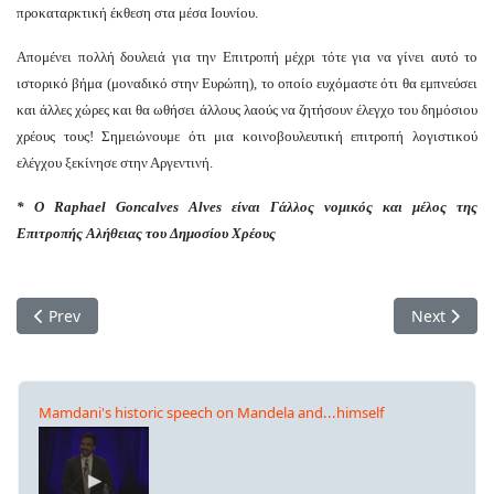
προκαταρκτική έκθεση στα μέσα Ιουνίου.
Απομένει πολλή δουλειά για την Επιτροπή μέχρι τότε για να γίνει αυτό το
ιστορικό βήμα (μοναδικό στην Ευρώπη), το οποίο ευχόμαστε ότι θα εμπνεύσει
και άλλες χώρες και θα ωθήσει άλλους λαούς να ζητήσουν έλεγχο του δημόσιου
χρέους τους! Σημειώνουμε ότι μια κοινοβουλευτική επιτροπή λογιστικού
ελέγχου ξεκίνησε στην Αργεντινή.
* Ο Raphael Goncalves Alves είναι Γάλλος νομικός και μέλος της
Επιτροπής Αλήθειας του Δημοσίου Χρέους
Previous article: Επιταχύνεται η άνοδος της στάθμης των ωκε
Next artic
Prev
Next
Mamdani's historic speech on Mandela and...himself