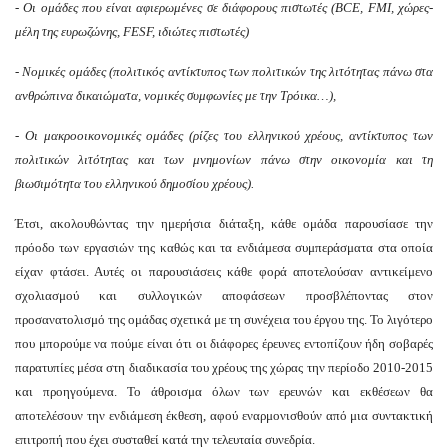
- Οι ομάδες που είναι αφιερωμένες σε διάφορους πιστωτές (BCE, FMI, χώρες-
μέλη της ευρωζώνης, FESF, ιδιώτες πιστωτές)
- Νομικές ομάδες (πολιτικός αντίκτυπος των πολιτικών της λιτότητας πάνω στα
ανθρώπινα δικαιώματα, νομικές συμφωνίες με την Τρόικα…),
- Οι μακροοικονομικές ομάδες (ρίζες του ελληνικού χρέους, αντίκτυπος των
πολιτικών λιτότητας και των μνημονίων πάνω στην οικονομία και τη
βιωσιμότητα του ελληνικού δημοσίου χρέους).
Έτσι, ακολουθώντας την ημερήσια διάταξη, κάθε ομάδα παρουσίασε την
πρόοδο των εργασιών της καθώς και τα ενδιάμεσα συμπεράσματα στα οποία
είχαν φτάσει. Αυτές οι παρουσιάσεις κάθε φορά αποτελούσαν αντικείμενο
σχολιασμού και συλλογικών αποφάσεων προσβλέποντας στον
προσανατολισμό της ομάδας σχετικά με τη συνέχεια του έργου της. Το λιγότερο
που μπορούμε να πούμε είναι ότι οι διάφορες έρευνες εντοπίζουν ήδη σοβαρές
παρατυπίες μέσα στη διαδικασία του χρέους της χώρας την περίοδο 2010-2015
και προηγούμενα. Το άθροισμα όλων των ερευνών και εκθέσεων θα
αποτελέσουν την ενδιάμεση έκθεση, αφού εναρμονισθούν από μια συντακτική
επιτροπή που έχει συσταθεί κατά την τελευταία συνεδρία.