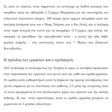
Σε αυτό το πλαίσιο, είναι σημαντικό να τονίσουμε τη διεθνή έκκληση που
απηύθυνε αυτή την εβδομάδα ο Γιώργος Μητραλιάς.για την υποστήριξη του
ελληνικού λογιστικού ελέγχου. 300 άτομα έχουν αρχικά υπογράψει αυτή την
έκκληση (ανάμεσά τους και ο Νόαμ Τσόμσκι και ο Κεν Λότς), και η έκκληση
είναι τώρα ανοιχτή στο κοινό για να υπογράψει. Ο Γιώργος είχε επίσης την
ευκαιρία να προωθήσει την πρωτοβουλία αυτή – η οποία έχει ήδη λάβει
μεγάλη στήριξη – στη συνέντευξη τύπου στις 7 Μαΐου στο Ελληνικό
Κοινοβούλιο.
Η πρόοδος των εργασιών και ο σχεδιασμός
Από τη Δευτέρα το απόγευμα έως την Τετάρτη το πρωί, οι συνεδρίες αφορούσαν
στην παρουσίαση των εργασιών που έγιναν από την κάθε υπο-ομάδα εργασίας.
Οι ομάδες αυτές καθορίστηκαν κατά τη διάρκεια της πρώτης συνεδρίασης, που
έγιναν σύμφωνα με τις ικανότητες του καθενός, 2-5 μέλη της επιτροπής ώστε
να είναι αφιερωμένες σε ένα εξειδικευμένο μέρος των ερευνών και της τελικής
έκθεσης. Αν και είναι περισσότερες, αυτές οι ομάδες εργασίας μπορούν να
χωριστούν σε 3 μεγάλες ειδικότητες: