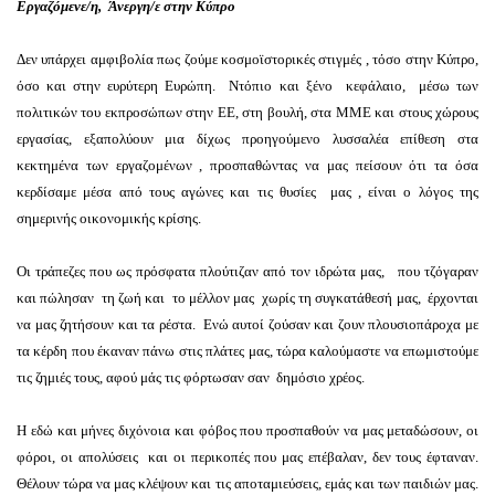
Εργαζόμενε/η, Άνεργη/ε στην Κύπρο
Δεν υπάρχει αμφιβολία πως ζούμε κοσμοϊστορικές στιγμές , τόσο στην Κύπρο,
όσο και στην ευρύτερη Ευρώπη. Ντόπιο και ξένο κεφάλαιο, μέσω των
πολιτικών του εκπροσώπων στην ΕΕ, στη βουλή, στα ΜΜΕ και στους χώρους
εργασίας, εξαπολύουν μια δίχως προηγούμενο λυσσαλέα επίθεση στα
κεκτημένα των εργαζομένων , προσπαθώντας να μας πείσουν ότι τα όσα
κερδίσαμε μέσα από τους αγώνες και τις θυσίες μας , είναι ο λόγος της
σημερινής οικονομικής κρίσης.
Οι τράπεζες που ως πρόσφατα πλούτιζαν από τον ιδρώτα μας, που τζόγαραν
και πώλησαν τη ζωή και το μέλλον μας χωρίς τη συγκατάθεσή μας, έρχονται
να μας ζητήσουν και τα ρέστα. Ενώ αυτοί ζούσαν και ζουν πλουσιοπάροχα με
τα κέρδη που έκαναν πάνω στις πλάτες μας, τώρα καλούμαστε να επωμιστούμε
τις ζημιές τους, αφού μάς τις φόρτωσαν σαν δημόσιο χρέος.
Η εδώ και μήνες διχόνοια και φόβος που προσπαθούν να μας μεταδώσουν, οι
φόροι, οι απολύσεις και οι περικοπές που μας επέβαλαν, δεν τους έφταναν.
Θέλουν τώρα να μας κλέψουν και τις αποταμιεύσεις, εμάς και των παιδιών μας.