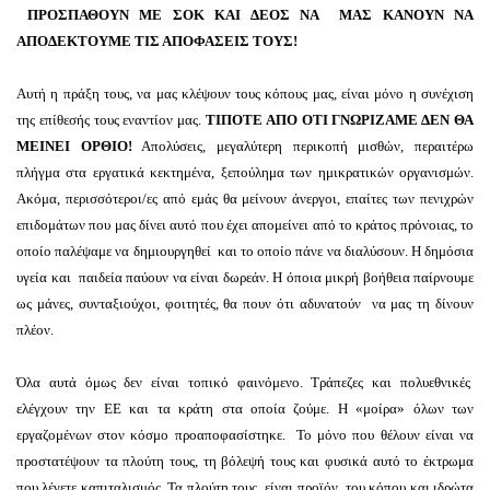
ΠΡΟΣΠΑΘΟΥΝ ΜΕ ΣΟΚ ΚΑΙ ΔΕΟΣ ΝΑ ΜΑΣ ΚΑΝΟΥΝ ΝΑ
ΑΠΟΔΕΚΤΟΥΜΕ ΤΙΣ ΑΠΟΦΑΣΕΙΣ ΤΟΥΣ!
Αυτή η πράξη τους, να μας κλέψουν τους κόπους μας, είναι μόνο η συνέχιση
της επίθεσής τους εναντίον μας.
ΤΙΠΟΤΕ ΑΠΟ ΟΤΙ ΓΝΩΡΙΖΑΜΕ ΔΕΝ ΘΑ
ΜΕΙΝΕΙ ΟΡΘΙΟ!
Απολύσεις, μεγαλύτερη περικοπή μισθών, περαιτέρω
πλήγμα στα εργατικά κεκτημένα, ξεπούλημα των ημικρατικών οργανισμών.
Ακόμα, περισσότεροι/ες από εμάς θα μείνουν άνεργοι, επαίτες των πενιχρών
επιδομάτων που μας δίνει αυτό που έχει απομείνει από το κράτος πρόνοιας, το
οποίο παλέψαμε να δημιουργηθεί και το οποίο πάνε να διαλύσουν. Η δημόσια
υγεία και παιδεία παύουν να είναι δωρεάν. Η όποια μικρή βοήθεια παίρνουμε
ως μάνες, συνταξιούχοι, φοιτητές, θα πουν ότι αδυνατούν να μας τη δίνουν
πλέον.
Όλα αυτά όμως δεν είναι τοπικό φαινόμενο. Τράπεζες και πολυεθνικές
ελέγχουν την ΕΕ και τα κράτη στα οποία ζούμε. Η «μοίρα» όλων των
εργαζομένων στον κόσμο προαποφασίστηκε. Το μόνο που θέλουν είναι να
προστατέψουν τα πλούτη τους, τη βόλεψή τους και φυσικά αυτό το έκτρωμα
που λέγετε καπιταλισμός. Τα πλούτη τους είναι προϊόν του κόπου και ιδρώτα