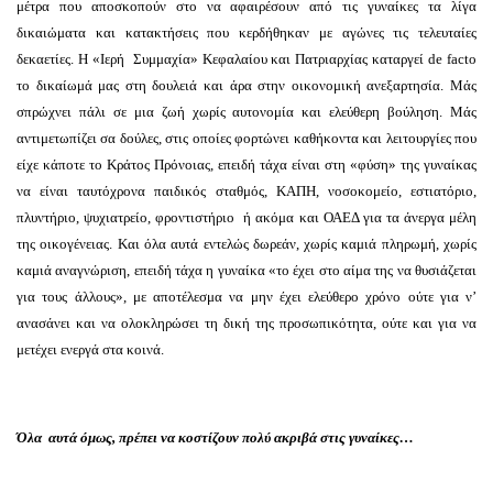
μέτρα που αποσκοπούν στο να αφαιρέσουν από τις γυναίκες τα λίγα
δικαιώματα και κατακτήσεις που κερδήθηκαν με αγώνες τις τελευταίες
δεκαετίες. Η «Ιερή Συμμαχία» Κεφαλαίου και Πατριαρχίας καταργεί de facto
το δικαίωμά μας στη δουλειά και άρα στην οικονομική ανεξαρτησία. Μάς
σπρώχνει πάλι σε μια ζωή χωρίς αυτονομία και ελεύθερη βούληση. Μάς
αντιμετωπίζει σα δούλες, στις οποίες φορτώνει καθήκοντα και λειτουργίες που
είχε κάποτε το Κράτος Πρόνοιας, επειδή τάχα είναι στη «φύση» της γυναίκας
να είναι ταυτόχρονα παιδικός σταθμός, ΚΑΠΗ, νοσοκομείο, εστιατόριο,
πλυντήριο, ψυχιατρείο, φροντιστήριο ή ακόμα και ΟΑΕΔ για τα άνεργα μέλη
της οικογένειας. Και όλα αυτά εντελώς δωρεάν, χωρίς καμιά πληρωμή, χωρίς
καμιά αναγνώριση, επειδή τάχα η γυναίκα «το έχει στο αίμα της να θυσιάζεται
για τους άλλους», με αποτέλεσμα να μην έχει ελεύθερο χρόνο ούτε για ν’
ανασάνει και να ολοκληρώσει τη δική της προσωπικότητα, ούτε και για να
μετέχει ενεργά στα κοινά.
Όλα αυτά όμως, πρέπει να κοστίζουν πολύ ακριβά στις γυναίκες…