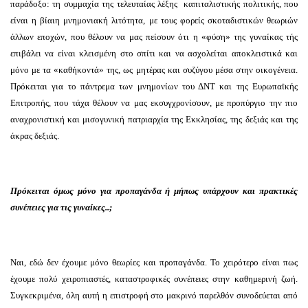
παράδοξο: τη συμμαχία της τελευταίας λέξης καπιταλιστικής πολιτικής, που
είναι η βίαιη μνημονιακή λιτότητα, με τους φορείς σκοταδιστικών θεωριών
άλλων εποχών, που θέλουν να μας πείσουν ότι η «φύση» της γυναίκας τής
επιβάλει να είναι κλεισμένη στο σπίτι και να ασχολείται αποκλειστικά και
μόνο με τα «καθήκοντά» της, ως μητέρας και συζύγου μέσα στην οικογένεια.
Πρόκειται για το πάντρεμα των μνημονίων του ΔΝΤ και της Ευρωπαϊκής
Επιτροπής, που τάχα θέλουν να μας εκσυγχρονίσουν, με προπύργιο την πιο
αναχρονιστική και μισογυνική πατριαρχία της Εκκλησίας, της δεξιάς και της
άκρας δεξιάς.
Πρόκειται όμως μόνο για προπαγάνδα ή μήπως υπάρχουν και πρακτικές
συνέπειες για τις γυναίκες..;
Ναι, εδώ δεν έχουμε μόνο θεωρίες και προπαγάνδα. Το χειρότερο είναι πως
έχουμε πολύ χειροπιαστές, καταστροφικές συνέπειες στην καθημερινή ζωή.
Συγκεκριμένα, όλη αυτή η επιστροφή στο μακρινό παρελθόν συνοδεύεται από