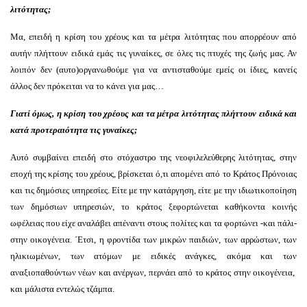
λιτότητας;
Μα, επειδή η κρίση του χρέους και τα μέτρα λιτότητας που απορρέουν από
αυτήν πλήττουν ειδικά εμάς τις γυναίκες, σε όλες τις πτυχές της ζωής μας. Αν
λοιπόν δεν (αυτo)οργανωθούμε για να αντισταθούμε εμείς οι ίδιες, κανείς
άλλος δεν πρόκειται να το κάνει για μας…
Γιατί όμως, η κρίση του χρέους και τα μέτρα λιτότητας πλήττουν ειδικά και
κατά προτεραιότητα τις γυναίκες;
Αυτό συμβαίνει επειδή στο στόχαστρο της νεοφιλελεύθερης λιτότητας, στην
εποχή της κρίσης του χρέους, βρίσκεται ό,τι απομένει από το Κράτος Πρόνοιας
και τις δημόσιες υπηρεσίες. Είτε με την κατάργηση, είτε με την ιδιωτικοποίηση
των δημόσιων υπηρεσιών, το κράτος ξεφορτώνεται καθήκοντα κοινής
ωφέλειας που είχε αναλάβει απέναντι στους πολίτες και τα φορτώνει -και πάλι-
στην οικογένεια. ΄Ετσι, η φροντίδα των μικρών παιδιών, των αρρώστων, των
ηλικιωμένων, των ατόμων με ειδικές ανάγκες, ακόμα και των
αναξιοπαθούντων νέων και ανέργων, περνάει από το κράτος στην οικογένεια,
και μάλιστα εντελώς τζάμπα.