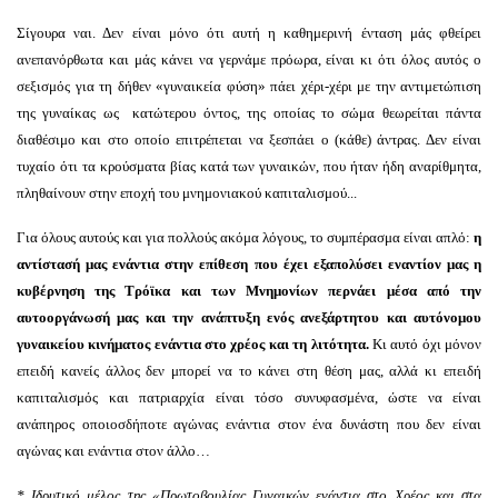
Σίγουρα ναι. Δεν είναι μόνο ότι αυτή η καθημερινή ένταση μάς φθείρει
ανεπανόρθωτα και μάς κάνει να γερνάμε πρόωρα, είναι κι ότι όλος αυτός ο
σεξισμός για τη δήθεν «γυναικεία φύση» πάει χέρι-χέρι με την αντιμετώπιση
της γυναίκας ως κατώτερου όντος, της οποίας το σώμα θεωρείται πάντα
διαθέσιμο και στο οποίο επιτρέπεται να ξεσπάει ο (κάθε) άντρας. Δεν είναι
τυχαίο ότι τα κρούσματα βίας κατά των γυναικών, που ήταν ήδη αναρίθμητα,
πληθαίνουν στην εποχή του μνημονιακού καπιταλισμού...
Για όλους αυτούς και για πολλούς ακόμα λόγους, το συμπέρασμα είναι απλό:
η
αντίστασή μας
ενάντια
στην επίθεση που έχει εξαπολύσει εναντίον μας η
κυβέρνηση της Τρόϊκα και των Μνημονίων περνάει μέσα από την
αυτοοργάνωσή μας και την ανάπτυξη ενός ανεξάρτητου και αυτόνομου
γυναικείου κινήματος ενάντια στο χρέος και τη λιτότητα.
Κι αυτό όχι μόνον
επειδή κανείς άλλος δεν μπορεί να το κάνει στη θέση μας, αλλά κι επειδή
καπιταλισμός και πατριαρχία είναι τόσο συνυφασμένα, ώστε να είναι
ανάπηρος οποιοσδήποτε αγώνας ενάντια στον ένα δυνάστη που δεν είναι
αγώνας και ενάντια στον άλλο…
* Ιδρυτικό μέλος της «Πρωτοβουλίας Γυναικών ενάντια στο Χρέος και στα