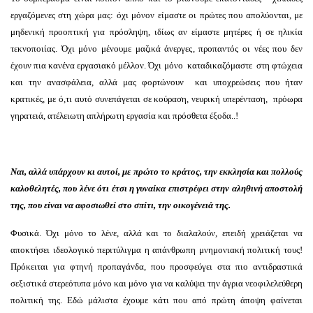
εργαζόμενες στη χώρα μας: όχι μόνον είμαστε οι πρώτες που απολύονται, με
μηδενική προοπτική για πρόσληψη, ιδίως αν είμαστε μητέρες ή σε ηλικία
τεκνοποιίας. Όχι μόνο μένουμε μαζικά άνεργες, προπαντός οι νέες που δεν
έχουν πια κανένα εργασιακό μέλλον. Όχι μόνο καταδικαζόμαστε στη φτώχεια
και την ανασφάλεια, αλλά μας φορτώνουν και υποχρεώσεις που ήταν
κρατικές, με ό,τι αυτό συνεπάγεται σε κούραση, νευρική υπερένταση, πρόωρα
γηρατειά, ατέλειωτη απλήρωτη εργασία και πρόσθετα έξοδα..!
Ναι, αλλά υπάρχουν κι αυτοί, με πρώτο το κράτος, την εκκλησία και πολλούς
καλοθελητές, που λένε ότι έτσι η γυναίκα επιστρέφει στην αληθινή αποστολή
της, που είναι να αφοσιωθεί στο σπίτι, την οικογένειά της.
Φυσικά. Όχι μόνο το λένε, αλλά και το διαλαλούν, επειδή χρειάζεται να
αποκτήσει ιδεολογικό περιτύλιγμα η απάνθρωπη μνημονιακή πολιτική τους!
Πρόκειται για φτηνή προπαγάνδα, που προσφεύγει στα πιο αντιδραστικά
σεξιστικά στερεότυπα μόνο και μόνο για να καλύψει την άγρια νεοφιλελεύθερη
πολιτική της. Εδώ μάλιστα έχουμε κάτι που από πρώτη άποψη φαίνεται