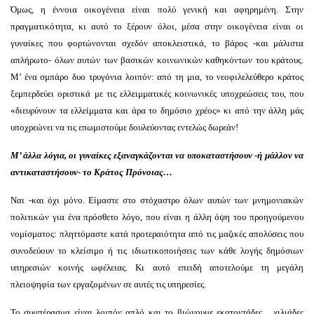
Όμως, η έννοια οικογένεια είναι πολύ γενική και αφηρημένη. Στην
πραγματικότητα, κι αυτό το ξέρουν όλοι, μέσα στην οικογένεια είναι οι
γυναίκες που φορτώνονται σχεδόν αποκλειστικά, το βάρος -και μάλιστα
απλήρωτο- όλων αυτών των βασικών κοινωνικών καθηκόντων του κράτους.
Μ’ ένα σμπάρο δυο τρυγόνια λοιπόν: από τη μια, το νεοφιλελεύθερο κράτος
ξεμπερδεύει οριστικά με τις ελλειμματικές κοινωνικές υποχρεώσεις του, που
«διευρύνουν τα ελλείμματα και άρα το δημόσιο χρέος» κι από την άλλη μάς
υποχρεώνει να τις επωμιστούμε δουλεύοντας εντελώς δωρεάν!
Μ’ άλλα λόγια, οι γυναίκες εξαναγκάζονται να υποκαταστήσουν -ή μάλλον να
αντικαταστήσουν- το Κράτος Πρόνοιας…
Ναι -και όχι μόνο. Είμαστε στο στόχαστρο όλων αυτών των μνημονιακών
πολιτικών για ένα πρόσθετο λόγο, που είναι η άλλη όψη του προηγούμενου
νομίσματος: πληττόμαστε κατά προτεραιότητα από τις μαζικές απολύσεις που
συνοδεύουν το κλείσιμο ή τις ιδιωτικοποιήσεις των κάθε λογής δημόσιων
υπηρεσιών κοινής ωφέλειας. Κι αυτό επειδή αποτελούμε τη μεγάλη
πλειοψηφία των εργαζομένων σε αυτές τις υπηρεσίες.
Το συμπέρασμα είναι λοιπόν απλό και το βιώνουμε εκατοντάδες χιλιάδες