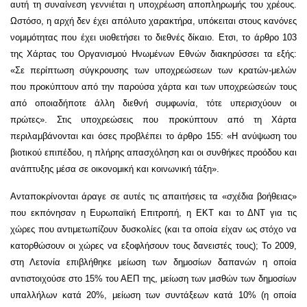
αυτή τη συναίνεση γεννιέται η υποχρέωση αποπληρωμής του χρέους.
Ωστόσο, η αρχή δεν έχει απόλυτο χαρακτήρα, υπόκειται στους κανόνες
νομιμότητας που έχει υιοθετήσει το διεθνές δίκαιο. Ετσι, το άρθρο 103
της Χάρτας του Οργανισμού Ηνωμένων Εθνών διακηρύσσει τα εξής:
«Σε περίπτωση σύγκρουσης των υποχρεώσεων των κρατών-μελών
που προκύπτουν από την παρούσα χάρτα και των υποχρεώσεών τους
από οποιαδήποτε άλλη διεθνή συμφωνία, τότε υπερισχύουν οι
πρώτες». Στις υποχρεώσεις που προκύπτουν από τη Χάρτα
περιλαμβάνονται και όσες προβλέπει το άρθρο 155: «Η ανύψωση του
βιοτικού επιπέδου, η πλήρης απασχόληση και οι συνθήκες προόδου και
ανάπτυξης μέσα σε οικονομική και κοινωνική τάξη».
Ανταποκρίνονται άραγε σε αυτές τις απαιτήσεις τα «σχέδια βοήθειας»
που εκπόνησαν η Ευρωπαϊκή Επιτροπή, η ΕΚΤ και το ΔΝΤ για τις
χώρες που αντιμετωπίζουν δυσκολίες (και τα οποία είχαν ως στόχο να
κατορθώσουν οι χώρες να εξοφλήσουν τους δανειστές τους); Το 2009,
στη Λετονία επιβλήθηκε μείωση των δημοσίων δαπανών η οποία
αντιστοιχούσε στο 15% του ΑΕΠ της, μείωση των μισθών των δημοσίων
υπαλλήλων κατά 20%, μείωση των συντάξεων κατά 10% (η οποία