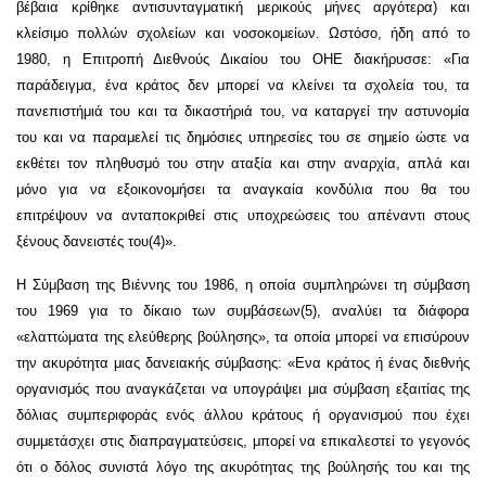
βέβαια κρίθηκε αντισυνταγματική μερικούς μήνες αργότερα) και
κλείσιμο πολλών σχολείων και νοσοκομείων. Ωστόσο, ήδη από το
1980, η Επιτροπή Διεθνούς Δικαίου του ΟΗΕ διακήρυσσε: «Για
παράδειγμα, ένα κράτος δεν μπορεί να κλείνει τα σχολεία του, τα
πανεπιστήμιά του και τα δικαστήριά του, να καταργεί την αστυνομία
του και να παραμελεί τις δημόσιες υπηρεσίες του σε σημείο ώστε να
εκθέτει τον πληθυσμό του στην αταξία και στην αναρχία, απλά και
μόνο για να εξοικονομήσει τα αναγκαία κονδύλια που θα του
επιτρέψουν να ανταποκριθεί στις υποχρεώσεις του απέναντι στους
ξένους δανειστές του(4)».
Η Σύμβαση της Βιέννης του 1986, η οποία συμπληρώνει τη σύμβαση
του 1969 για το δίκαιο των συμβάσεων(5), αναλύει τα διάφορα
«ελαττώματα της ελεύθερης βούλησης», τα οποία μπορεί να επισύρουν
την ακυρότητα μιας δανειακής σύμβασης: «Ενα κράτος ή ένας διεθνής
οργανισμός που αναγκάζεται να υπογράψει μια σύμβαση εξαιτίας της
δόλιας συμπεριφοράς ενός άλλου κράτους ή οργανισμού που έχει
συμμετάσχει στις διαπραγματεύσεις, μπορεί να επικαλεστεί το γεγονός
ότι ο δόλος συνιστά λόγο της ακυρότητας της βούλησής του και της