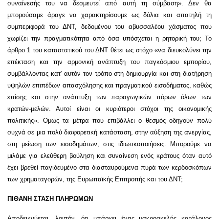
συναίνεσής του να δεσμευτεί από αυτή τη σύμβαση». Δεν θα
μπορούσαμε άραγε να χαρακτηρίσουμε ως δόλια και απατηλή τη
συμπεριφορά του ΔΝΤ, δεδομένου του αβυσσαλέου χάσματος που
χωρίζει την πραγματικότητα από όσα υπόσχεται η ρητορική του; Το
άρθρο 1 του καταστατικού του ΔΝΤ θέτει ως στόχο «να διευκολύνει την
επέκταση και την αρμονική ανάπτυξη του παγκόσμιου εμπορίου,
συμβάλλοντας κατ' αυτόν τον τρόπο στη δημιουργία και στη διατήρηση
υψηλών επιπέδων απασχόλησης και πραγματικού εισοδήματος, καθώς
επίσης και στην ανάπτυξη των παραγωγικών πόρων όλων των
κρατών-μελών. Αυτοί είναι οι κυριότεροι στόχοι της οικονομικής
πολιτικής». Ομως τα μέτρα που επιβάλλει ο θεσμός οδηγούν πολύ
συχνά σε μια πολύ διαφορετική κατάσταση, στην αύξηση της ανεργίας,
στη μείωση των εισοδημάτων, στις ιδιωτικοποιήσεις. Μπορούμε να
μιλάμε για ελεύθερη βούληση και συναίνεση ενός κράτους όταν αυτό
έχει βρεθεί παγιδευμένο στα διασταυρούμενα πυρά των κερδοσκόπων
των χρηματαγορών, της Ευρωπαϊκής Επιτροπής και του ΔΝΤ;
ΠΙΘΑΝΗ ΣΤΑΣΗ ΠΛΗΡΩΜΩΝ
Αποδεικνύεται, λοιπόν, ότι υπάρχει ένας μακροσκελής κατάλογος