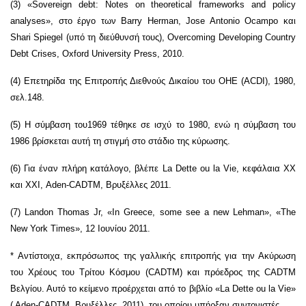
(3) «Sovereign debt: Notes on theoretical frameworks and policy
analyses», στο έργο των Barry Herman, Jose Antonio Ocampo και
Shari Spiegel (υπό τη διεύθυνσή τους), Overcoming Developing Country
Debt Crises, Oxford University Press, 2010.
(4) Επετηρίδα της Επιτροπής Διεθνούς Δικαίου του ΟΗΕ (ACDI), 1980,
σελ.148.
(5) Η σύμβαση του1969 τέθηκε σε ισχύ το 1980, ενώ η σύμβαση του
1986 βρίσκεται αυτή τη στιγμή στο στάδιο της κύρωσης.
(6) Για έναν πλήρη κατάλογο, βλέπε La Dette ou la Vie, κεφάλαια ΧΧ
και ΧΧΙ, Aden-CADTM, Βρυξέλλες 2011.
(7) Landon Thomas Jr, «In Greece, some see a new Lehman», «The
New York Times», 12 Ιουνίου 2011.
* Αντίστοιχα, εκπρόσωπος της γαλλικής επιτροπής για την Ακύρωση
του Χρέους του Τρίτου Κόσμου (CADTM) και πρόεδρος της CADTM
Βελγίου. Αυτό το κείμενο προέρχεται από το βιβλίο «La Dette ou la Vie»
( Aden-CADTM, Βρυξέλλες, 2011), του οποίου υπήρξαν συντονιστές.