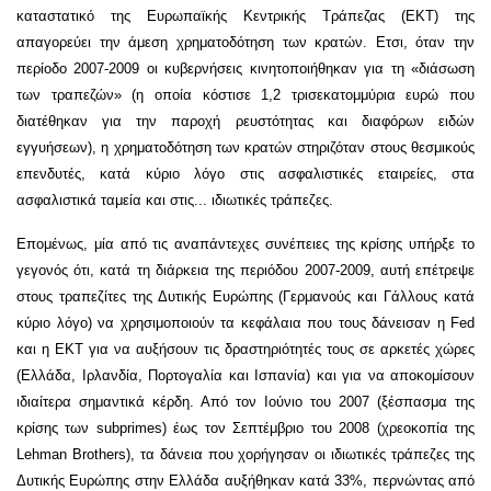
καταστατικό της Ευρωπαϊκής Κεντρικής Τράπεζας (ΕΚΤ) της
απαγορεύει την άμεση χρηματοδότηση των κρατών. Ετσι, όταν την
περίοδο 2007-2009 οι κυβερνήσεις κινητοποιήθηκαν για τη «διάσωση
των τραπεζών» (η οποία κόστισε 1,2 τρισεκατομμύρια ευρώ που
διατέθηκαν για την παροχή ρευστότητας και διαφόρων ειδών
εγγυήσεων), η χρηματοδότηση των κρατών στηριζόταν στους θεσμικούς
επενδυτές, κατά κύριο λόγο στις ασφαλιστικές εταιρείες, στα
ασφαλιστικά ταμεία και στις... ιδιωτικές τράπεζες.
Επομένως, μία από τις αναπάντεχες συνέπειες της κρίσης υπήρξε το
γεγονός ότι, κατά τη διάρκεια της περιόδου 2007-2009, αυτή επέτρεψε
στους τραπεζίτες της Δυτικής Ευρώπης (Γερμανούς και Γάλλους κατά
κύριο λόγο) να χρησιμοποιούν τα κεφάλαια που τους δάνεισαν η Fed
και η ΕΚΤ για να αυξήσουν τις δραστηριότητές τους σε αρκετές χώρες
(Ελλάδα, Ιρλανδία, Πορτογαλία και Ισπανία) και για να αποκομίσουν
ιδιαίτερα σημαντικά κέρδη. Από τον Ιούνιο του 2007 (ξέσπασμα της
κρίσης των subprimes) έως τον Σεπτέμβριο του 2008 (χρεοκοπία της
Lehman Brothers), τα δάνεια που χορήγησαν οι ιδιωτικές τράπεζες της
Δυτικής Ευρώπης στην Ελλάδα αυξήθηκαν κατά 33%, περνώντας από