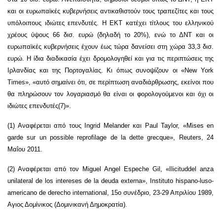
και οι ευρωπαϊκές κυβερνήσεις αντικαθιστούν τους τραπεζίτες και τους
υπόλοιπους ιδιώτες επενδυτές. Η ΕΚΤ κατέχει τίτλους του ελληνικού
χρέους ύψους 66 δισ. ευρώ (δηλαδή το 20%), ενώ το ΔΝΤ και οι
ευρωπαϊκές κυβερνήσεις έχουν έως τώρα δανείσει στη χώρα 33,3 δισ.
ευρώ. Η ίδια διαδικασία έχει δρομολογηθεί και για τις περιπτώσεις της
Ιρλανδίας και της Πορτογαλίας. Κι όπως συνοψίζουν οι «New York
Times», «αυτό σημαίνει ότι, σε περίπτωση αναδιάρθρωσης, εκείνοι που
θα πληρώσουν τον λογαριασμό θα είναι οι φορολογούμενοι και όχι οι
ιδιώτες επενδυτές(7)».
(1) Αναφέρεται από τους Ingrid Melander και Paul Taylor, «Mises en
garde sur un possible reprofilage de la dette grecque», Reuters, 24
Μαΐου 2011.
(2) Αναφέρεται από τον Miguel Angel Espeche Gil, «Ilicituddel anza
unilateral de los intereses de la deuda externa», Instituto hispano-luso-
americano de derecho international, 15ο συνέδριο, 23-29 Απριλίου 1989,
Αγιος Δομίνικος (Δομινικανή Δημοκρατία).