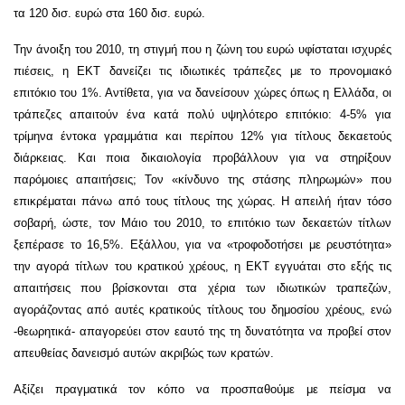
τα 120 δισ. ευρώ στα 160 δισ. ευρώ.
Την άνοιξη του 2010, τη στιγμή που η ζώνη του ευρώ υφίσταται ισχυρές
πιέσεις, η ΕΚΤ δανείζει τις ιδιωτικές τράπεζες με το προνομιακό
επιτόκιο του 1%. Αντίθετα, για να δανείσουν χώρες όπως η Ελλάδα, οι
τράπεζες απαιτούν ένα κατά πολύ υψηλότερο επιτόκιο: 4-5% για
τρίμηνα έντοκα γραμμάτια και περίπου 12% για τίτλους δεκαετούς
διάρκειας. Και ποια δικαιολογία προβάλλουν για να στηρίξουν
παρόμοιες απαιτήσεις; Τον «κίνδυνο της στάσης πληρωμών» που
επικρέμαται πάνω από τους τίτλους της χώρας. Η απειλή ήταν τόσο
σοβαρή, ώστε, τον Μάιο του 2010, το επιτόκιο των δεκαετών τίτλων
ξεπέρασε το 16,5%. Εξάλλου, για να «τροφοδοτήσει με ρευστότητα»
την αγορά τίτλων του κρατικού χρέους, η ΕΚΤ εγγυάται στο εξής τις
απαιτήσεις που βρίσκονται στα χέρια των ιδιωτικών τραπεζών,
αγοράζοντας από αυτές κρατικούς τίτλους του δημοσίου χρέους, ενώ
-θεωρητικά- απαγορεύει στον εαυτό της τη δυνατότητα να προβεί στον
απευθείας δανεισμό αυτών ακριβώς των κρατών.
Αξίζει πραγματικά τον κόπο να προσπαθούμε με πείσμα να