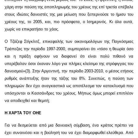
χάρη στην παύση της αποπληρωμής του χρέους της επί τριετία επέβαλε
στους ιδιώτες δανειστές της μια μείωση που ξεπερνούσε το ήμισυ του
χρέους της, το 2005, και, πιο πρόσφατα, ο Ισημερινός. Κι όλα αυτά,
χωρίς να επικρατήσει το χάος.
Ο Τζόζεφ Στίγκλιτζ, επικεφαλής των οικονομολόγων της Παγκόσμιας
Τράπεζας την περίοδο 1997-2000, συμπεραίνει ότι «τόσο η θεωρία όσο
και η πράξη αφήνουν να διαφανεί ότι είναι πολύ πιθανό να
υπερέβαλαν όσοι έκαναν λόγο για πλήρες κλείσιμο της στρόφιγγας του
δανεισμού»(3). Στην Αργεντινή, την περίοδο 2003-2010, ο μέσος ετήσιος
ρυθμός ανάπτυξης ήταν της τάξης του 8%. Συνεπώς, η παύση των
πληρωμών δεν έχει αναγκαστικά ως αποτέλεσμα τον κατακλυσμό που
υπόσχονται οι Κασσάνδρες του χρέους. Μήπως όμως μπορεί επιπλέον
να αποδειχθεί και θεμιτή;
Η ΧΑΡΤΑ ΤΟΥ ΟΗΕ
Για να δεσμεύεται από μια δανειακή σύμβαση, ένα κράτος πρέπει να
έχει συναινέσει και η βούλησή του να έχει διαμορφωθεί ελεύθερα. Από