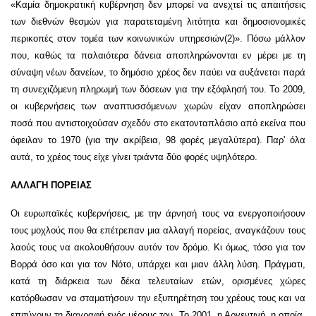
«Καμία δημοκρατική κυβέρνηση δεν μπορεί να ανεχτεί τις απαιτήσεις
των διεθνών θεσμών για παρατεταμένη λιτότητα και δημοσιονομικές
περικοπές στον τομέα των κοινωνικών υπηρεσιών(2)». Πόσω μάλλον
που, καθώς τα παλαιότερα δάνεια αποπληρώνονται εν μέρει με τη
σύναψη νέων δανείων, το δημόσιο χρέος δεν παύει να αυξάνεται παρά
τη συνεχιζόμενη πληρωμή των δόσεων για την εξόφλησή του. Το 2009,
οι κυβερνήσεις των αναπτυσσόμενων χωρών είχαν αποπληρώσει
ποσά που αντιστοιχούσαν σχεδόν στο εκατονταπλάσιο από εκείνα που
όφειλαν το 1970 (για την ακρίβεια, 98 φορές μεγαλύτερα). Παρ' όλα
αυτά, το χρέος τους είχε γίνει τριάντα δύο φορές υψηλότερο.
ΑΛΛΑΓΗ ΠΟΡΕΙΑΣ
Οι ευρωπαϊκές κυβερνήσεις, με την άρνησή τους να ενεργοποιήσουν
τους μοχλούς που θα επέτρεπαν μια αλλαγή πορείας, αναγκάζουν τους
λαούς τους να ακολουθήσουν αυτόν τον δρόμο. Κι όμως, τόσο για τον
Βορρά όσο και για τον Νότο, υπάρχει και μιαν άλλη λύση. Πράγματι,
κατά τη διάρκεια των δέκα τελευταίων ετών, ορισμένες χώρες
κατόρθωσαν να σταματήσουν την εξυπηρέτηση του χρέους τους και να
επιτύχουν τη διαγραφή ενός μέρους του. Το 2001, η Αργεντινή, η οποία,