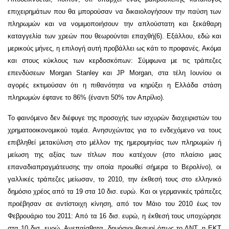
επιχειρημάτων που θα μπορούσαν να δικαιολογήσουν την παύση των
πληρωμών και να νομιμοποιήσουν την απλούστατη και ξεκάθαρη
καταγγελία των χρεών που θεωρούνται επαχθή(6). Εξάλλου, εδώ και
μερικούς μήνες, η επιλογή αυτή προβάλλει ως κάτι το προφανές. Ακόμα
και στους κύκλους των κερδοσκόπων: Σύμφωνα με τις τράπεζες
επενδύσεων Morgan Stanley και JP Morgan, στα τέλη Ιουνίου οι
αγορές εκτιμούσαν ότι η πιθανότητα να κηρύξει η Ελλάδα στάση
πληρωμών έφτανε το 86% (έναντι 50% τον Απρίλιο).
Το φαινόμενο δεν διέφυγε της προσοχής των ισχυρών διαχειριστών του
χρηματοοικονομικού τομέα. Ανησυχώντας για το ενδεχόμενο να τους
επιβληθεί μετακύλιση στο μέλλον της ημερομηνίας των πληρωμών ή
μείωση της αξίας των τίτλων που κατέχουν (στο πλαίσιο μιας
επαναδιαπραγμάτευσης την οποία προωθεί σήμερα το Βερολίνο), οι
γαλλικές τράπεζες μείωσαν, το 2010, την έκθεσή τους στο ελληνικό
δημόσιο χρέος από τα 19 στα 10 δισ. ευρώ. Και οι γερμανικές τράπεζες
προέβησαν σε αντίστοιχη κίνηση, από τον Μάιο του 2010 έως τον
Φεβρουάριο του 2011: Από τα 16 δισ. ευρώ, η έκθεσή τους υποχώρησε
στα 10 δισ. ευρώ. Ανεπαίσθητα, δημόσιοι θεσμοί όπως το ΔΝΤ, η ΕΚΤ