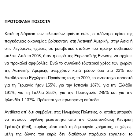
ΠΡΩΤΟΦΑΝΗ ΠΟΣΟΣΤΑ
Κατά τη διάρκεια των τελευταίων τριάντα ετών, οι αδύναμοι κρίκοι της
παγκόσμιας οικονομίας βρίσκονταν στη Λατινική Αμερική, στην Ασία ή
στις λεγόμενες «χώρες σε μεταβατικό στάδιο» του πρώην σοβιετικού
μπλοκ. Από το 2008, ήταν η σειρά της Ευρωπαϊκής Ενωσης να αρχίσει
να προκαλεί αμφιβολίες. Ενώ το συνολικό εξωτερικό χρέος των χωρών
της Λατινικής Αμερικής ανερχόταν κατά μέσον όρο στο 23% του
Ακαθάριστου Εγχώριου Προϊόντος τους το 2009, το αντίστοιχο ποσοστό
για τη Γερμανία ήταν 155%, για την Ισπανία 187%, για την Ελλάδα
191%, για τη Γαλλία 255%, για την Πορτογαλία 245% και για την
Ιρλανδία 1.137%. Πρόκειται για πρωτοφανή επίπεδα.
Αντίθετα απ' ό,τι συμβαίνει στις Ηνωμένες Πολιτείες, οι οποίες μπορούν
να αντλούν άφθονη ρευστότητα από την Ομοσπονδιακή Κεντρική
Τράπεζα (Fed), κυρίως μέσα από τη δημιουργία χρήματος, οι χώρες-
μέλη της ζώνης του ευρώ δεν διαθέτουν παρόμοιο εργαλείο: το