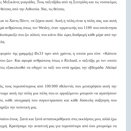
ς Μεξικάνες γιαγιάδες. Τους ταξιτζήδες από τη Σενεγάλη και τις νοσοκόμες
είτσες από την Αιθιοπία. Ναι, τις θείτσες.
ι το Χαντς Πόιντ, να ξέρετε αυτό: Αυτή η πόλη είναι η πόλη σας, και αυτή
φορά ανθρώπους όπως τον Wesley, έναν οργανωτής του 1199 που συνάντησα
εοϋορκέζο που ζει αλλού, που κάνει δύο ώρες διαδρομή κάθε μέρα από την
όλη.
ορείο της γραμμής) Bx33 πριν από χρόνια, η οποία μου είπε: «Κάποτε
που ζω». Και αφορά ανθρώπους όπως ο Richard, ο ταξιτζής με τον οποίο
ος εξακολουθεί να οδηγεί το ταξί του επτά ημέρες την εβδομάδα. Αδελφέ
σάς, τους περισσότερους από 100.000 εθελοντές που μετατρέψατε αυτή την
άνουμε αυτή την πόλη μια πόλη που οι εργαζόμενοι μπορούν να αγαπήσουν
ατε, κάθε υπογραφή που συγκεντρώσατε και κάθε δύσκολη συζήτηση που
ρίζει την πολιτική μας.
υταίου έτους. Ξανά και ξανά ανταποκριθήκατε στις εκκλήσεις μου, αλλά έχω
τιγμή. Κρατήσαμε την αναπνοή μας για περισσότερο από όσο μπορούμε να