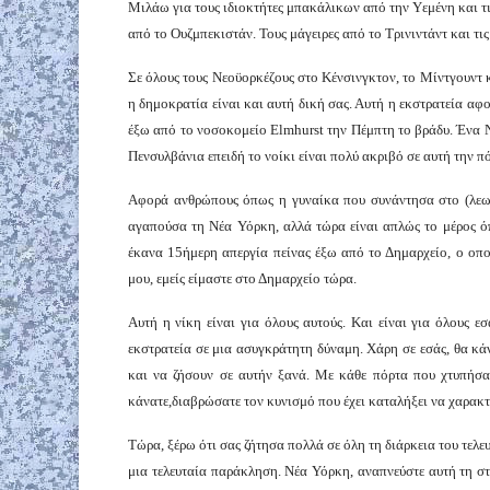
Μιλάω για τους ιδιοκτήτες μπακάλικων από την Υεμένη και τι
από το Ουζμπεκιστάν. Τους μάγειρες από το Τρινιντάντ και τις θ
Σε όλους τους Νεοϋορκέζους στο Κένσινγκτον, το Μίντγουντ κα
η δημοκρατία είναι και αυτή δική σας. Αυτή η εκστρατεία α
έξω από το νοσοκομείο Elmhurst την Πέμπτη το βράδυ. Ένα Ν
Πενσυλβάνια επειδή το νοίκι είναι πολύ ακριβό σε αυτή την π
Αφορά ανθρώπους όπως η γυναίκα που συνάντησα στο (λεωφ
αγαπούσα τη Νέα Υόρκη, αλλά τώρα είναι απλώς το μέρος ό
έκανα 15ήμερη απεργία πείνας έξω από το Δημαρχείο, ο οποί
μου, εμείς είμαστε στο Δημαρχείο τώρα.
Αυτή η νίκη είναι για όλους αυτούς. Και είναι για όλους ε
εκστρατεία σε μια ασυγκράτητη δύναμη. Χάρη σε εσάς, θα κ
και να ζήσουν σε αυτήν ξανά. Με κάθε πόρτα που χτυπήσ
κάνατε,διαβρώσατε τον κυνισμό που έχει καταλήξει να χαρακτη
Τώρα, ξέρω ότι σας ζήτησα πολλά σε όλη τη διάρκεια του τελε
μια τελευταία παράκληση. Νέα Υόρκη, αναπνεύστε αυτή τη σ