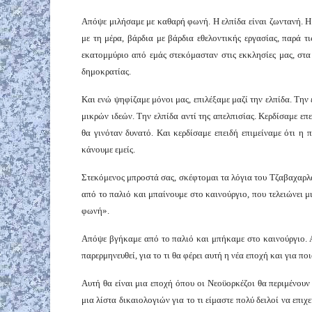
Απόψε μιλήσαμε με καθαρή φωνή. Η ελπίδα είναι ζωντανή. Η 
με τη μέρα, βάρδια με βάρδια εθελοντικής εργασίας, παρά τ
εκατομμύριο από εμάς στεκόμασταν στις εκκλησίες μας, στα
δημοκρατίας.
Και ενώ ψηφίζαμε μόνοι μας, επιλέξαμε μαζί την ελπίδα. Την
μικρών ιδεών. Την ελπίδα αντί της απελπισίας. Κερδίσαμε επ
θα γινόταν δυνατό. Και κερδίσαμε επειδή επιμείναμε ότι η π
κάνουμε εμείς.
Στεκόμενος μπροστά σας, σκέφτομαι τα λόγια του Τζαβαχαρλά
από το παλιό και μπαίνουμε στο καινούργιο, που τελειώνει μ
φωνή».
Απόψε βγήκαμε από το παλιό και μπήκαμε στο καινούργιο. Α
παρερμηνευθεί, για το τι θα φέρει αυτή η νέα εποχή και για ποι
Αυτή θα είναι μια εποχή όπου οι Νεοϋορκέζοι θα περιμένουν 
μια λίστα δικαιολογιών για το τι είμαστε πολύ δειλοί να επι