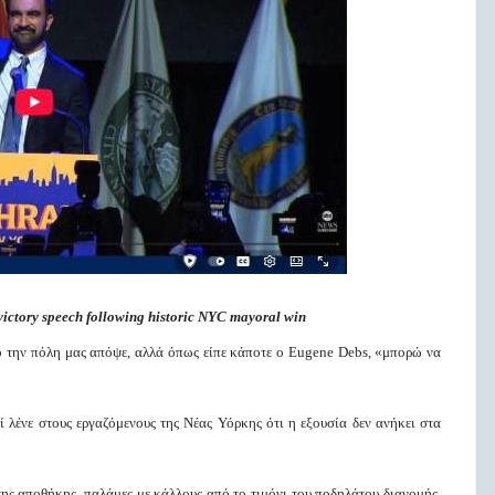
tory speech following historic NYC mayoral win
πό την πόλη μας απόψε, αλλά όπως είπε κάποτε ο Eugene Debs, «μπορώ να
 λένε στους εργαζόμενους της Νέας Υόρκης ότι η εξουσία δεν ανήκει στα
ς αποθήκης, παλάμες με κάλλους από το τιμόνι του ποδηλάτου διανομής,