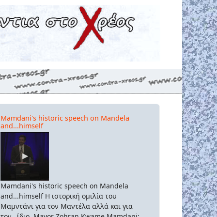
Mamdani's historic speech on Mandela
and...himself
Mamdani's historic speech on Mandela
and...himself Η ιστορική ομιλία του
Μαμντάνι για τον Μαντέλα αλλά και για
τον...ίδιο. Mayor Zohran Kwame Mamdani: