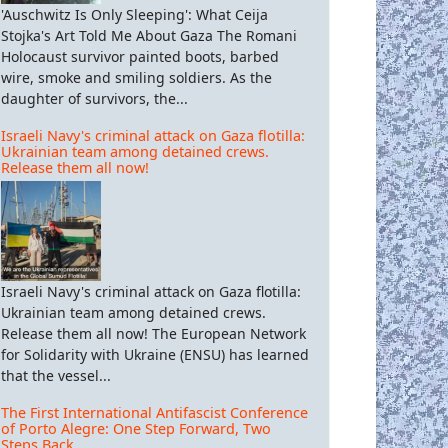
'Auschwitz Is Only Sleeping': What Ceija
Stojka's Art Told Me About Gaza The Romani
Holocaust survivor painted boots, barbed
wire, smoke and smiling soldiers. As the
daughter of survivors, the...
Israeli Navy's criminal attack on Gaza flotilla:
Ukrainian team among detained crews.
Release them all now!
Israeli Navy's criminal attack on Gaza flotilla:
Ukrainian team among detained crews.
Release them all now! The European Network
for Solidarity with Ukraine (ENSU) has learned
that the vessel...
The First International Antifascist Conference
of Porto Alegre: One Step Forward, Two
Steps Back