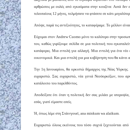
αρθρώσεις με ουλές από εγκαύματα στην κουζίνα: Αυτά δεν εί
τελευταίους 12 μήνες, τολμήσατε να φτάσετε σε κάτι μεγαλύτερ
Απόψε, παρά τις αντιξοότητες, το καταφέραμε. Το μέλλον είναι
Εύχομαι στον Andrew Cuomo μόνο το καλύτερο στην προσωπικ
του, καθώς γυρίζουμε σελίδα σε μια πολιτική που εγκαταλεί
κατάφερες. Μια εντολή για αλλαγή. Μια εντολή για ένα νέο 
οικονομικά. Και μια εντολή για μια κυβέρνηση που θα κάνει 
Την 1η Ιανουαρίου, θα ορκιστώ δήμαρχος της Νέας Υόρκης. 
ευχαριστώ. Σας ευχαριστώ, νέα γενιά Νεοϋορκέζων, που αρ
κατάλοιπο του παρελθόντος.
Αποδείξατε ότι όταν η πολιτική δεν σας μιλάει με υπεροψία
εσάς, γιατί είμαστε εσείς.
Ή, όπως λέμε στη Στάινγουεϊ, ana minkum wa alaikum.
Ευχαριστώ όλους εκείνους που τόσο συχνά ξεχνιούνται από 