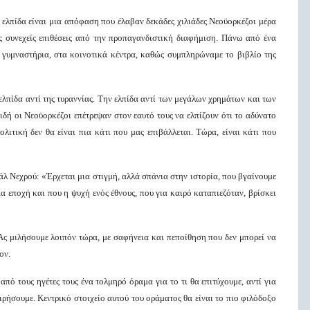
ελπίδα είναι μια απόφαση που έλαβαν δεκάδες χιλιάδες Νεοϋορκέζοι μέρα
ις συνεχείς επιθέσεις από την προπαγανδιστική διαφήμιση. Πάνω από ένα
 γυμναστήρια, στα κοινοτικά κέντρα, καθώς συμπληρώναμε το βιβλίο της
 ελπίδα αντί της τυραννίας. Την ελπίδα αντί των μεγάλων χρημάτων και των
ειδή οι Νεοϋορκέζοι επέτρεψαν στον εαυτό τους να ελπίζουν ότι το αδύνατο
ολιτική δεν θα είναι πια κάτι που μας επιβάλλεται. Τώρα, είναι κάτι που
λ Νεχρού: «Έρχεται μια στιγμή, αλλά σπάνια στην ιστορία, που βγαίνουμε
ια εποχή και που η ψυχή ενός έθνους, που για καιρό καταπιεζόταν, βρίσκει
ς μιλήσουμε λοιπόν τώρα, με σαφήνεια και πεποίθηση που δεν μπορεί να
ον.
από τους ηγέτες τους ένα τολμηρό όραμα για το τι θα επιτύχουμε, αντί για
χειρήσουμε. Κεντρικό στοιχείο αυτού του οράματος θα είναι το πιο φιλόδοξο