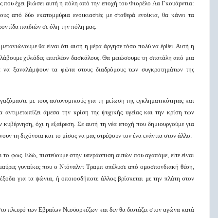
ς που έχει βιώσει αυτή η πόλη από την εποχή του Φιορέλο Λα Γκουάρντια:
ους από δύο εκατομμύρια ενοικιαστές με σταθερά ενοίκια, θα κάνει τα
οντίδα παιδιών σε όλη την πόλη μας.
 μετανιώνουμε θα είναι ότι αυτή η μέρα άργησε τόσο πολύ να έρθει. Αυτή η
σλάβουμε χιλιάδες επιπλέον δασκάλους. Θα μειώσουμε τη σπατάλη από μια
α να ξαναλάμψουν τα φώτα στους διαδρόμους των συγκροτημάτων της
ργαζόμαστε με τους αστυνομικούς για τη μείωση της εγκληματικότητας και
 αντιμετωπίζει άμεσα την κρίση της ψυχικής υγείας και την κρίση των
 κυβέρνηση, όχι η εξαίρεση. Σε αυτή τη νέα εποχή που δημιουργούμε για
νουν τη διχόνοια και το μίσος να μας στρέψουν τον ένα ενάντια στον άλλο.
ι το φως. Εδώ, πιστεύουμε στην υπεράσπιση αυτών που αγαπάμε, είτε είναι
ς μαύρες γυναίκες που ο Ντόναλντ Τραμπ απέλυσε από ομοσπονδιακή θέση,
έξοδα για τα ψώνια, ή οποιοσδήποτε άλλος βρίσκεται με την πλάτη στον
στο πλευρό των Εβραίων Νεοϋορκέζων και δεν θα διστάζει στον αγώνα κατά