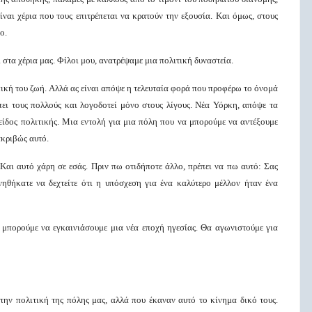
ναι χέρια που τους επιτρέπεται να κρατούν την εξουσία. Και όμως, στους
ο.
 στα χέρια μας. Φίλοι μου, ανατρέψαμε μια πολιτική δυναστεία.
ή του ζωή. Αλλά ας είναι απόψε η τελευταία φορά που προφέρω το όνομά
πει τους πολλούς και λογοδοτεί μόνο στους λίγους. Νέα Υόρκη, απόψε τα
είδος πολιτικής. Μια εντολή για μια πόλη που να μπορούμε να αντέξουμε
ακριβώς αυτό.
Και αυτό χάρη σε εσάς. Πριν πω οτιδήποτε άλλο, πρέπει να πω αυτό: Σας
νηθήκατε να δεχτείτε ότι η υπόσχεση για ένα καλύτερο μέλλον ήταν ένα
, μπορούμε να εγκαινιάσουμε μια νέα εποχή ηγεσίας. Θα αγωνιστούμε για
την πολιτική της πόλης μας, αλλά που έκαναν αυτό το κίνημα δικό τους.