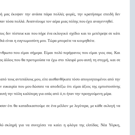
δή μας έκοψαν την ανάσα πάρα πολλές φορές, την κρατήσαμε επειδή δεν
ν τόσα πολλά. Αναπνέουμε τον αέρα μιας πόλης που έχει αναγεννηθεί.
ος δεν πίστευε και που πήρε ένα εκλογικό σχέδιο και το μετέτρεψε σε κάτι
ιά είναι η ευγνωμοσύνη μου. Τώρα μπορείτε να κοιμηθείτε.
νθρωπο που είμαι σήμερα. Είμαι πολύ περήφανος που είμαι γιος σας. Και
νας άλλος που θα προτιμούσα να έχω στο πλευρό μου αυτή τη στιγμή, και σε
ν από τους αντιπάλους μου, είτε αισθανθήκατε τόσο απογοητευμένοι από την
 ευκαιρία που μου δώσατε να αποδείξω ότι είμαι άξιος της εμπιστοσύνης
υτή την πόλη καλύτερη για εσάς από ό,τι ήταν την προηγούμενη μέρα.
υσαν ότι θα καταδικαστούμε σε ένα μέλλον με λιγότερα, με κάθε εκλογή να
ύ σκληρή για να συνεχίσει να καίει η φλόγα της ελπίδας. Νέα Υόρκη,