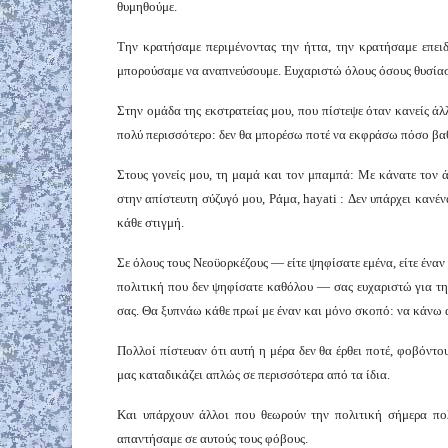
θυμηθούμε.
Την κρατήσαμε περιμένοντας την ήττα, την κρατήσαμε επει
μπορούσαμε να αναπνεύσουμε. Ευχαριστώ όλους όσους θυσίασα
Στην ομάδα της εκστρατείας μου, που πίστεψε όταν κανείς άλλ
πολύ περισσότερο: δεν θα μπορέσω ποτέ να εκφράσω πόσο βαθ
Στους γονείς μου, τη μαμά και τον μπαμπά: Με κάνατε τον ά
στην απίστευτη σύζυγό μου, Ράμα, hayati : Δεν υπάρχει κανέ
κάθε στιγμή.
Σε όλους τους Νεοϋορκέζους — είτε ψηφίσατε εμένα, είτε ένα
πολιτική που δεν ψηφίσατε καθόλου — σας ευχαριστώ για την
σας. Θα ξυπνάω κάθε πρωί με έναν και μόνο σκοπό: να κάνω α
Πολλοί πίστευαν ότι αυτή η μέρα δεν θα έρθει ποτέ, φοβόντο
μας καταδικάζει απλώς σε περισσότερα από τα ίδια.
Και υπάρχουν άλλοι που θεωρούν την πολιτική σήμερα πολ
απαντήσαμε σε αυτούς τους φόβους.