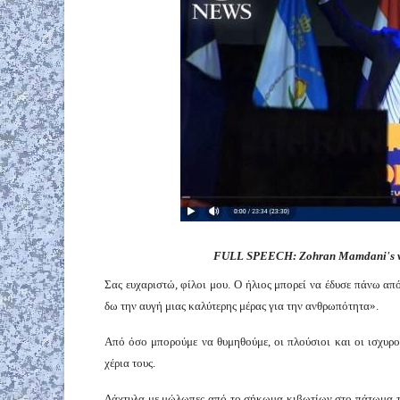
FULL SPEECH: Zohran Mamdani's vic
Σας ευχαριστώ, φίλοι μου. Ο ήλιος μπορεί να έδυσε πάνω α
δω την αυγή μιας καλύτερης μέρας για την ανθρωπότητα».
Από όσο μπορούμε να θυμηθούμε, οι πλούσιοι και οι ισχυροί
χέρια τους.
Δάχτυλα με μώλωπες από το σήκωμα κιβωτίων στο πάτωμα τη