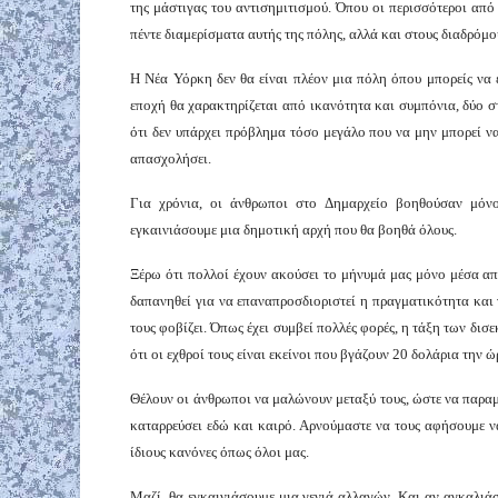
της μάστιγας του αντισημιτισμού. Όπου οι περισσότεροι α
πέντε διαμερίσματα αυτής της πόλης, αλλά και στους διαδρόμο
Η Νέα Υόρκη δεν θα είναι πλέον μια πόλη όπου μπορείς να ε
εποχή θα χαρακτηρίζεται από ικανότητα και συμπόνια, δύο στ
ότι δεν υπάρχει πρόβλημα τόσο μεγάλο που να μην μπορεί να
απασχολήσει.
Για χρόνια, οι άνθρωποι στο Δημαρχείο βοηθούσαν μόν
εγκαινιάσουμε μια δημοτική αρχή που θα βοηθά όλους.
Ξέρω ότι πολλοί έχουν ακούσει το μήνυμά μας μόνο μέσα α
δαπανηθεί για να επαναπροσδιοριστεί η πραγματικότητα και ν
τους φοβίζει. Όπως έχει συμβεί πολλές φορές, η τάξη των δι
ότι οι εχθροί τους είναι εκείνοι που βγάζουν 20 δολάρια την ώ
Θέλουν οι άνθρωποι να μαλώνουν μεταξύ τους, ώστε να παραμ
καταρρεύσει εδώ και καιρό. Αρνούμαστε να τους αφήσουμε ν
ίδιους κανόνες όπως όλοι μας.
Μαζί, θα εγκαινιάσουμε μια γενιά αλλαγών. Και αν αγκαλιάσ