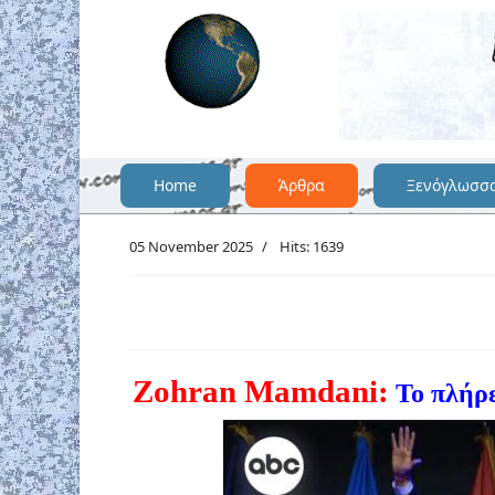
Home
Άρθρα
Ξενόγλωσσ
05 November 2025
Hits: 1639
Zohran Mamdani:
Το πλήρε