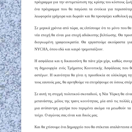
πρόγραμμα για την αντιμετώπιση της κρίσης του κόστους ζωή
ένα πρόγραμμα που θα παγώσει τα ενοίκια για περισσότερ
λεωφορεία γρήγορα και δωρεάν και θα προσφέρει καθολική φρ
Σε μερικά χρόνια από τώρα, ας ελπίσουμε ότι το μόνο που θα
νέα εποχή θα είναι μια εποχή αδιάκοπης βελτίωσης. Θα προ
διογκωμένη γραφειοκρατία. Θα εργαστούμε ακούραστα γι
NYCHA, όπου εδώ και καιρό τρεμοπαίζουν.
Η ασφάλεια και η δικαιοσύνη θα πάνε χέρι-χέρι, καθώς συνε
τη δημιουργία ενός Τμήματος Κοινοτικής Ασφάλειας που θα
αστέγων. Η ικανότητα θα γίνει η προσδοκία σε ολόκληρη την
τους εαυτούς μας, θα αρνηθούμε να επιτρέψουμε σε όσους σπέρ
Σε αυτή τη στιγμή πολιτικού σκοταδιού, η Νέα Υόρκη θα είνα
μετανάστης, μέλος της τρανς κοινότητας, μία από τις πολλέ
μια ανύπαντρη μητέρα που περιμένει ακόμα να μειωθούν τα 
τοίχο. Ο αγώνας σας είναι και δικός μας.
Και θα χτίσουμε ένα Δημαρχείο που θα στέκεται αταλάντευτα 