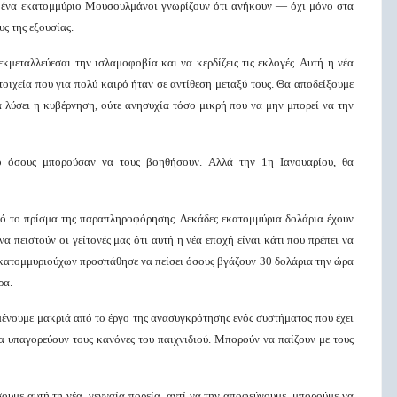
πό ένα εκατομμύριο Μουσουλμάνοι γνωρίζουν ότι ανήκουν — όχι μόνο στα
υς της εξουσίας.
κμεταλλεύεσαι την ισλαμοφοβία και να κερδίζεις τις εκλογές. Αυτή η νέα
οιχεία που για πολύ καιρό ήταν σε αντίθεση μεταξύ τους. Θα αποδείξουμε
 λύσει η κυβέρνηση, ούτε ανησυχία τόσο μικρή που να μην μπορεί να την
ο όσους μπορούσαν να τους βοηθήσουν. Αλλά την 1η Ιανουαρίου, θα
πό το πρίσμα της παραπληροφόρησης. Δεκάδες εκατομμύρια δολάρια έχουν
α πειστούν οι γείτονές μας ότι αυτή η νέα εποχή είναι κάτι που πρέπει να
σεκατομμυριούχων προσπάθησε να πείσει όσους βγάζουν 30 δολάρια την ώρα
ρα.
ένουμε μακριά από το έργο της ανασυγκρότησης ενός συστήματος που έχει
α υπαγορεύουν τους κανόνες του παιχνιδιού. Μπορούν να παίζουν με τους
ουμε αυτή τη νέα, γενναία πορεία, αντί να την αποφεύγουμε, μπορούμε να