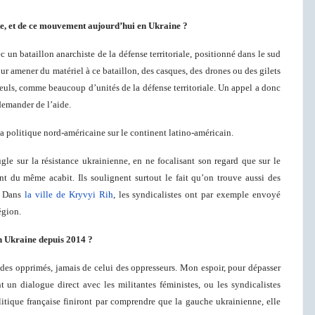
te, et de ce mouvement aujourd’hui en Ukraine ?
ec un bataillon anarchiste de la défense territoriale, positionné dans le sud
ur amener du matériel à ce bataillon, des casques, des drones ou des gilets
euls, comme beaucoup d’unités de la défense territoriale. Un appel a donc
 demander de l’aide.
 la politique nord-américaine sur le continent latino-américain.
ugle sur la résistance ukrainienne, en ne focalisant son regard que sur le
nt du même acabit. Ils soulignent surtout le fait qu’on trouve aussi des
e. Dans
la ville de Kryvyi Rih
, les syndicalistes ont par exemple envoyé
égion.
en Ukraine depuis 2014 ?
 des opprimés, jamais de celui des oppresseurs. Mon espoir, pour dépasser
nt un dialogue direct avec les militantes féministes, ou les syndicalistes
itique française finiront par comprendre que la gauche ukrainienne, elle