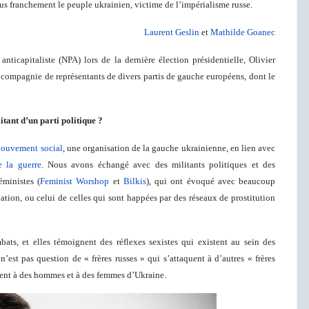
lus franchement le peuple ukrainien, victime de l’impérialisme russe.
Laurent Geslin
et
Mathilde Goanec
ticapitaliste (NPA) lors de la dernière élection présidentielle, Olivier
en compagnie de représentants de divers partis de gauche européens, dont le
itant d’un parti politique ?
ouvement social
, une organisation de la gauche ukrainienne, en lien avec
e la guerre
. Nous avons échangé avec des militants politiques et des
éministes (
F
eminist Worshop
et
Bilkis
), qui ont évoqué avec beaucoup
tion, ou celui de celles qui sont happées par des réseaux de prostitution
ts, et elles témoignent des réflexes sexistes qui existent au sein des
’est pas question de « frères russes » qui s’attaquent à d’autres « frères
nnent à des hommes et à des femmes d’Ukraine.