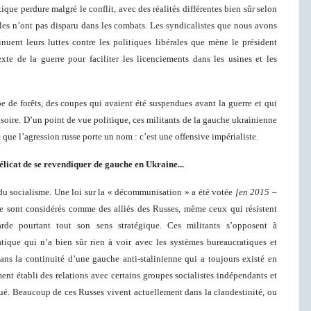
tique perdure malgré le conflit, avec des réalités différentes bien sûr selon
ales n’ont pas disparu dans les combats. Les syndicalistes que nous avons
inuent leurs luttes contre les politiques libérales que mène le président
te de la guerre pour faciliter les licenciements dans les usines et les
pe de forêts, des coupes qui avaient été suspendues avant la guerre et qui
isoire. D’un point de vue politique, ces militants de la gauche ukrainienne
que l’agression russe porte un nom : c’est une offensive impérialiste.
délicat de se revendiquer de gauche en Ukraine...
du socialisme. Une loi sur la « décommunisation » a été votée
[en 2015 –
e sont considérés comme des alliés des Russes, même ceux qui résistent
garde pourtant tout son sens stratégique. Ces militants s’opposent à
atique qui n’a bien sûr rien à voir avec les systèmes bureaucratiques et
, dans la continuité d’une gauche anti-stalinienne qui a toujours existé en
ent établi des relations avec certains groupes socialistes indépendants et
qué. Beaucoup de ces Russes vivent actuellement dans la clandestinité, ou