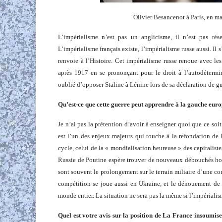
Olivier Besancenot à Paris, en m
L’impérialisme n’est pas un anglicisme, il n’est pas rése
L’impérialisme français existe, l’impérialisme russe aussi. Il 
renvoie à l’Histoire. Cet impérialisme russe renoue avec les
après 1917 en se prononçant pour le droit à l’autodétermina
oublié d’opposer Staline à Lénine lors de sa déclaration de gu
Qu’est-ce que cette guerre peut apprendre à la gauche eur
Je n’ai pas la prétention d’avoir à enseigner quoi que ce soit
est l’un des enjeux majeurs qui touche à la refondation de
cycle, celui de la « mondialisation heureuse » des capitalistes
Russie de Poutine espère trouver de nouveaux débouchés hors
sont souvent le prolongement sur le terrain miliaire d’une co
compétition se joue aussi en Ukraine, et le dénouement de c
monde entier. La situation ne sera pas la même si l’impérialis
Quel est votre avis sur la position de La France insoumise 