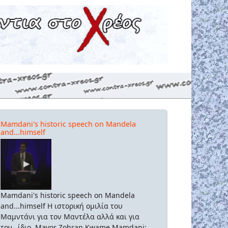
Mamdani's historic speech on Mandela
and...himself
Mamdani's historic speech on Mandela
and...himself Η ιστορική ομιλία του
Μαμντάνι για τον Μαντέλα αλλά και για
τον...ίδιο. Mayor Zohran Kwame Mamdani: