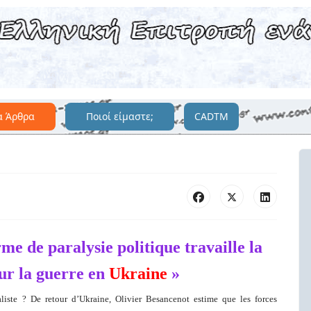
α Άρθρα
Ποιοί είμαστε;
CADTM
me de paralysie politique travaille la
ur la guerre en
Ukraine
»
liste ? De retour d’Ukraine, Olivier Besancenot estime que les forces