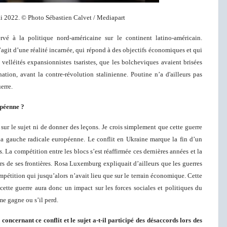
ai 2022. © Photo Sébastien Calvet / Mediapart
rvé à la politique nord-américaine sur le continent latino-américain.
s’agit d’une réalité incarnée, qui répond à des objectifs économiques et qui
 velléités expansionnistes tsaristes, que les bolcheviques avaient brisées
tion, avant la contre-révolution stalinienne. Poutine n’a d'ailleurs pas
erre.
opéenne ?
 sur le sujet ni de donner des leçons. Je crois simplement que cette guerre
 la gauche radicale européenne. Le conflit en Ukraine marque la fin d’un
. La compétition entre les blocs s’est réaffirmée ces dernières années et la
 de ses frontières. Rosa Luxemburg expliquait d’ailleurs que les guerres
mpétition qui jusqu’alors n’avait lieu que sur le terrain économique. Cette
ette guerre aura donc un impact sur les forces sociales et politiques du
me gagne ou s’il perd.
concernant ce conflit et le sujet a-t-il participé des désaccords
lors
des