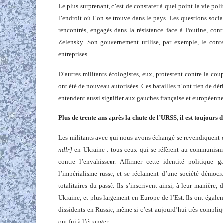
Le plus surprenant, c’est de constater à quel point la vie poli
l’endroit où l’on se trouve dans le pays. Les questions soci
rencontrés, engagés dans la résistance face à Poutine, cont
Zelensky. Son gouvernement utilise, par exemple, le contex
entreprises.
D’autres militants écologistes, eux, protestent contre la cou
ont été de nouveau autorisées. Ces batailles n’ont rien de dér
entendent aussi signifier aux gauches française et européenne 
Plus de trente ans après la chute de l’URSS, il est toujours 
Les militants avec qui nous avons échangé se revendiquent 
ndlr]
en Ukraine : tous ceux qui se réfèrent au communism
contre l’envahisseur. Affirmer cette identité politique 
l’impérialisme russe, et se réclament d’une société démocr
totalitaires du passé. Ils s’inscrivent ainsi, à leur manière
Ukraine, et plus largement en Europe de l’Est. Ils ont égalem
dissidents en Russie, même si c’est aujourd’hui très compli
ont fui à l’étranger.