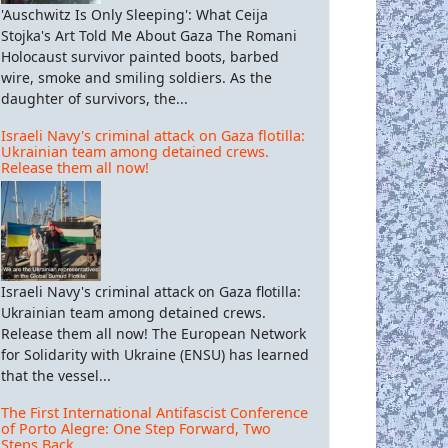
'Auschwitz Is Only Sleeping': What Ceija
Stojka's Art Told Me About Gaza The Romani
Holocaust survivor painted boots, barbed
wire, smoke and smiling soldiers. As the
daughter of survivors, the...
Israeli Navy's criminal attack on Gaza flotilla:
Ukrainian team among detained crews.
Release them all now!
Israeli Navy's criminal attack on Gaza flotilla:
Ukrainian team among detained crews.
Release them all now! The European Network
for Solidarity with Ukraine (ENSU) has learned
that the vessel...
The First International Antifascist Conference
of Porto Alegre: One Step Forward, Two
Steps Back