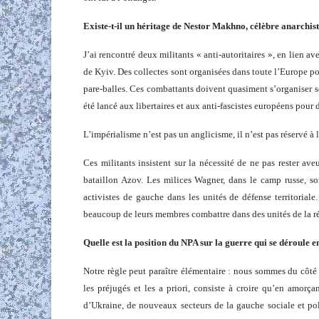
Existe-t-il un héritage de Nestor Makhno, célèbre anarchis
J’ai rencontré deux militants « anti-autoritaires », en lien av
de Kyiv. Des collectes sont organisées dans toute l’Europe po
pare-balles. Ces combattants doivent quasiment s’organiser s
été lancé aux libertaires et aux anti-fascistes européens pour
L’impérialisme n’est pas un anglicisme, il n’est pas réservé à
Ces militants insistent sur la nécessité de ne pas rester ave
bataillon Azov. Les milices Wagner, dans le camp russe, so
activistes de gauche dans les unités de défense territorial
beaucoup de leurs membres combattre dans des unités de la r
Quelle est la position du NPA sur la guerre qui se déroule 
Notre règle peut paraître élémentaire : nous sommes du côté
les préjugés et les a priori, consiste à croire qu’en amorça
d’Ukraine, de nouveaux secteurs de la gauche sociale et pol