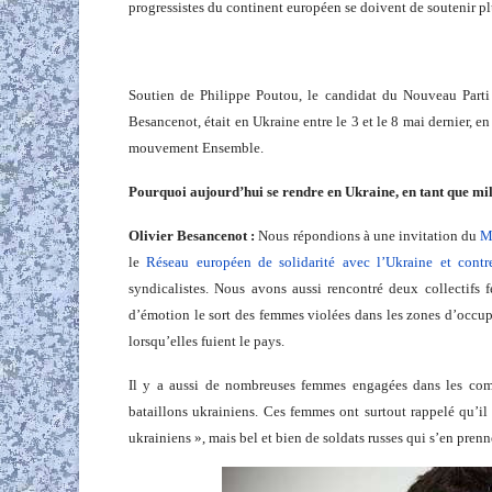
progressistes du continent européen se doivent de soutenir p
Soutien de Philippe Poutou, le candidat du Nouveau Parti an
Besancenot, était en Ukraine entre le 3 et le 8 mai dernier, 
mouvement Ensemble.
Pourquoi aujourd’hui se rendre
en Ukraine, en tant que mil
Olivier Besancenot :
Nous répondions à une invitation du
M
le
Réseau européen de solidarité avec l’Ukraine et contr
syndicalistes. Nous avons aussi rencontré deux collectifs f
d’émotion le sort des femmes violées dans les zones d’occupa
lorsqu’elles fuient le pays.
Il y a aussi de nombreuses femmes engagées dans les comba
bataillons ukrainiens. Ces femmes ont surtout rappelé qu’il n
ukrainiens », mais bel et bien de soldats russes qui s’en pre