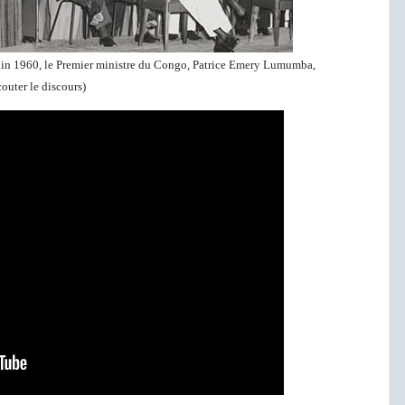
uin 1960, le Premier ministre du Congo, Patrice Emery Lumumba,
outer le discours)