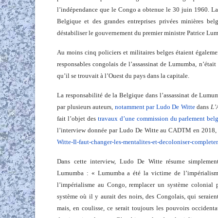
l’indépendance que le Congo a obtenue le 30 juin 1960. La
Belgique et des grandes entreprises privées minières belg
déstabiliser le gouvernement du premier ministre Patrice L
Au moins cinq policiers et militaires belges étaient égaleme
responsables congolais de l’assassinat de Lumumba, n’était pa
qu’il se trouvait à l’Ouest du pays dans la capitale.
La responsabilité de la Belgique dans l’assassinat de Lumum
par plusieurs auteurs,
notamment par Ludo De Witte
dans
L’
fait l’objet des
travaux d’une commission du parlement bel
l’interview donnée par Ludo De Witte au CADTM en 2018
Witte-Il-faut-changer-les-
mentalites-et-decoloniser-
complete
Dans cette interview, Ludo De Witte résume simplement 
Lumumba : « Lumumba a été la victime de l’impérialisme
l’impérialisme au Congo, remplacer un système colonial 
système où il y aurait des noirs, des Congolais, qui seraient
mais, en coulisse, ce serait toujours les pouvoirs occident