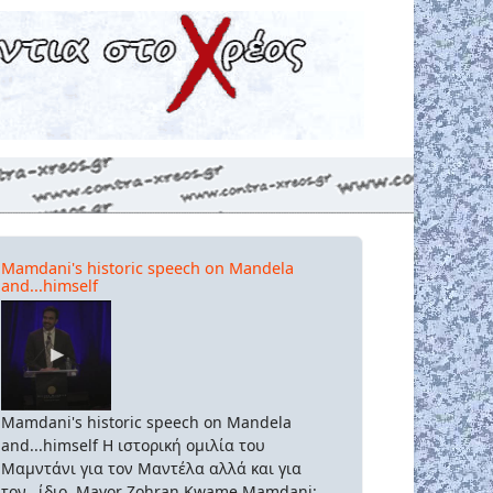
Mamdani's historic speech on Mandela
and...himself
Mamdani's historic speech on Mandela
and...himself Η ιστορική ομιλία του
Μαμντάνι για τον Μαντέλα αλλά και για
τον...ίδιο. Mayor Zohran Kwame Mamdani: