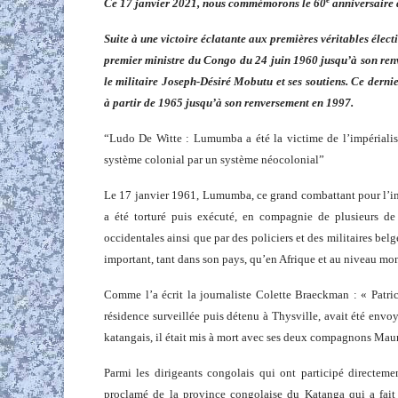
Ce 17 janvier 2021, nous commémorons le 60
anniversaire 
Suite à une victoire éclatante aux premières véritables éle
premier ministre du Congo du 24 juin 1960 jusqu’à son re
le militaire Joseph-Désiré Mobutu et ses soutiens. Ce dernie
à partir de 1965 jusqu’à son renversement en 1997.
Ludo De Witte : Lumumba a été la victime de l’impérialis
système colonial par un système néocolonial
Le 17 janvier 1961, Lumumba, ce grand combattant pour l’in
a été torturé puis exécuté, en compagnie de plusieurs de
occidentales ainsi que par des policiers et des militaires bel
important, tant dans son pays, qu’en Afrique et au niveau mon
Comme l’a écrit la journaliste Colette Braeckman : « Patri
résidence surveillée puis détenu à Thysville, avait été envo
katangais, il était mis à mort avec ses deux compagnons Maur
Parmi les dirigeants congolais qui ont participé direct
proclamé de la province congolaise du Katanga qui a fait 