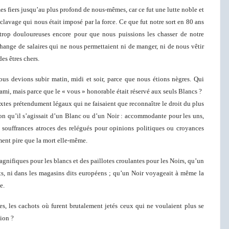
mes fiers jusqu’au plus profond de nous-mêmes, car ce fut une lutte noble et
sclavage qui nous était imposé par la force. Ce que fut notre sort en 80 ans
t trop douloureuses encore pour que nous puissions les chasser de notre
hange de salaires qui ne nous permettaient ni de manger, ni de nous vêtir
s êtres chers.
ous devions subir matin, midi et soir, parce que nous étions nègres. Qui
ami, mais parce que le « vous » honorable était réservé aux seuls Blancs ?
xtes prétendument légaux qui ne faisaient que reconnaître le droit du plus
lon qu’il s’agissait d’un Blanc ou d’un Noir : accommodante pour les uns,
 souffrances atroces des relégués pour opinions politiques ou croyances
aiment pire que la mort elle-même.
gnifiques pour les blancs et des paillotes croulantes pour les Noirs, qu’un
nts, ni dans les magasins dits européens ; qu’un Noir voyageait à même la
e.
res, les cachots où furent brutalement jetés ceux qui ne voulaient plus se
ion ?