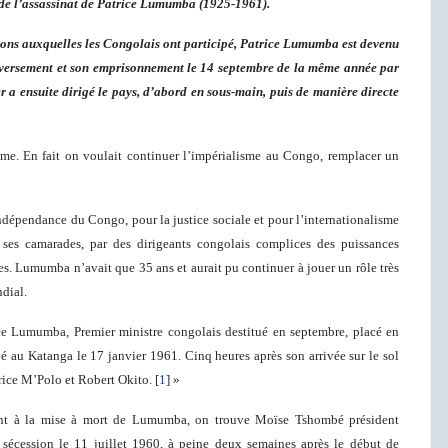
de l’assassinat de Patrice Lumumba (1925-1961).
ctions auxquelles les Congolais ont participé, Patrice Lumumba est devenu
nversement et son emprisonnement le 14 septembre de la même année par
r a ensuite dirigé le pays, d’abord en sous-main, puis de manière directe
me. En fait on voulait continuer l’impérialisme au Congo, remplacer un
dépendance du Congo, pour la justice sociale et pour l’internationalisme
 ses camarades, par des dirigeants congolais complices des puissances
ges. Lumumba n’avait que 35 ans et aurait pu continuer à jouer un rôle très
dial.
ce Lumumba, Premier ministre congolais destitué en septembre, placé en
yé au Katanga le 17 janvier 1961. Cinq heures après son arrivée sur le sol
ice M’Polo et Robert Okito. [
1
] »
ement à la mise à mort de Lumumba, on trouve Moïse Tshombé président
sécession le 11 juillet 1960, à peine deux semaines après le début de