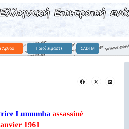
α Άρθρα
Ποιοί είμαστε;
CADTM
trice Lumumba
assassiné
janvier 1961