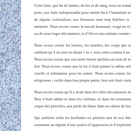
Cette lutte, qui fut de larmes, de feu et de sang, nous en som
juste, une lutte indispensable pour mettre fin à l’humiliant e
de régime colonialiste, nos blessures sont trop fraîches e
mémoire. Nous avons connu le travail harassant, exigé en éc
ou de nous loger décemment, ni d’élever nos enfants comme de
Nous avons connu les ironies, les insultes, les coups que n
oubliera qu’à un noir on disait « tu », non certes comme à un 
Nous avons connu que nos terres furent spoliées au nom de te
fort. Nous avons connu que la loi n’était jamais la même se
cruelle et inhumaine pour les autres. Nous avons connu les
religieuses ; exilés dans leur propre patrie, leur sort était vr
Nous avons connu qu’il y avait dans les villes des maisons ma
Noir n’était admis ni dans les cinémas, ni dans les restaura
coque des péniches, aux pieds du blanc dans sa cabine de lux
Qui oubliera enfin les fusillades où périrent tant de nos frè
soumettre au régime d’une justice d’oppression et d’exploitat