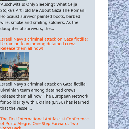
'Auschwitz Is Only Sleeping': What Ceija
Stojka's Art Told Me About Gaza The Romani
Holocaust survivor painted boots, barbed
wire, smoke and smiling soldiers. As the
daughter of survivors, the...
Israeli Navy's criminal attack on Gaza flotilla:
Ukrainian team among detained crews.
Release them all now!
Israeli Navy's criminal attack on Gaza flotilla:
Ukrainian team among detained crews.
Release them all now! The European Network
for Solidarity with Ukraine (ENSU) has learned
that the vessel...
The First International Antifascist Conference
of Porto Alegre: One Step Forward, Two
Steps Back