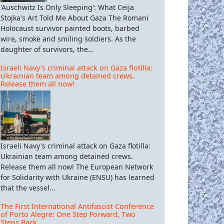
'Auschwitz Is Only Sleeping': What Ceija
Stojka's Art Told Me About Gaza The Romani
Holocaust survivor painted boots, barbed
Η ΑΙΓΥΠΤΟΣ, ΝΕΑ ΦΑΣΗ ΤΗΣ ΑΡΑΒΙΚΗΣ ΕΠΑΝΑΣΤΑΣΗΣ
wire, smoke and smiling soldiers. As the
daughter of survivors, the...
Israeli Navy's criminal attack on Gaza flotilla:
Ukrainian team among detained crews.
Release them all now!
Israeli Navy's criminal attack on Gaza flotilla:
Ukrainian team among detained crews.
Release them all now! The European Network
for Solidarity with Ukraine (ENSU) has learned
that the vessel...
The First International Antifascist Conference
of Porto Alegre: One Step Forward, Two
Steps Back