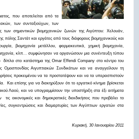
ματος, που αποτελείται από τα
ιακών, των συνταξιούχων, των
ς των σημαντικών βιομηχανικών ζωνών της Αιγύπτου: Χελουάν,
ς πόλης Σαντάτ και εργάτες από τους διάφορους βιομηχανικούς και
υργία, βιομηχανία μετάλλου, φαρμακευτικά, χημική βιομηχανία,
βιομηχανία, κλπ… συμφώνησαν να οργανώσουν μια συνέντευξη τύπου
ρ δίπλα στο κατάστημα της Omar Effendi Company στο κέντρο του
ς Ομοσπονδίας Αιγυπτιακών Συνδικάτων και να αναγγείλουν τη
ιρήσεις προκειμένου να τα προστατέψουν και να τα υπερασπιστούν
α. Και επίσης για να διακηρύξουν ότι το εργατικό κίνημα βρίσκεται
ακού Λαού, και να υπογραμμίσουν την υποστήριξη στα έξι αιτήματα
 τις οικονομικές και δημοκρατικές διεκδικήσεις που προβάλει το
ίες, συγκεντρώσεις και διαμαρτυρίες των Αιγύπτιων εργατών στα
Κυριακή, 30 Ιανουαρίου 2011