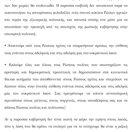
των δύο χωρών θα επιδεινωθεί. Η παρούσα εισβολή δεν αποσκοπεί παρά να
ικανοποιήσει τις αποτρόπαιες φιλοδοξίες ενός στενού κύκλου Ρώσων ηγετών
στο τομέα της εξωτερικής πολιτικής, και συνιστά επίσης ένα μέσο για να
αποσπάσει την προσοχή από τις αποτυχίες της ρωσικής κυβέρνησης στην
εσωτερική πολιτική.
•
Απαιτούμε από τους Ρώσους ηγέτες να σταματήσουν αμέσως την επίθεση
τους ενάντια στους αδελφούς και στις αδελφές μας του ουκρανικού λαού.
•
Καλούμε όλες και όλους τους Ρώσους πολίτες που υποστηρίζουν τις
αριστερές και δημοκρατικές προοπτικές να δημοσιεύσουν στα κοινωνικά
δίκτυα αιτήματα που απευθύνονται στους Ρώσους ηγέτες και στοχεύουν να
δώσουν τέλος στην ένοπλη επίθεση ενάντια στους αδελφούς και στις αδελφές
μας του ουκρανικού λαού. Σας προτρέπουμε να κάνετε αντιπολεμική
αγκιτάτσια στους γείτονες, στους συγγενείς, στους συναδέλφους σας και σε
άλλους Ρώσους πολίτες και πολίτισσες!
Αν η παρούσα κυβέρνηση δεν είναι ικανή να φέρει την ειρήνη στους λαούς,
τότε η λύση που θα πρέπει να επιλεγεί για να το πετύχουμε θα είναι η ριζική