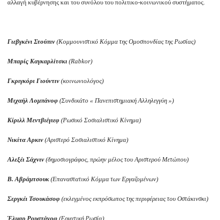
αλλαγή κυβέρνησης και του συνόλου του πολιτικο-κοινωνικού συστήματος.
Γιεβγκένι Στούπιν
(Κομμουνιστικό Κόμμα της Ομοσπονδίας της Ρωσίας)
Μπαρίς Καγκαρλίτσκι
(Rabkor)
Γκριγκόρι Γιούντιν
(κοινωνιολόγος)
Μιχαήλ Λομπάν
ο
φ
(Συνδικάτο « Πανεπιστημιακή Αλληλεγγύη »)
Κίριλ
λ
Μεντβιέγιεφ
(Ρωσικό Σοσιαλιστικό Κίνημα)
Νικίτα Αρκιν
(Αριστερό Σοσιαλιστικό Κίνημα)
Αλεξέι Σάχνιν
(δημοσιογράφος, πρώην μέλος του Αριστερού Μετώπου)
Β. Αβράμτσουκ
(Επαναστατικό Κόμμα των Εργαζομένων)
Σεργκέι Τσουκάσοφ
(εκλεγμένος εκπρόσωπος της περιφέρειας του Οστάκινσκι)
Έλμαρ Ρουστάνοφ
(Εργατική Ρωσία)