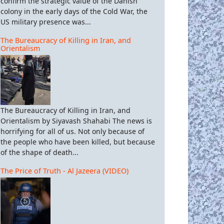
confirm the strategic value of the Danish
colony in the early days of the Cold War, the
US military presence was...
The Bureaucracy of Killing in Iran, and
Orientalism
The Bureaucracy of Killing in Iran, and
Orientalism by Siyavash Shahabi The news is
horrifying for all of us. Not only because of
the people who have been killed, but because
of the shape of death...
αμιά αυταπάτη Σαν φασίστες που είναι, ο Τραμπ και οι φίλοι του δ
The Price of Truth - Al Jazeera (VIDEO)