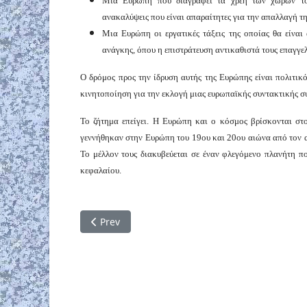
Μια Ευρώπη που διαγράφει τα χρέη των χωρών του
ανακαλύψεις που είναι απαραίτητες για την απαλλαγή τ
Μια Ευρώπη οι εργατικές τάξεις της οποίας θα είναι
ανάγκης, όπου η επιστράτευση αντικαθιστά τους επαγγε
Ο δρόμος προς την ίδρυση αυτής της Ευρώπης είναι πολιτικ
κινητοποίηση για την εκλογή μιας ευρωπαϊκής συντακτικής σ
Το ζήτημα επείγει. Η Ευρώπη και ο κόσμος βρίσκονται στ
γεννήθηκαν στην Ευρώπη του 19ου και 20ου αιώνα από τον α
Το μέλλον τους διακυβεύεται σε έναν φλεγόμενο πλανήτη πο
κεφαλαίου.
Previous article: Ο τραμπισμός ως ναζισμός τη
Prev