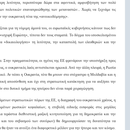
τερη λιτότητα, περισσότερα δώρα στα αφεντικά, αμφισβήτηση των πολύ
ων πολιτικών επαναπροώθησης των μεταναστών... Χωρίς να ξεχνάμε τις
ύν την ουκρανική πίτα της «ανοικοδόμησης».
ζεται για τη νόμιμη άμυνά του, οι ευρωπαϊκές κυβερνήσεις κάνουν πως δεν
«ισχυρή Ευρώπη», τίποτα δεν τους σταματά. Το δόγμα του ισοσκελισμένου
να «δικαιολογήσει» τη λιτότητα, την καταστολή των ελευθεριών και την
. Στην πραγματικότητα, οι ηγέτες της ΕΕ φρενάρουν την υποστήριξη προς
τους, ο ουκρανικός λαός αντιστέκεται ηρωικά. Από την άλλη πλευρά, η Ρωσία
υλικό. Αν πέσει η Ουκρανία, τότε θα μπουν στο στόχαστρο η Μολδαβία και η
τική αποσύνθεση και όχι στη στρατιωτική κατάκτηση για να αυξήσει την
ούν στο δυτικό τμήμα της ηπείρου δεν είναι παρά χειραγώγηση.
τάμενων στρατιωτικών πόρων της ΕΕ, η διαγραφή του ουκρανικού χρέους, η
ένων ρωσικών κεφαλαίων, η επιβολή ειδικής εισφοράς στις μεγάλες
ια τεράστια διεθνιστική μαζική κινητοποίηση για τη δημοκρατία και την
 και του σεβασμού των συνόρων) θα δημιουργούσαν τη δυνατότητα να
θα ήταν να ανοίξει ένα διαφορετικό μέλλον για την ήπειρο και τον κόσμο.