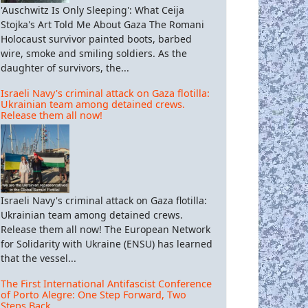
'Auschwitz Is Only Sleeping': What Ceija
Stojka's Art Told Me About Gaza The Romani
Holocaust survivor painted boots, barbed
wire, smoke and smiling soldiers. As the
daughter of survivors, the...
Israeli Navy's criminal attack on Gaza flotilla:
Ukrainian team among detained crews.
Release them all now!
Israeli Navy's criminal attack on Gaza flotilla:
Ukrainian team among detained crews.
Release them all now! The European Network
for Solidarity with Ukraine (ENSU) has learned
that the vessel...
The First International Antifascist Conference
of Porto Alegre: One Step Forward, Two
Steps Back