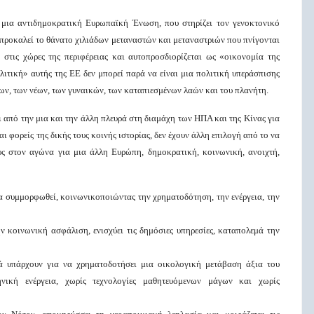
ό μια αντιδημοκρατική Ευρωπαϊκή Ένωση, που στηρίζει τον γενοκτονικό
 προκαλεί το θάνατο χιλιάδων μεταναστών και μεταναστριών που πνίγονται
 στις χώρες της περιφέρειας και αυτοπροσδιορίζεται ως «οικονομία της
ιτική» αυτής της ΕΕ δεν μπορεί παρά να είναι μια πολιτική υπεράσπισης
ν, των νέων, των γυναικών, των καταπιεσμένων λαών και του πλανήτη.
ι από την μια και την άλλη πλευρά στη διαμάχη των ΗΠΑ και της Κίνας για
ι φορείς της δικής τους κοινής ιστορίας, δεν έχουν άλλη επιλογή από το να
υς στον αγώνα για μια άλλη Ευρώπη, δημοκρατική, κοινωνική, ανοιχτή,
 συμμορφωθεί, κοινωνικοποιώντας την χρηματοδότηση, την ενέργεια, την
ν κοινωνική ασφάλιση, ενισχύει τις δημόσιες υπηρεσίες, καταπολεμά την
ά υπάρχουν για να χρηματοδοτήσει μια οικολογική μετάβαση άξια του
νική ενέργεια, χωρίς τεχνολογίες μαθητευόμενων μάγων και χωρίς