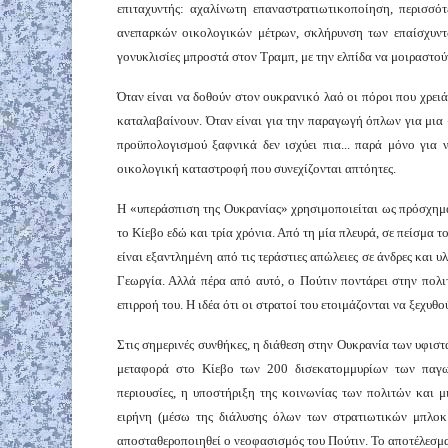
επιταχυντής: αχαλίνωτη επαναστρατιωτικοποίηση, περισσό
ανεπαρκών οικολογικών μέτρων, σκλήρυνση των επαίσχυντ
γονυκλισίες μπροστά στον Τραμπ, με την ελπίδα να μοιραστο
Όταν είναι να δοθούν στον ουκρανικό λαό οι πόροι που χρειά
καταλαβαίνουν. Όταν είναι για την παραγωγή όπλων για μια 
προϋπολογισμού ξαφνικά δεν ισχύει πια... παρά μόνο για 
οικολογική καταστροφή που συνεχίζονται απτόητες.
Η «υπεράσπιση της Ουκρανίας» χρησιμοποιείται ως πρόσχημα
το Κίεβο εδώ και τρία χρόνια. Από τη μία πλευρά, σε πείσμα 
είναι εξαντλημένη από τις τεράστιες απώλειες σε άνδρες και 
Γεωργία. Αλλά πέρα από αυτό, ο Πούτιν ποντάρει στην πολι
επιρροή του. Η ιδέα ότι οι στρατοί του ετοιμάζονται να ξεχυθ
Στις σημερινές συνθήκες, η διάθεση στην Ουκρανία των υφισ
μεταφορά στο Κίεβο των 200 δισεκατομμυρίων των παγωμ
περιουσίες, η υποστήριξη της κοινωνίας των πολιτών και μ
ειρήνη (μέσω της διάλυσης όλων των στρατιωτικών μπλοκ
αποσταθεροποιηθεί ο νεοφασισμός του Πούτιν. Το αποτέλεσμα 