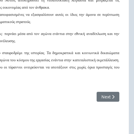
 Νότου, αποκηρύσσει τη νεοαποικιακή λεηλασία και μοιράζεται τις
ης οικονομίας από τον άνθρακα.
 αποφασισμένες να εξασφαλίσουν αυτές οι ίδιες την άμυνα σε περίπτωση
λματικούς στρατούς.
ός: περνάει μέσα από τον αγώνα ενάντια στην εθνική αναδίπλωση και την
υνέλευσης.
ο σταυροδρόμι της ιστορίας. Τα δημοκρατικά και κοινωνικά δικαιώματα
γώνα του κόσμου της εργασίας ενάντια στην καπιταλιστική εκμετάλλευση.
υ οι τύραννοι ονειρεύονται να υποτάξουν στις χωρίς όρια προσταγές του
ς εποχής μας!
Next article: Κ
Next