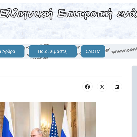
α Άρθρα
Ποιοί είμαστε;
CADTM