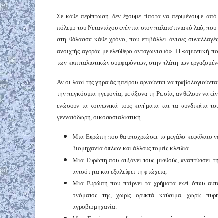
Σε κάθε περίπτωση, δεν έχουμε τίποτα να περιμένουμε απ
πόλεμο του Νετανιάχου ενάντια στον παλαιστινιακό λαό, που
στη θάλασσα κάθε χρόνο, που επιβάλλει άνισες συναλλαγές
ανοιχτής αγοράς με ελεύθερο ανταγωνισμό». Η «αμυντική πολ
των καπιταλιστικών συμφερόντων, στην πλάτη των εργαζομένω
Αν οι λαοί της γηραιάς ηπείρου αρνούνται να τραβολογιούντα
την παγκόσμια ηγεμονία, με άξονα τη Ρωσία, αν θέλουν να είνα
ενώσουν τα κοινωνικά τους κινήματα και τα συνδικάτα το
γενναιόδωρη, οικοσοσιαλιστική.
Μια Ευρώπη που θα υποχρεώσει το μεγάλο κεφάλαιο να
βιομηχανία όπλων και άλλους τομείς κλειδιά.
Μια Ευρώπη που αυξάνει τους μισθούς, αναπτύσσει τη
ανισότητα και εξαλείφει τη φτώχεια,
Μια Ευρώπη που παίρνει τα χρήματα εκεί όπου αυτ
ονόματος της, χωρίς ορυκτά καύσιμα, χωρίς πυρη
αγροβιομηχανία.