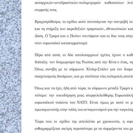
αυταρχικών-αντιδραστικών-πολεμοχαρών καθεστώτων λιτ
επιρροής τους.
Βραχυπρόθεσμα, το σχέδιο αυτό συνεπάγεται την συντριβή τ
και τη στήριξη των ακροδεξιών τραμπικών, εθνικιστικών κ
Δύση. Ο Τραμπ και ο Πούτιν ποντάρουν και οι δυο τους στην
στον ευρωπαϊκό κατακερματισμό.
Πέρα από αυτά, οι δύο απολυταρχικοί ηγέτες έχουν ο καθ
διάταξη: τον διαχωρισμό της Ρωσίας από την Κίνα ο ένας, τ
Όπως συνέβη με το σύμφωνο Χίτλερ-Στάλιν για τον διαμελ
συσχετισμούς δυνάμεων, και με συνέπεια νέες πολεμικές απειλέ
Όπως και να έχει, ήδη από τώρα, το σύμφωνο μεταξύ Τραμπ κα
πόλεμο: την οικοδόμηση μιας υπερφιλελεύθερης Ευρωπαϊκ
ευρωπαϊκού πυλώνα του ΝΑΤΟ. Είναι όμως με αυτό το μέ
πρωταγωνιστής στην πάλη του ανταγωνισμού για την παγκόσμ
Τώρα που το σχέδιο της απειλείται με χρεοκοπία, η ευρ
ευθυγραμμίζεται ακόμη περισσότερο με τα συμφέροντα του 