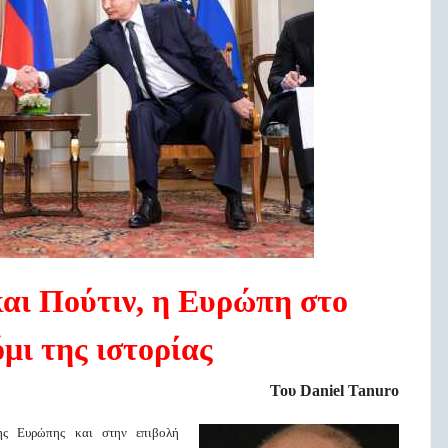
αι Πούτιν, η
Ευρώπη
στο
μι της ιστορίας
Του Daniel Tanuro
ης Ευρώπης και στην επιβολή