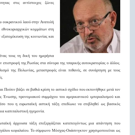
ότητας στις αντίστοιχες ζώνες
ου ουκρανικού λαού στην Ανατολή
αι εθνοκυριαρχικών κομμάτων στη
 εξατομίκευση της κοινωνίας και
ένας τους τη δική του ημερήσια
ην επιστροφή της Ρωσίας στα σύνορα της τσαρικής αυτοκρατορίας ο άλλος.
ισμό της Πολωνίας, μεταστροφές είναι πιθανές, σε συνάρτηση με τους
ς.
ι Πούτιν βάζει σε βαθιά κρίση το αστικό σχέδιο που εκπονήθηκε μετά τον
ής Ένωσης, προνομιακού συμμάχου του αμερικανικού ιμπεριαλισμού και
σο που η ευρωπαϊκή αστική τάξη επεδίωκε να επιβληθεί ως βασικός
ια καπιταλιστική ηγεμονία.
ωπαϊκή άρχουσα τάξη επεξεργάζεται κατεπειγόντως μια απάντηση που
μεγάλου κεφαλαίου. Το σύμφωνο Μόσχας-Ουάσινγκτον χρησιμοποιείται ως