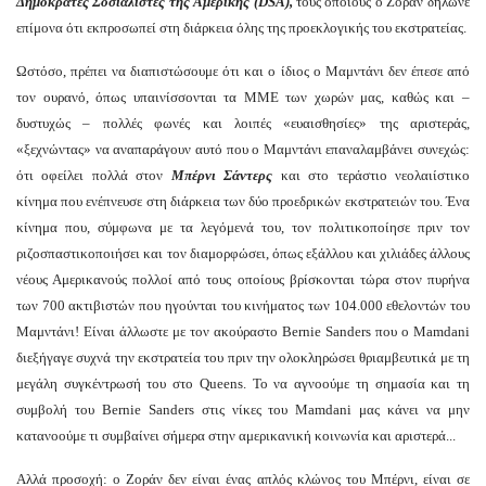
Δημοκράτες Σοσιαλιστές της Αμερικής (DSA),
τους οποίους ο Ζοράν δήλωνε
επίμονα ότι εκπροσωπεί στη διάρκεια όλης της προεκλογικής του εκστρατείας.
Ωστόσο, πρέπει να διαπιστώσουμε ότι και ο ίδιος ο Μαμντάνι δεν έπεσε από
τον ουρανό, όπως υπαινίσσονται τα ΜΜΕ των χωρών μας, καθώς και –
δυστυχώς – πολλές φωνές και λοιπές «ευαισθησίες» της αριστεράς,
«ξεχνώντας» να αναπαράγουν αυτό που ο Μαμντάνι επαναλαμβάνει συνεχώς:
ότι οφείλει πολλά στον
Μπέρνι Σάντερς
και στο τεράστιο νεολαιίστικο
κίνημα που ενέπνευσε στη διάρκεια των δύο προεδρικών εκστρατειών του. Ένα
κίνημα που, σύμφωνα με τα λεγόμενά του, τον πολιτικοποίησε πριν τον
ριζοσπαστικοποιήσει και τον διαμορφώσει, όπως εξάλλου και χιλιάδες άλλους
νέους Αμερικανούς πολλοί από τους οποίους βρίσκονται τώρα στον πυρήνα
των 700 ακτιβιστών που ηγούνται του κινήματος των 104.000 εθελοντών του
Μαμντάνι! Είναι άλλωστε με τον ακούραστο Bernie Sanders που ο Mamdani
διεξήγαγε συχνά την εκστρατεία του πριν την ολοκληρώσει θριαμβευτικά με τη
μεγάλη συγκέντρωσή του στο Queens. Το να αγνοούμε τη σημασία και τη
συμβολή του Bernie Sanders στις νίκες του Mamdani μας κάνει να μην
κατανοούμε τι συμβαίνει σήμερα στην αμερικανική κοινωνία και αριστερά...
Αλλά προσοχή: ο Ζοράν δεν είναι ένας απλός κλώνος του Μπέρνι, είναι σε