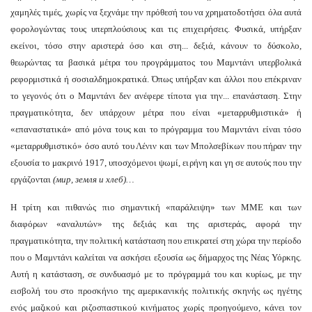
χαμηλές τιμές, χωρίς να ξεχνάμε την πρόθεσή του να χρηματοδοτήσει όλα αυτά
φορολογώντας τους υπερπλούσιους και τις επιχειρήσεις. Φυσικά, υπήρξαν
εκείνοι, τόσο στην αριστερά όσο και στη... δεξιά, κάνουν το δύσκολο,
θεωρώντας τα βασικά μέτρα του προγράμματος του Μαμντάνι υπερβολικά
ρεφορμιστικά ή σοσιαλδημοκρατικά. Όπως υπήρξαν και άλλοι που επέκριναν
το γεγονός ότι ο Μαμντάνι δεν ανέφερε τίποτα για την... επανάσταση. Στην
πραγματικότητα, δεν υπάρχουν μέτρα που είναι «μεταρρυθμιστικά» ή
«επαναστατικά» από μόνα τους και το πρόγραμμα του Μαμντάνι είναι τόσο
«μεταρρυθμιστικό» όσο αυτό του Λένιν και των Μπολσεβίκων που πήραν την
εξουσία το μακρινό 1917, υποσχόμενοι ψωμί, ειρήνη και γη σε αυτούς που την
εργάζονται
(мир, земля и хлеб)…
Η τρίτη και πιθανώς πιο σημαντική «παράλειψη» των ΜΜΕ και των
διαφόρων «αναλυτών» της δεξιάς και της αριστεράς, αφορά την
πραγματικότητα, την πολιτική κατάσταση που επικρατεί στη χώρα την περίοδο
που ο Μαμντάνι καλείται να ασκήσει εξουσία ως δήμαρχος της Νέας Υόρκης.
Αυτή η κατάσταση, σε συνδυασμό με το πρόγραμμά του και κυρίως, με την
εισβολή του στο προσκήνιο της αμερικανικής πολιτικής σκηνής ως ηγέτης
ενός μαζικού και ριζοσπαστικού κινήματος χωρίς προηγούμενο, κάνει τον