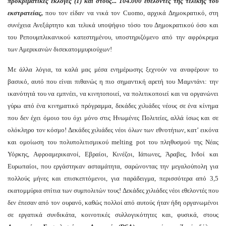
προκριματικές εκλογές (1) και στους... 104.000 εθελοντές της τελικής του
εκστρατείας,
που τον είδαν να νικά τον Cuomo, αρχικά Δημοκρατικό, στη
συνέχεια Ανεξάρτητο και τελικά υποψήφιο τόσο του Δημοκρατικού όσο και
του Ρεπουμπλικανικού κατεστημένου, υποστηριζόμενο από την αφρόκρεμα
των Αμερικανών δισεκατομμυριούχων!
Με άλλα λόγια, τα καλά μας μέσα ενημέρωσης ξεχνούν να αναφέρουν το
βασικό, αυτό που είναι πιθανώς η πιο σημαντική αρετή του Μαμντάνι: την
ικανότητά του να εμπνέει, να κινητοποιεί, να πολιτικοποιεί και να οργανώνει
γύρω από ένα κινηματικό πρόγραμμα, δεκάδες χιλιάδες νέους σε ένα κίνημα
που δεν έχει όμοιο του όχι μόνο στις Ηνωμένες Πολιτείες, αλλά ίσως και σε
ολόκληρο τον κόσμο! Δεκάδες χιλιάδες νέοι όλων των εθνοτήτων, κατ’ εικόνα
και ομοίωση του πολυπολιτισμικού melting pot του πληθυσμού της Νέας
Υόρκης, Αφροαμερικανοί, Εβραίοι, Κινέζοι, Ιάπωνες, Άραβες, Ινδοί και
Ευρωπαίοι, που εργάστηκαν ασταμάτητα, σαρώνοντας την μεγαλούπολη για
πολλούς μήνες και επισκεπτόμενοι, για παράδειγμα, περισσότερα από 3,5
εκατομμύρια σπίτια των συμπολιτών τους! Δεκάδες χιλιάδες νέοι εθελοντές που
δεν έπεσαν από τον ουρανό, καθώς πολλοί από αυτούς ήταν ήδη οργανωμένοι
σε εργατικά συνδικάτα, κοινοτικές συλλογικότητες και, φυσικά, στους