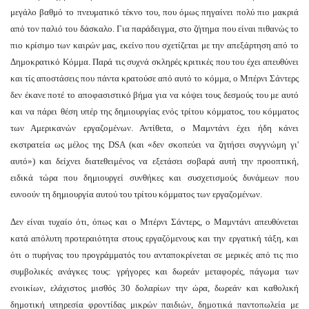
μεγάλο βαθμό το πνευματικό τέκνο του, που όμως πηγαίνει πολύ πιο μακριά
από τον παλιό του δάσκαλο. Για παράδειγμα, στο ζήτημα που είναι πιθανώς το
πιο κρίσιμο των καιρών μας, εκείνο που σχετίζεται με την απεξάρτηση από το
Δημοκρατικό Κόμμα. Παρά τις συχνά σκληρές κριτικές που του έχει απευθύνει
και τίς αποστάσεις που πάντα κρατούσε από αυτό το κόμμα, ο Μπέρνι Σάντερς
δεν έκανε ποτέ το αποφασιστικό βήμα για να κόψει τους δεσμούς του με αυτό
και να πάρει θέση υπέρ της δημιουργίας ενός τρίτου κόμματος, του κόμματος
των Αμερικανών εργαζομένων. Αντίθετα, ο Μαμντάνι έχει ήδη κάνει
εκστρατεία ως μέλος της DSA (και «δεν σκοπεύει να ζητήσει συγγνώμη γι'
αυτό») και δείχνει διατεθειμένος να εξετάσει σοβαρά αυτή την προοπτική,
ειδικά τώρα που δημιουργεί συνθήκες και συσχετισμούς δυνάμεων που
ευνοούν τη δημιουργία αυτού του τρίτου κόμματος των εργαζομένων.
Δεν είναι τυχαίο ότι, όπως και ο Μπέρνι Σάντερς, ο Μαμντάνι απευθύνεται
κατά απόλυτη προτεραιότητα στους εργαζόμενους και την εργατική τάξη, και
ότι ο πυρήνας του προγράμματός του ανταποκρίνεται σε μερικές από τις πιο
συμβολικές ανάγκες τους: γρήγορες και δωρεάν μεταφορές, πάγωμα των
ενοικίων, ελάχιστος μισθός 30 δολαρίων την ώρα, δωρεάν και καθολική
δημοτική υπηρεσία φροντίδας μικρών παιδιών, δημοτικά παντοπωλεία με