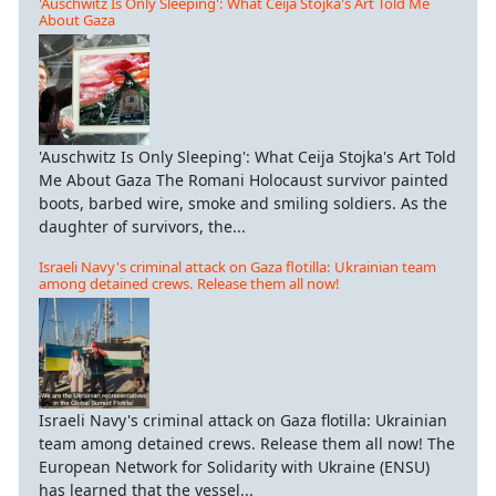
'Auschwitz Is Only Sleeping': What Ceija Stojka's Art Told Me
About Gaza
'Auschwitz Is Only Sleeping': What Ceija Stojka's Art Told
Me About Gaza The Romani Holocaust survivor painted
boots, barbed wire, smoke and smiling soldiers. As the
daughter of survivors, the...
Israeli Navy's criminal attack on Gaza flotilla: Ukrainian team
among detained crews. Release them all now!
Israeli Navy's criminal attack on Gaza flotilla: Ukrainian
team among detained crews. Release them all now! The
European Network for Solidarity with Ukraine (ENSU)
has learned that the vessel...