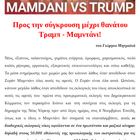
Προς την σύγκρουση μέχρι θανάτου
Τραμπ - Μαμντάνι!
του Γιώργου Μητραλιά
Νέος, έξυπνος, ταλαντούχος, γεμάτος ενέργεια, όμορφος, χαρισματικός, πολύ
καλός ρήτορας, εργατικός, εξαιρετικός επικοινωνιολόγος και ούτω καθεξής.
Τα μέσα ενημέρωσης των χωρών μας δεν κάνουν λάθος όταν αποδίδουν στον
Ζοράν Μαμντάνι όλες αυτές τις αρετές. Ο Ζοράν είναι όλα αυτά. Ωστόσο,
κάνουν μεγάλο λάθος όταν αποδίδουν τις εκλογικές του νίκες αποκλειστικά σε
αυτές τις αρετές του: πρώτα στις προκριματικές εκλογές του Δημοκρατικού
Κόμματος τον περασμένο Ιούνιο και στη συνέχεια στις εκλογές για τη
δημαρχία της Νέας Υόρκης πριν από λίγες ημέρες, στις 4 Νοεμβρίου. Επειδή,
όπως και ο ίδιος ο Μαμντάνι δεν σταματά να επαναλαμβάνει, αυτές
οι
διαδοχικές εκλογικές νίκες οφείλονται σε ένα πρωτότυπο και μαζικό κίνημα:
δηλαδή στους 50.000 εθελοντές της προεκλογικής του εκστρατείας για τις