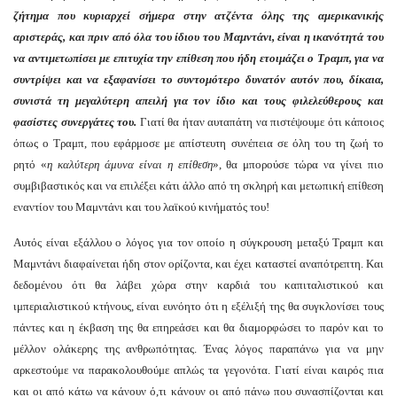
ζήτημα που κυριαρχεί σήμερα στην ατζέντα όλης της αμερικανικής
αριστεράς, και πριν από όλα του ίδιου του Μαμντάνι, είναι η ικανότητά του
να αντιμετωπίσει με επιτυχία την επίθεση που ήδη ετοιμάζει ο Τραμπ, για να
συντρίψει και να εξαφανίσει το συντομότερο δυνατόν αυτόν που, δίκαια,
συνιστά τη μεγαλύτερη απειλή για τον ίδιο και τους φιλελεύθερους και
φασίστες συνεργάτες του.
Γιατί θα ήταν αυταπάτη να πιστέψουμε ότι κάποιος
όπως ο Τραμπ, που εφάρμοσε με απίστευτη συνέπεια σε όλη του τη ζωή το
ρητό «
η καλύτερη άμυνα είναι η επίθεση
», θα μπορούσε τώρα να γίνει πιο
συμβιβαστικός και να επιλέξει κάτι άλλο από τη σκληρή και μετωπική επίθεση
εναντίον του Μαμντάνι και του λαϊκού κινήματός του!
Αυτός είναι εξάλλου ο λόγος για τον οποίο η σύγκρουση μεταξύ Τραμπ και
Μαμντάνι διαφαίνεται ήδη στον ορίζοντα, και έχει καταστεί αναπότρεπτη. Και
δεδομένου ότι θα λάβει χώρα στην καρδιά του καπιταλιστικού και
ιμπεριαλιστικού κτήνους, είναι ευνόητο ότι η εξέλιξή της θα συγκλονίσει τους
πάντες και η έκβαση της θα επηρεάσει και θα διαμορφώσει το παρόν και το
μέλλον ολάκερης της ανθρωπότητας. Ένας λόγος παραπάνω για να μην
αρκεστούμε να παρακολουθούμε απλώς τα γεγονότα. Γιατί είναι καιρός πια
και οι από κάτω να κάνουν ό,τι κάνουν οι από πάνω που συνασπίζονται και