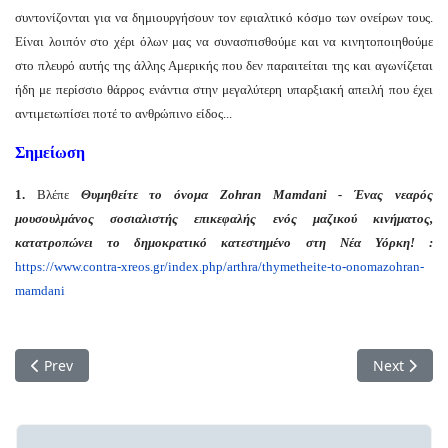
συντονίζονται για να δημιουργήσουν τον εφιαλτικό κόσμο των ονείρων τους.
Είναι λοιπόν στο χέρι όλων μας να συνασπισθούμε και να κινητοποιηθούμε
στο πλευρό αυτής της άλλης Αμερικής που δεν παραιτείται της και αγωνίζεται
ήδη με περίσσιο θάρρος ενάντια στην μεγαλύτερη υπαρξιακή απειλή που έχει
αντιμετωπίσει ποτέ το ανθρώπινο είδος...
Σημείωση
1.
Βλέπε
Θυμηθείτε το όνομα Zohran Mamdani - Ένας νεαρός
μουσουλμάνος σοσιαλιστής επικεφαλής ενός μαζικού κινήματος,
κατατροπώνει το δημοκρατικό κατεστημένο στη Νέα Υόρκη! :
https://www.contra-xreos.gr/
index.php/arthra/thymetheite-
to-onomazohran-
mamdani
Previous article: Για μια άλλη οικονομική πολιτική
Next artic
Prev
Next