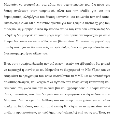
Μαμντάνι να ενσαρκώνει, στα μάτια των συμπατριωτών του, όχι μόνο την
λαϊκή αντίσταση στον τραμπισμό, αλλά και την ελπίδα για μια πιο
δημοκρατική, αλληλέγγυα και δίκαιη κοινωνία, μια κοινωνία των από κάτω.
Αποτέλεσμα είναι ότι ο Μαμντάνι γίνεται για τον Τραμπ ο κύριος εχθρός του,
αυτός που αμφισβητεί άμεσα την παντοδυναμία του, κάτι που κανείς άλλος δεν
θέλησε ή δεν μπόρεσε να κάνει μέχρι τώρα! Και πρέπει να παραδεχτούμε ότι ο
Τραμπ δεν κάνει καθόλου λάθος όταν βλέπει στον Μαμντάνι τη μεγαλύτερη
απειλή τόσο για τις δικτατορικές του φιλοδοξίες όσο και για την εξουσία των
δισεκατομμυριούχων φίλων του.
Έτσι, στην ημερήσια διάταξη των επόμενων ημερών και εβδομάδων δεν μπορεί
να κυριαρχεί η ικανότητα του Μαμντάνι να διαχειριστεί τη Νέα Υόρκη και να
εφαρμόσει το πρόγραμμά του, όπως ισχυρίζονται τα ΜΜΕ και οι περισσότερες
πολιτικές δυνάμεις, που δείχνουν να αγνοούν την πραγματική κατάσταση που
επικρατεί στη χώρα και την ακραία βία που χρησιμοποιεί ο Τραμπ ενάντια
στους αντιπάλους του. Και δεν μπορούν να κυριαρχούν επειδή απλούστατα ο
Μαμντάνι δεν θα έχει στη διάθεση του τον απαραίτητο χρόνο για να κάνει
πράξη τις δεσμεύσεις του. Και αυτό επειδή θα κληθεί να αντιμετωπίσει κατά
απόλυτη προτεραιότητα, το πρόβλημα της (πολιτικής) επιβίωσης του. Έτσι,
το