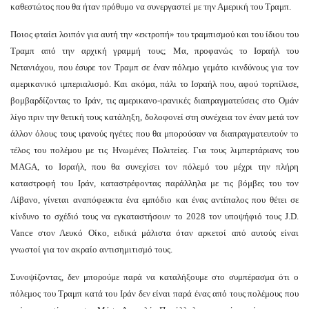
καθεστώτος που θα ήταν πρόθυμο να συνεργαστεί με την Αμερική του Τραμπ.
Ποιος φταίει λοιπόν για αυτή την «εκτροπή» του τραμπισμού και του ίδιου του
Τραμπ από την αρχική γραμμή τους; Μα, προφανώς το Ισραήλ του
Νετανιάχου, που έσυρε τον Τραμπ σε έναν πόλεμο γεμάτο κινδύνους για τον
αμερικανικό ιμπεριαλισμό. Και ακόμα, πάλι το Ισραήλ που, αφού τορπίλισε,
βομβαρδίζοντας το Ιράν, τις αμερικανο-ιρανικές διαπραγματεύσεις στο Ομάν
λίγο πριν την θετική τους κατάληξη, δολοφονεί στη συνέχεια τον έναν μετά τον
άλλον όλους τους ιρανούς ηγέτες που θα μπορούσαν να διαπραγματευτούν το
τέλος του πολέμου με τις Ηνωμένες Πολιτείες. Για τους λιμπερτάριανς του
MAGA, το Ισραήλ, που θα συνεχίσει τον πόλεμό του μέχρι την πλήρη
καταστροφή του Ιράν, καταστρέφοντας παράλληλα με τις βόμβες του τον
Λίβανο, γίνεται αναπόφευκτα ένα εμπόδιο και ένας αντίπαλος που θέτει σε
κίνδυνο το σχέδιό τους να εγκαταστήσουν το 2028 τον υποψήφιό τους J.D.
Vance στον Λευκό Οίκο, ειδικά μάλιστα όταν αρκετοί από αυτούς είναι
γνωστοί για τον ακραίο αντισημιτισμό τους.
Συνοψίζοντας, δεν μπορούμε παρά να καταλήξουμε στο συμπέρασμα ότι ο
πόλεμος του Τραμπ κατά του Ιράν δεν είναι παρά ένας από τους πολέμους που