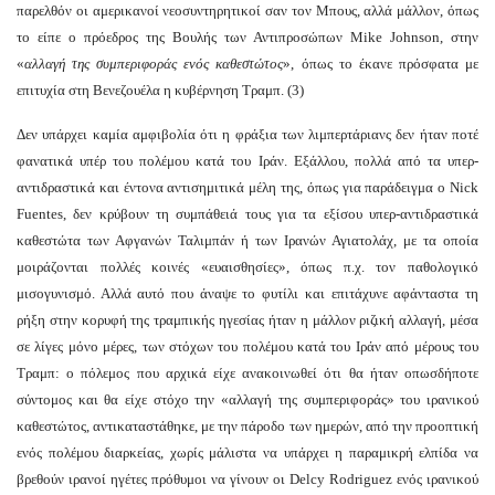
παρελθόν οι αμερικανοί νεοσυντηρητικοί σαν τον Μπους, αλλά μάλλον, όπως
το είπε ο πρόεδρος της Βουλής των Αντιπροσώπων Mike Johnson, στην
«
αλλαγή της συμπεριφοράς ενός καθεστώτος
», όπως το έκανε πρόσφατα με
επιτυχία στη Βενεζουέλα η κυβέρνηση Τραμπ. (3)
Δεν υπάρχει καμία αμφιβολία ότι η φράξια των λιμπερτάριανς δεν ήταν ποτέ
φανατικά υπέρ του πολέμου κατά του Ιράν. Εξάλλου, πολλά από τα υπερ-
αντιδραστικά και έντονα αντισημιτικά μέλη της, όπως για παράδειγμα ο Nick
Fuentes, δεν κρύβουν τη συμπάθειά τους για τα εξίσου υπερ-αντιδραστικά
καθεστώτα των Αφγανών Ταλιμπάν ή των Ιρανών Αγιατολάχ, με τα οποία
μοιράζονται πολλές κοινές «ευαισθησίες», όπως π.χ. τoν παθολογικό
μισογυνισμό. Αλλά αυτό που άναψε το φυτίλι και επιτάχυνε αφάνταστα τη
ρήξη στην κορυφή της τραμπικής ηγεσίας ήταν η μάλλον ριζική αλλαγή, μέσα
σε λίγες μόνο μέρες, των στόχων του πολέμου κατά του Ιράν από μέρους του
Τραμπ: ο πόλεμος που αρχικά είχε ανακοινωθεί ότι θα ήταν οπωσδήποτε
σύντομος και θα είχε στόχο την «αλλαγή της συμπεριφοράς» του ιρανικού
καθεστώτος, αντικαταστάθηκε, με την πάροδο των ημερών, από την προοπτική
ενός πολέμου διαρκείας, χωρίς μάλιστα να υπάρχει η παραμικρή ελπίδα να
βρεθούν ιρανοί ηγέτες πρόθυμοι να γίνουν οι Delcy Rodriguez ενός ιρανικού