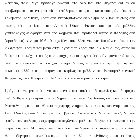
Ωστόσο, πολύ λίγη προσοχή δίδεται στα όλο και πιο μεγάλα και άλυτα
προβλήματα που αντιμετωπίζει ο πόλεμος του Τραμπ κατά του Ιράν μέσα στις
Ηνωμένες Πολιτείες, μέσα στο Ρεπουμπλικανικό κόμμα του, και κυρίως στο
εσωτερικό του ίδιου του Λευκού Οίκου! Εκτός από μερικές μάλλον
γενικόλογες αναφορές στα προβλήματα που προκαλεί αυτός ο πόλεμος στο
(προεδρικό) κίνημα MAGA, σχεδόν ούτε λέξη για τις διαμάχες μέσα στην
κυβέρνηση Τραμπ και μέσα στην ηγεσία του τραμπισμού. Και όμως, όπως θα
δούμε στη συνέχεια, αυτές οι διαμάχες και οι συγκρούσεις όχι μόνο υπάρχουν,
αλλά και εντείνονται συνεχώς επηρεάζοντας σημαντικά την έκβαση του
πολέμου, αλλά και το παρόν και κυρίως το μέλλον του Ρεπουμπλικανικού
Κόμματος, των Ηνωμένων Πολιτειών και ολάκερου του κόσμου.
Πράγματι, θα μπορούσε να πει κανείς ότι αυτές οι διαφωνίες και διαμάχες
εκδηλώθηκαν για πρώτη φορά δημοσίως όταν ο σύμβουλος και «τσάρος» του
Ντόναλντ Τραμπ σε θέματα τεχνητής νοημοσύνης και κρυπτονομισμάτων,
David Sacks, κάλεσε τον Τραμπ να βρει το συντομότερο δυνατό μια έξοδο από
αυτόν τον πόλεμο, επιχειρηματολογώντας μάλιστα διεξοδικά ενάντια στην
παράταση του. Μια παράταση αυτού του πολέμου που, σύμφωνα με τον ίδιο,
θα οδηγήσει αναπόφευκτα σε πολύ επικίνδυνες καταστάσεις,